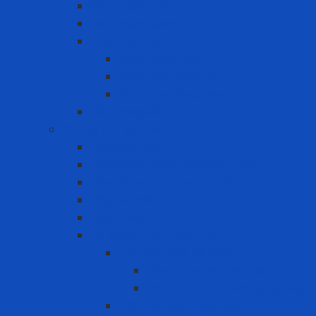
Bảng cảnh báo
Cọc phản quang
Cuộn rào công trình
Cuộn rào in chữ
Cuộn rào trắng đỏ
Cuộn rào vàng đen
Gờ chống sốc
Chống rơi ngã trên cao
Cổng an toàn
Cuộn cáp chống rơi ngã tự rút
Dây đai an toàn toàn thân
Dây kết nối
Điểm neo
Hệ Thống Dây Cứu Sinh
Dây cứu sinh cố định
Dây cứu sinh chiều dọc
Dây cứu sinh phương ngang
Dây cứu sinh tạm thời