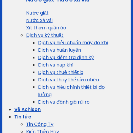
Nước giặt
Nước xả vải
Xịt thơm quần áo
Dịch vụ kỹ thuật
Dịch vụ hiệu chuẩn máy đo khí
Dịch vụ huấn luyện
Dịch vụ kiểm tra định kỳ
Dịch vụ nạp khí
Dịch vụ thuê thiết bị
Dịch vụ thay thế sửa chữa
Dịch vụ hiệu chỉnh thiết bị đo
lường
Dịch vụ đánh giá rủi ro
Về Achison
Tin tức
Tin Công Ty
Kiến Thức Hay