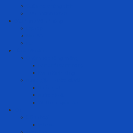
Quần áo phòng dịch
Test nhanh Covid
Giải Pháp Văn Phòng
Laptop
Mini PC
PC
Hàng tiêu dùng
Chăm sóc răng miệng
Bàn chải đánh răng
Kem đánh răng
Nước giặt - Nước xả vải
Nước giặt
Nước xả vải
Xịt thơm quần áo
ICT
Điện thoại
Iphone
Máy tính