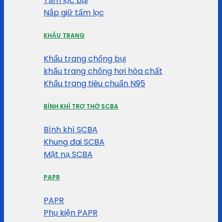
Tấm lọc bụi
Nắp giữ tấm lọc
KHẨU TRANG
Khẩu trang chống bụi
khẩu trang chống hơi hóa chất
Khẩu trang tiêu chuẩn N95
BÌNH KHÍ TRỢ THỞ SCBA
Bình khí SCBA
Khung đai SCBA
Mặt nạ SCBA
PAPR
PAPR
Phụ kiện PAPR