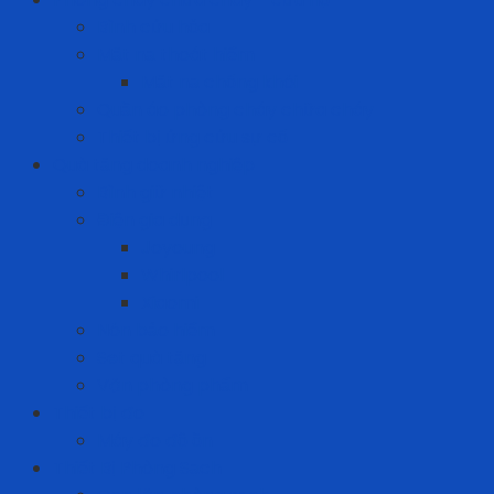
Bình cứu hỏa
Mặt nạ thoát hiểm
Mặt nạ chống khói
Quần áo phòng cháy chữa cháy
Thiết bị ứng cứu sự cố
Quà tặng doanh nghiệp
Bình giữ nhiệt
Điện gia dụng
Joyoung
Whirlpool
Xiaomi
Nón bảo hiểm
Set quà tặng
Văn phòng phẩm
Thiết bị đo
Máy đo độ ồn
Thiết Bị Phòng Sạch