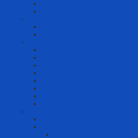
Nút tai chống ồn dùng 1 lần
Nút tai chống ồn dùng nhiều lần
Phao cứu sinh
Áo phao
Phao cứu sinh tròn
Quần Áo Bảo Hộ Lao Động
Áo phản quang
Phụ kiện bảo hộ
Quần áo chịu nhiệt
Quần áo chống bụi
Quần áo chống hóa chất
Quần áo chống lạnh
Quần áo chống tia hồ quang điện
Quần áo khác
Quy trình Lockout Tagout
Bộ LOTO kit
Khóa an toàn
Khóa CB điện