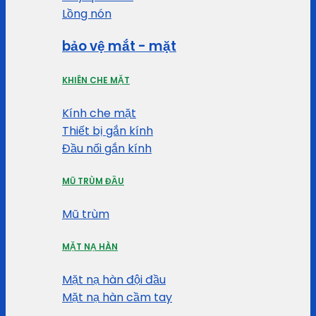
Lồng nón
bảo vệ mắt - mặt
KHIÊN CHE MẶT
Kính che mặt
Thiết bị gắn kính
Đầu nối gắn kính
MŨ TRÙM ĐẦU
Mũ trùm
MẶT NẠ HÀN
Mặt nạ hàn đội đầu
Mặt nạ hàn cầm tay