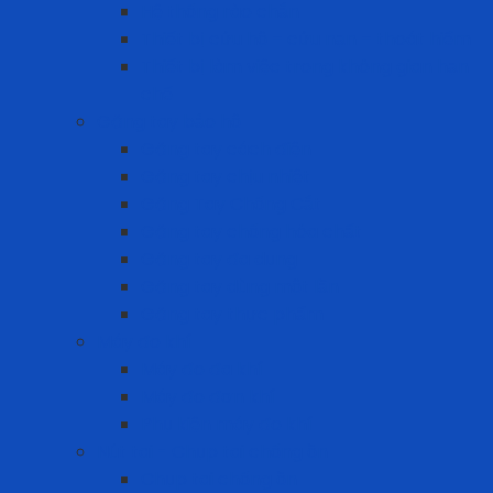
Hệ thống rào chắn
Thiết bị cứu hộ – cứu nạn – thoát hiểm
Thiết bị làm việc trong không gian hạn
chế
Găng tay bảo hộ
Găng tay cách điện
Găng tay chịu nhiệt
Găng Tay Chống Cắt
Găng tay chống hóa chất
Găng tay đa dụng
Găng tay dùng một lần
Găng tay thực phẩm
Máy đo khí
Máy đo đa khí
Máy đo đơn khí
Phụ kiện máy đo khí
Nút tai - Chụp tai chống ồn
Chụp tai chống ồn