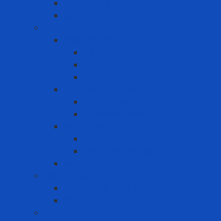
Bảo vệ khớp tay
Bảo vệ lưng
Bảo vệ mắt - mặt
Khiên che mặt
Đầu nối gắn kính
Kính che mặt
Thiết bị gắn kính
Kính Bảo Hộ Lao Động
Kính chống bụi
Kính chống hóa chất
Mặt nạ hàn
Mặt nạ hàn cầm tay
Mặt nạ hàn đội đầu
Mũ trùm đầu
Bồn rửa mắt
Bồn rửa mắt cố định
Bồn rửa mắt di dộng
Cảnh báo - Chỉ dẫn