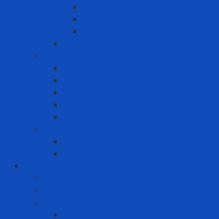
Khóa Loto khác
Khóa van
Ổ khóa Loto
Thẻ cảnh báo
Sản phẩm may mặc
Áo blouse
Áo mưa
Quần áo đồng phục
Quần áo thủy sản
Tạp dề
Sản phẩm y tế
Găng tay y tế
Khẩu trang y tế
Bảo vệ cơ sở hạ tầng và môi trường
Bảo Ôn Công Nghiệp
Giải Pháp An Toàn Máy Móc
Giải pháp chứa hóa chất
Hộp chứa hóa chất