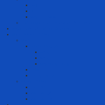
Dell
HP
Máy tính Asus
Thiết bị ghi hình - hình ảnh - âm thanh
Máy in nhãn và thiết bị cảnh báo
MRO - NĂNG LƯỢNG
MRO
Bao bì đóng gói
Màng co
Màng FE
Máy đóng thùng
Pallet
Thùng Carton
NĂNG LƯỢNG
Than đá
Viên nén gỗ
Viên nén trấu
Phòng cháy chữa cháy - cứu hộ