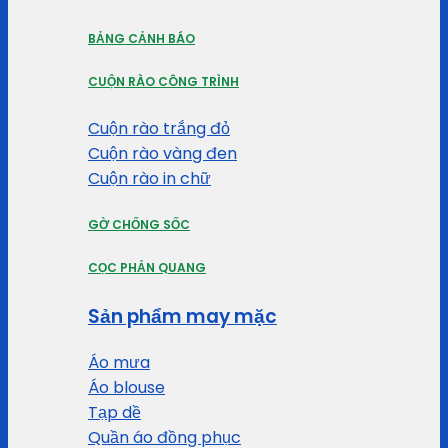
BẢNG CẢNH BÁO
CUỘN RÀO CÔNG TRÌNH
Cuộn rào trắng đỏ
Cuộn rào vàng đen
Cuộn rào in chữ
GỜ CHỐNG SỐC
CỌC PHẢN QUANG
Sản phẩm may mặc
Áo mưa
Áo blouse
Tạp dề
Quần áo đồng phục