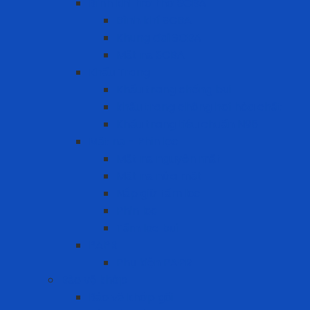
Bình khí trợ thở SCBA
Bình khí SCBA
Khung đai SCBA
Mặt nạ SCBA
Khẩu Trang
Khẩu trang chống bụi
khẩu trang chống hơi hóa chất
Khẩu trang tiêu chuẩn N95
Mặt nạ - Phin lọc
Mặt nạ nguyên mặt
Mặt nạ nửa mặt
Nắp giữ tấm lọc
Phin lọc
Tấm lọc bụi
PAPR
Phụ kiện PAPR
Bảo vệ khớp
Bảo vệ khớp gối