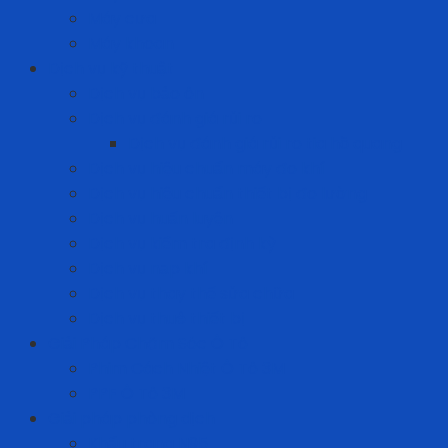
Máy cưa
Máy khoan
Dịch vụ kỹ thuật
Dịch vụ bảo ôn
Dịch vụ đánh giá rủi ro
Dịch vụ đánh giá rủi ro tia hồ quang
Dịch vụ hiệu chuẩn máy đo khí
Dịch vụ hiệu chuẩn thiết bị đo lường
Dịch vụ huấn luyện
Dịch vụ kiểm tra định kỳ
Dịch vụ nạp khí
Dịch vụ thay thế sửa chữa
Dịch vụ thuê thiết bị
Giải Pháp Chăm Sóc Ô Tô
Phim Cách Nhiệt Ô Tô 3M
PPF Ô Tô 3M
Giải pháp phòng dịch
Khẩu trang N95