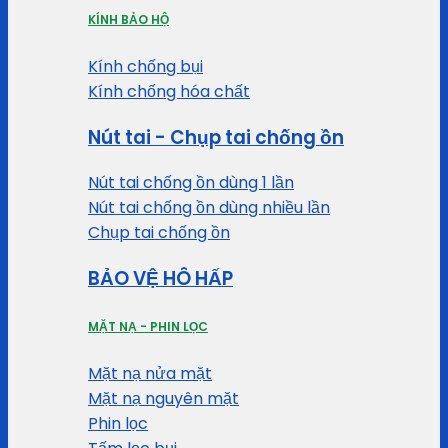
KÍNH BẢO HỘ
Kính chống bụi
Kính chống hóa chất
Nút tai - Chụp tai chống ồn
Nút tai chống ồn dùng 1 lần
Nút tai chống ồn dùng nhiều lần
Chụp tai chống ồn
BẢO VỆ HÔ HẤP
MẶT NẠ - PHIN LỌC
Mặt nạ nửa mặt
Mặt nạ nguyên mặt
Phin lọc