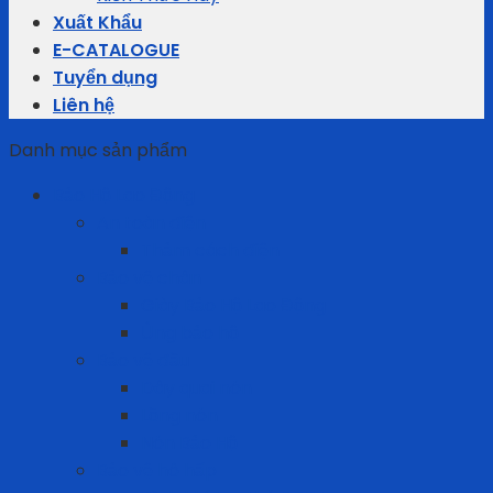
Xuất Khẩu
E-CATALOGUE
Tuyển dụng
Liên hệ
Danh mục sản phẩm
Bảo Hộ Lao Động
An toàn điện
Thảm cách điện
Bảo vệ chân
Giày Bảo Hộ Lao Động
Ủng bảo hộ
Bảo vệ đầu
Dây quai nón
Lồng nón
Nón Bảo Hộ
Bảo vệ hô hấp