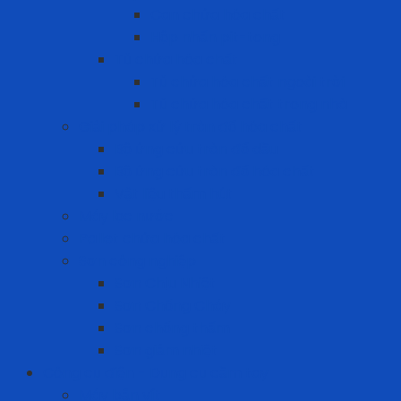
Can chứa hóa chất
Hộp nhấn pit-tong
Tủ chứa hóa chất
Tủ chứa hóa chất ngoài trời
Tủ chứa hóa chất trong nhà
Giải pháp xử lý tràn đổ hóa chất
Bộ ứng cứu tràn đổ dầu
Bộ ứng cứu tràn đổ hóa chất
Vật liệu thấm hút
Máy lọc nước
Pallet chứa hóa chất
Sơn công nghiệp
Sơn Chịu Nhiệt
Sơn Chống Cháy
Sơn chống thấm
Sơn giảm nhiệt
Công cụ điện - Dụng cụ cầm tay
Máy bắn vít