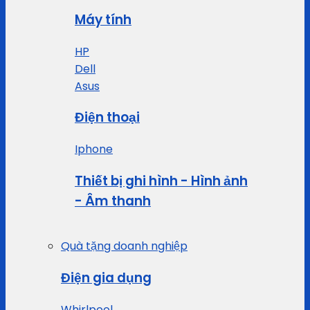
Máy tính
HP
Dell
Asus
Điện thoại
Iphone
Thiết bị ghi hình - Hình ảnh
- Âm thanh
Quà tặng doanh nghiệp
Điện gia dụng
Whirlpool