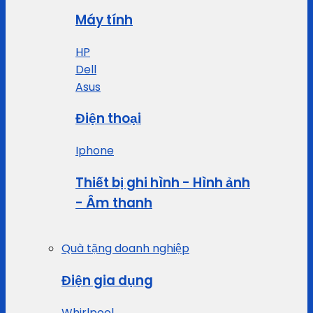
Máy tính
HP
Dell
Asus
Điện thoại
Iphone
Thiết bị ghi hình - Hình ảnh
- Âm thanh
Quà tặng doanh nghiệp
Điện gia dụng
Whirlpool