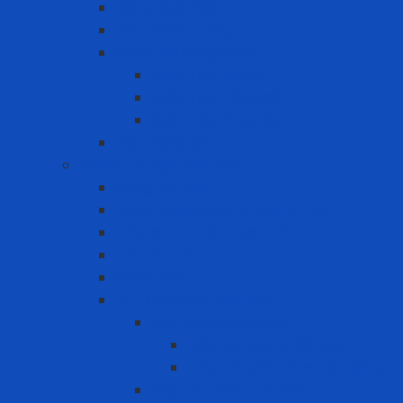
Bảng cảnh báo
Cọc phản quang
Cuộn rào công trình
Cuộn rào in chữ
Cuộn rào trắng đỏ
Cuộn rào vàng đen
Gờ chống sốc
Chống rơi ngã trên cao
Cổng an toàn
Cuộn cáp chống rơi ngã tự rút
Dây đai an toàn toàn thân
Dây kết nối
Điểm neo
Hệ Thống Dây Cứu Sinh
Dây cứu sinh cố định
Dây cứu sinh chiều dọc
Dây cứu sinh phương ngang
Dây cứu sinh tạm thời