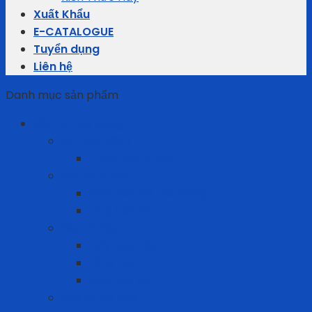
Xuất Khẩu
E-CATALOGUE
Tuyển dụng
Liên hệ
Danh mục sản phẩm
Bảo Hộ Lao Động
An toàn điện
Thảm cách điện
Bảo vệ chân
Giày Bảo Hộ Lao Động
Ủng bảo hộ
Bảo vệ đầu
Dây quai nón
Lồng nón
Nón Bảo Hộ
Bảo vệ hô hấp