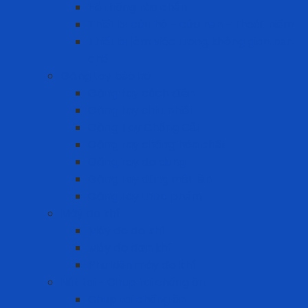
Hệ thống rào chắn
Thiết bị cứu hộ – cứu nạn – thoát hiểm
Thiết bị làm việc trong không gian hạn
chế
Găng tay bảo hộ
Găng tay cách điện
Găng tay chịu nhiệt
Găng Tay Chống Cắt
Găng tay chống hóa chất
Găng tay đa dụng
Găng tay dùng một lần
Găng tay thực phẩm
Máy đo khí
Máy đo đa khí
Máy đo đơn khí
Phụ kiện máy đo khí
Nút tai - Chụp tai chống ồn
Chụp tai chống ồn