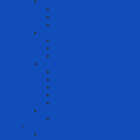
Bình khí trợ thở SCBA
Bình khí SCBA
Khung đai SCBA
Mặt nạ SCBA
Khẩu Trang
Khẩu trang chống bụi
khẩu trang chống hơi hóa chất
Khẩu trang tiêu chuẩn N95
Mặt nạ - Phin lọc
Mặt nạ nguyên mặt
Mặt nạ nửa mặt
Nắp giữ tấm lọc
Phin lọc
Tấm lọc bụi
PAPR
Phụ kiện PAPR
Bảo vệ khớp
Bảo vệ khớp gối