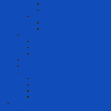
Can chứa hóa chất
Hộp nhấn pit-tong
Tủ chứa hóa chất
Tủ chứa hóa chất ngoài trời
Tủ chứa hóa chất trong nhà
Giải pháp xử lý tràn đổ hóa chất
Bộ ứng cứu tràn đổ dầu
Bộ ứng cứu tràn đổ hóa chất
Vật liệu thấm hút
Máy lọc nước
Pallet chứa hóa chất
Sơn công nghiệp
Sơn Chịu Nhiệt
Sơn Chống Cháy
Sơn chống thấm
Sơn giảm nhiệt
Công cụ điện - Dụng cụ cầm tay
Máy bắn vít