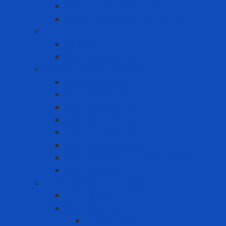
Nút tai chống ồn dùng 1 lần
Nút tai chống ồn dùng nhiều lần
Phao cứu sinh
Áo phao
Phao cứu sinh tròn
Quần Áo Bảo Hộ Lao Động
Áo phản quang
Phụ kiện bảo hộ
Quần áo chịu nhiệt
Quần áo chống bụi
Quần áo chống hóa chất
Quần áo chống lạnh
Quần áo chống tia hồ quang điện
Quần áo khác
Quy trình Lockout Tagout
Bộ LOTO kit
Khóa an toàn
Khóa CB điện