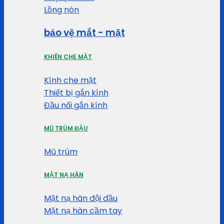
Lồng nón
bảo vệ mắt - mặt
KHIÊN CHE MẶT
Kính che mặt
Thiết bị gắn kính
Đầu nối gắn kính
MŨ TRÙM ĐẦU
Mũ trùm
MẶT NẠ HÀN
Mặt nạ hàn đội đầu
Mặt nạ hàn cầm tay