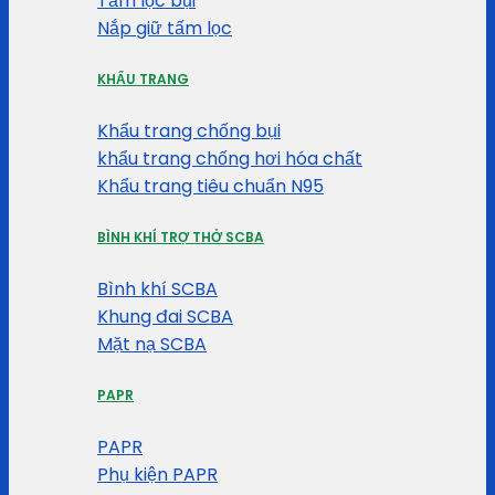
Tấm lọc bụi
Nắp giữ tấm lọc
KHẨU TRANG
Khẩu trang chống bụi
khẩu trang chống hơi hóa chất
Khẩu trang tiêu chuẩn N95
BÌNH KHÍ TRỢ THỞ SCBA
Bình khí SCBA
Khung đai SCBA
Mặt nạ SCBA
PAPR
PAPR
Phụ kiện PAPR