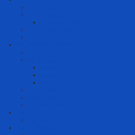
Bình cứu hỏa
Mặt nạ thoát hiểm
Mặt nạ chống khói
Quần áo phòng cháy chữa cháy
Thiết bị ứng cứu sự cố
Quà tặng doanh nghiệp
Bình giữ nhiệt
Điện gia dụng
Joyoung
Whirlpool
Xiaomi
Nón bảo hiểm
Set quà tặng
Văn phòng phẩm
Thiết bị đo
Máy đo độ ồn
Thiết Bị Phòng Sạch