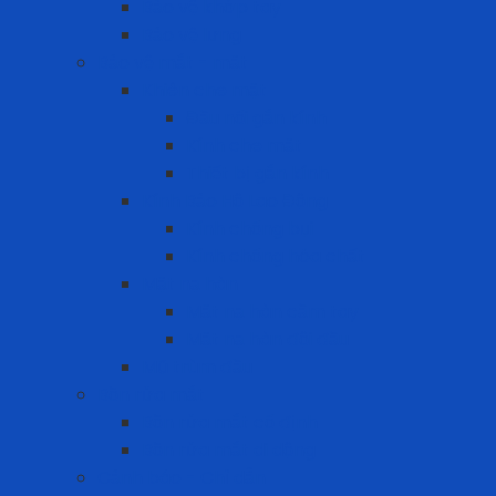
Bảo vệ khớp tay
Bảo vệ lưng
Bảo vệ mắt - mặt
Khiên che mặt
Đầu nối gắn kính
Kính che mặt
Thiết bị gắn kính
Kính Bảo Hộ Lao Động
Kính chống bụi
Kính chống hóa chất
Mặt nạ hàn
Mặt nạ hàn cầm tay
Mặt nạ hàn đội đầu
Mũ trùm đầu
Bồn rửa mắt
Bồn rửa mắt cố định
Bồn rửa mắt di dộng
Cảnh báo - Chỉ dẫn