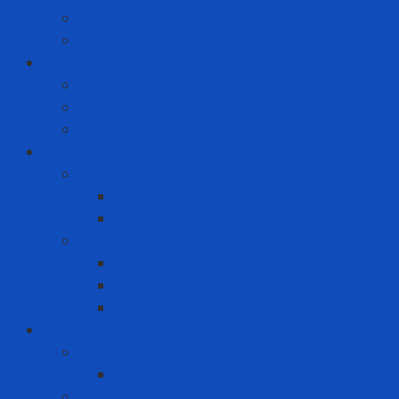
Quần áo phòng dịch
Test nhanh Covid
Giải Pháp Văn Phòng
Laptop
Mini PC
PC
Hàng tiêu dùng
Chăm sóc răng miệng
Bàn chải đánh răng
Kem đánh răng
Nước giặt - Nước xả vải
Nước giặt
Nước xả vải
Xịt thơm quần áo
ICT
Điện thoại
Iphone
Máy tính