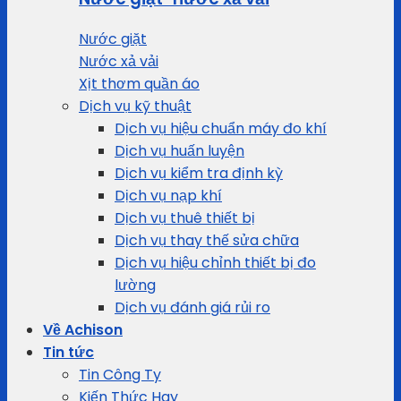
Nước giặt
Nước xả vải
Xịt thơm quần áo
Dịch vụ kỹ thuật
Dịch vụ hiệu chuẩn máy đo khí
Dịch vụ huấn luyện
Dịch vụ kiểm tra định kỳ
Dịch vụ nạp khí
Dịch vụ thuê thiết bị
Dịch vụ thay thế sửa chữa
Dịch vụ hiệu chỉnh thiết bị đo
lường
Dịch vụ đánh giá rủi ro
Về Achison
Tin tức
Tin Công Ty
Kiến Thức Hay