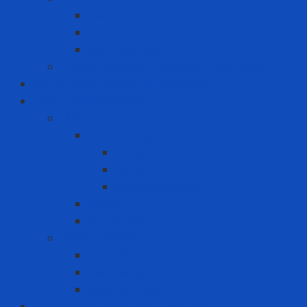
Dell
HP
Máy tính Asus
Thiết bị ghi hình - hình ảnh - âm thanh
Máy in nhãn và thiết bị cảnh báo
MRO - NĂNG LƯỢNG
MRO
Bao bì đóng gói
Màng co
Màng FE
Máy đóng thùng
Pallet
Thùng Carton
NĂNG LƯỢNG
Than đá
Viên nén gỗ
Viên nén trấu
Phòng cháy chữa cháy - cứu hộ