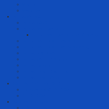
Máy cưa
Máy khoan
Dịch vụ kỹ thuật
Dịch vụ bảo ôn
Dịch vụ đánh giá rủi ro
Dịch vụ đánh giá rủi ro tia hồ quang
Dịch vụ hiệu chuẩn máy đo khí
Dịch vụ hiệu chuẩn thiết bị đo lường
Dịch vụ huấn luyện
Dịch vụ kiểm tra định kỳ
Dịch vụ nạp khí
Dịch vụ thay thế sửa chữa
Dịch vụ thuê thiết bị
Giải Pháp Chăm Sóc Ô Tô
Phim Cách Nhiệt Ô Tô 3M
PPF Ô Tô 3M
Giải pháp phòng dịch
Khẩu trang N95