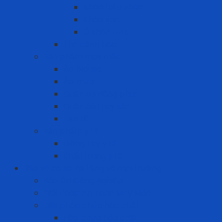
Khóa Loto khác
Khóa van
Ổ khóa Loto
Thẻ cảnh báo
Sản phẩm may mặc
Áo blouse
Áo mưa
Quần áo đồng phục
Quần áo thủy sản
Tạp dề
Sản phẩm y tế
Găng tay y tế
Khẩu trang y tế
Bảo vệ cơ sở hạ tầng và môi trường
Bảo Ôn Công Nghiệp
Giải Pháp An Toàn Máy Móc
Giải pháp chứa hóa chất
Hộp chứa hóa chất