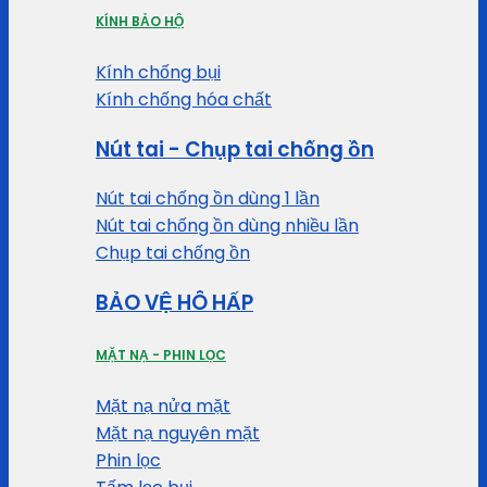
KÍNH BẢO HỘ
Kính chống bụi
Kính chống hóa chất
Nút tai - Chụp tai chống ồn
Nút tai chống ồn dùng 1 lần
Nút tai chống ồn dùng nhiều lần
Chụp tai chống ồn
BẢO VỆ HÔ HẤP
MẶT NẠ - PHIN LỌC
Mặt nạ nửa mặt
Mặt nạ nguyên mặt
Phin lọc