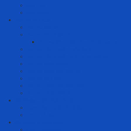
Máy cưa
Máy khoan
Dịch vụ kỹ thuật
Dịch vụ bảo ôn
Dịch vụ đánh giá rủi ro
Dịch vụ đánh giá rủi ro tia hồ quang
Dịch vụ hiệu chuẩn máy đo khí
Dịch vụ hiệu chuẩn thiết bị đo lường
Dịch vụ huấn luyện
Dịch vụ kiểm tra định kỳ
Dịch vụ nạp khí
Dịch vụ thay thế sửa chữa
Dịch vụ thuê thiết bị
Giải Pháp Chăm Sóc Ô Tô
Phim Cách Nhiệt Ô Tô 3M
PPF Ô Tô 3M
Giải pháp phòng dịch
Khẩu trang N95