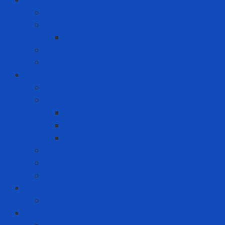
Bình cứu hỏa
Mặt nạ thoát hiểm
Mặt nạ chống khói
Quần áo phòng cháy chữa cháy
Thiết bị ứng cứu sự cố
Quà tặng doanh nghiệp
Bình giữ nhiệt
Điện gia dụng
Joyoung
Whirlpool
Xiaomi
Nón bảo hiểm
Set quà tặng
Văn phòng phẩm
Thiết bị đo
Máy đo độ ồn
Thiết Bị Phòng Sạch