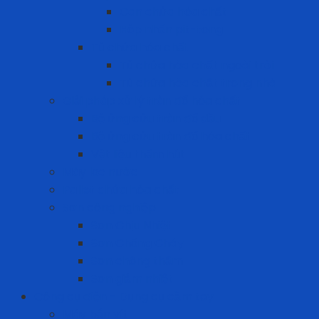
Can chứa hóa chất
Hộp nhấn pit-tong
Tủ chứa hóa chất
Tủ chứa hóa chất ngoài trời
Tủ chứa hóa chất trong nhà
Giải pháp xử lý tràn đổ hóa chất
Bộ ứng cứu tràn đổ dầu
Bộ ứng cứu tràn đổ hóa chất
Vật liệu thấm hút
Máy lọc nước
Pallet chứa hóa chất
Sơn công nghiệp
Sơn Chịu Nhiệt
Sơn Chống Cháy
Sơn chống thấm
Sơn giảm nhiệt
Công cụ điện - Dụng cụ cầm tay
Máy bắn vít