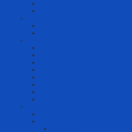
Nút tai chống ồn dùng 1 lần
Nút tai chống ồn dùng nhiều lần
Phao cứu sinh
Áo phao
Phao cứu sinh tròn
Quần Áo Bảo Hộ Lao Động
Áo phản quang
Phụ kiện bảo hộ
Quần áo chịu nhiệt
Quần áo chống bụi
Quần áo chống hóa chất
Quần áo chống lạnh
Quần áo chống tia hồ quang điện
Quần áo khác
Quy trình Lockout Tagout
Bộ LOTO kit
Khóa an toàn
Khóa CB điện