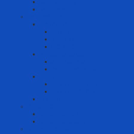
Bảo vệ khớp tay
Bảo vệ lưng
Bảo vệ mắt - mặt
Khiên che mặt
Đầu nối gắn kính
Kính che mặt
Thiết bị gắn kính
Kính Bảo Hộ Lao Động
Kính chống bụi
Kính chống hóa chất
Mặt nạ hàn
Mặt nạ hàn cầm tay
Mặt nạ hàn đội đầu
Mũ trùm đầu
Bồn rửa mắt
Bồn rửa mắt cố định
Bồn rửa mắt di dộng
Cảnh báo - Chỉ dẫn