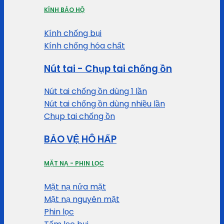
KÍNH BẢO HỘ
Kính chống bụi
Kính chống hóa chất
Nút tai - Chụp tai chống ồn
Nút tai chống ồn dùng 1 lần
Nút tai chống ồn dùng nhiều lần
Chụp tai chống ồn
BẢO VỆ HÔ HẤP
MẶT NẠ - PHIN LỌC
Mặt nạ nửa mặt
Mặt nạ nguyên mặt
Phin lọc