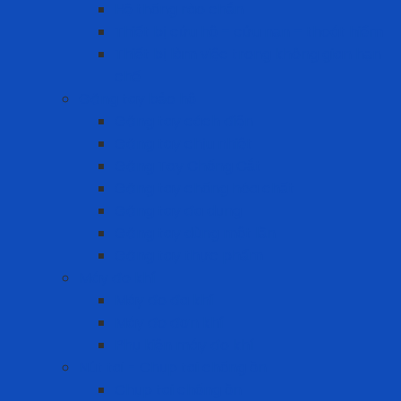
Hệ thống rào chắn
Thiết bị cứu hộ – cứu nạn – thoát hiểm
Thiết bị làm việc trong không gian hạn
chế
Găng tay bảo hộ
Găng tay cách điện
Găng tay chịu nhiệt
Găng Tay Chống Cắt
Găng tay chống hóa chất
Găng tay đa dụng
Găng tay dùng một lần
Găng tay thực phẩm
Máy đo khí
Máy đo đa khí
Máy đo đơn khí
Phụ kiện máy đo khí
Nút tai - Chụp tai chống ồn
Chụp tai chống ồn