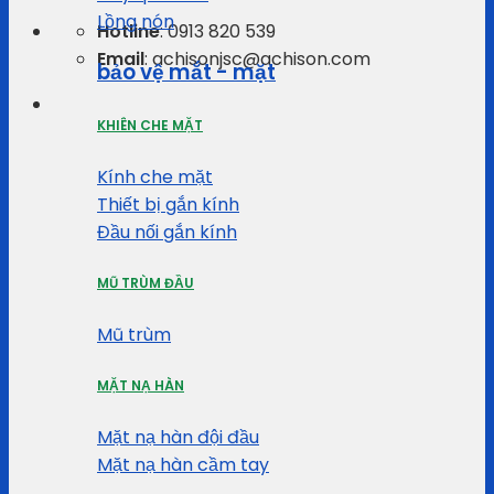
Lồng nón
Hotline
: 0913 820 539
Email
: achisonjsc@achison.com
bảo vệ mắt - mặt
KHIÊN CHE MẶT
Kính che mặt
Thiết bị gắn kính
Đầu nối gắn kính
MŨ TRÙM ĐẦU
Mũ trùm
MẶT NẠ HÀN
Mặt nạ hàn đội đầu
Mặt nạ hàn cầm tay