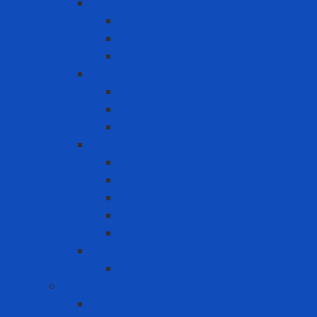
Bình khí trợ thở SCBA
Bình khí SCBA
Khung đai SCBA
Mặt nạ SCBA
Khẩu Trang
Khẩu trang chống bụi
khẩu trang chống hơi hóa chất
Khẩu trang tiêu chuẩn N95
Mặt nạ - Phin lọc
Mặt nạ nguyên mặt
Mặt nạ nửa mặt
Nắp giữ tấm lọc
Phin lọc
Tấm lọc bụi
PAPR
Phụ kiện PAPR
Bảo vệ khớp
Bảo vệ khớp gối