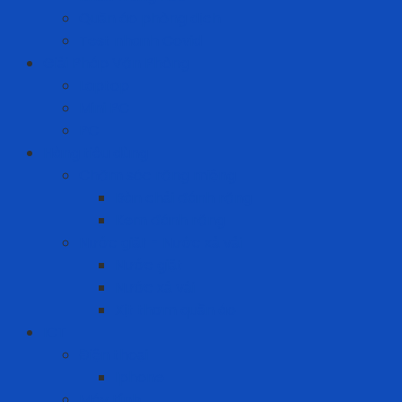
Quần áo phòng dịch
Test nhanh Covid
Giải Pháp Văn Phòng
Laptop
Mini PC
PC
Hàng tiêu dùng
Chăm sóc răng miệng
Bàn chải đánh răng
Kem đánh răng
Nước giặt - Nước xả vải
Nước giặt
Nước xả vải
Xịt thơm quần áo
ICT
Điện thoại
Iphone
Máy tính