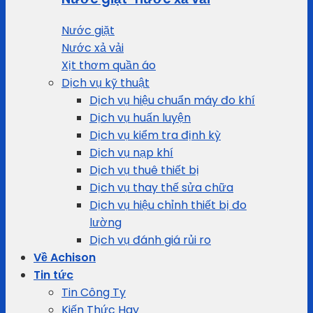
Nước giặt
Nước xả vải
Xịt thơm quần áo
Dịch vụ kỹ thuật
Dịch vụ hiệu chuẩn máy đo khí
Dịch vụ huấn luyện
Dịch vụ kiểm tra định kỳ
Dịch vụ nạp khí
Dịch vụ thuê thiết bị
Dịch vụ thay thế sửa chữa
Dịch vụ hiệu chỉnh thiết bị đo
lường
Dịch vụ đánh giá rủi ro
Về Achison
Tin tức
Tin Công Ty
Kiến Thức Hay