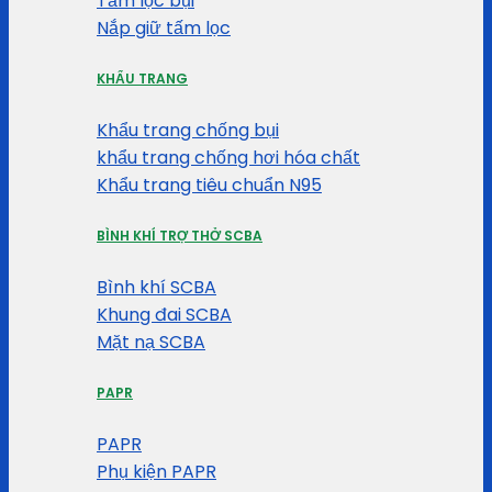
Tấm lọc bụi
Nắp giữ tấm lọc
KHẨU TRANG
Khẩu trang chống bụi
khẩu trang chống hơi hóa chất
Khẩu trang tiêu chuẩn N95
BÌNH KHÍ TRỢ THỞ SCBA
Bình khí SCBA
Khung đai SCBA
Mặt nạ SCBA
PAPR
PAPR
Phụ kiện PAPR