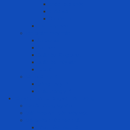
Khóa Loto khác
Khóa van
Ổ khóa Loto
Thẻ cảnh báo
Sản phẩm may mặc
Áo blouse
Áo mưa
Quần áo đồng phục
Quần áo thủy sản
Tạp dề
Sản phẩm y tế
Găng tay y tế
Khẩu trang y tế
Bảo vệ cơ sở hạ tầng và môi trường
Bảo Ôn Công Nghiệp
Giải Pháp An Toàn Máy Móc
Giải pháp chứa hóa chất
Hộp chứa hóa chất