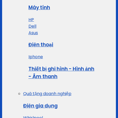
Máy tính
HP
Dell
Asus
Điện thoại
Iphone
Thiết bị ghi hình - Hình ảnh
- Âm thanh
Quà tặng doanh nghiệp
Điện gia dụng
Whirlpool