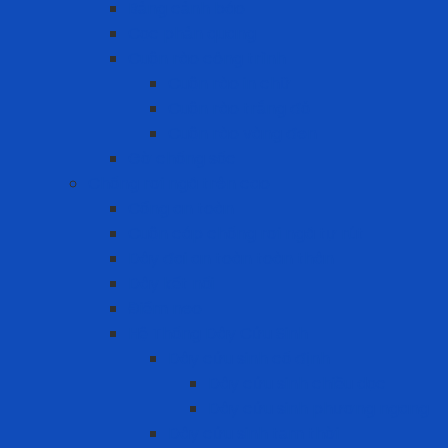
Bảng cảnh báo
Cọc phản quang
Cuộn rào công trình
Cuộn rào in chữ
Cuộn rào trắng đỏ
Cuộn rào vàng đen
Gờ chống sốc
Chống rơi ngã trên cao
Cổng an toàn
Cuộn cáp chống rơi ngã tự rút
Dây đai an toàn toàn thân
Dây kết nối
Điểm neo
Hệ Thống Dây Cứu Sinh
Dây cứu sinh cố định
Dây cứu sinh chiều dọc
Dây cứu sinh phương ngang
Dây cứu sinh tạm thời