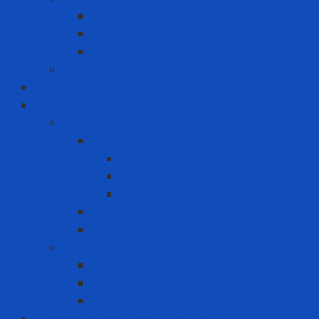
Dell
HP
Máy tính Asus
Thiết bị ghi hình - hình ảnh - âm thanh
Máy in nhãn và thiết bị cảnh báo
MRO - NĂNG LƯỢNG
MRO
Bao bì đóng gói
Màng co
Màng FE
Máy đóng thùng
Pallet
Thùng Carton
NĂNG LƯỢNG
Than đá
Viên nén gỗ
Viên nén trấu
Phòng cháy chữa cháy - cứu hộ