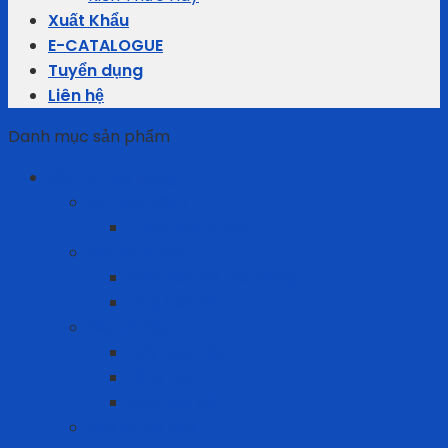
Xuất Khẩu
E-CATALOGUE
Tuyển dụng
Liên hệ
Danh mục sản phẩm
Bảo Hộ Lao Động
An toàn điện
Thảm cách điện
Bảo vệ chân
Giày Bảo Hộ Lao Động
Ủng bảo hộ
Bảo vệ đầu
Dây quai nón
Lồng nón
Nón Bảo Hộ
Bảo vệ hô hấp