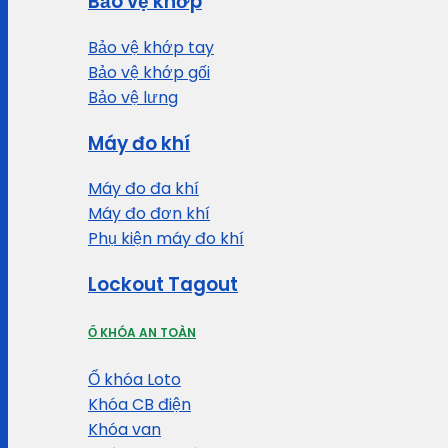
Bảo vệ khớp
Bảo vệ khớp tay
Bảo vệ khớp gối
Bảo vệ lưng
Máy đo khí
Máy đo đa khí
Máy đo đơn khí
Phụ kiện máy đo khí
Lockout Tagout
Ổ KHÓA AN TOÀN
Ổ khóa Loto
Khóa CB điện
Khóa van