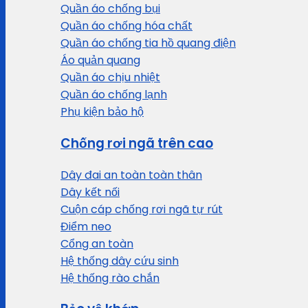
Quần áo chống bụi
Quần áo chống hóa chất
Quần áo chống tia hồ quang điện
Áo quản quang
Quần áo chịu nhiệt
Quần áo chống lạnh
Phụ kiện bảo hộ
Chống rơi ngã trên cao
Dây đai an toàn toàn thân
Dây kết nối
Cuộn cáp chống rơi ngã tự rút
Điểm neo
Cổng an toàn
Hệ thống dây cứu sinh
Hệ thống rào chắn