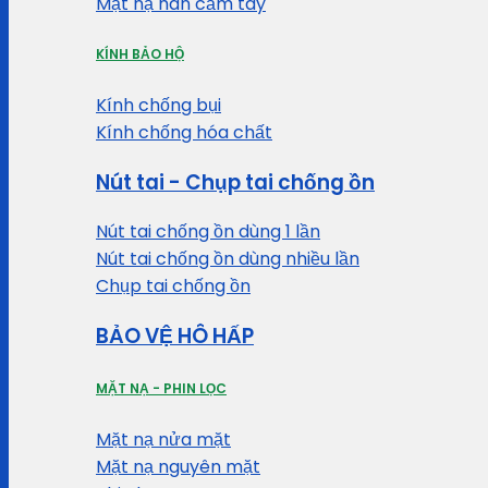
Mặt nạ hàn cầm tay
KÍNH BẢO HỘ
Kính chống bụi
Kính chống hóa chất
Nút tai - Chụp tai chống ồn
Nút tai chống ồn dùng 1 lần
Nút tai chống ồn dùng nhiều lần
Chụp tai chống ồn
BẢO VỆ HÔ HẤP
MẶT NẠ - PHIN LỌC
Mặt nạ nửa mặt
Mặt nạ nguyên mặt