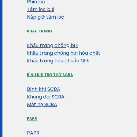
Phin lọc
Tấm lọc bụi
Nắp giữ tấm lọc
KHẨU TRANG
Khẩu trang chống bụi
khẩu trang chống hơi hóa chất
Khẩu trang tiêu chuẩn N95
BÌNH KHÍ TRỢ THỞ SCBA
Bình khí SCBA
Khung đai SCBA
Mặt nạ SCBA
PAPR
PAPR