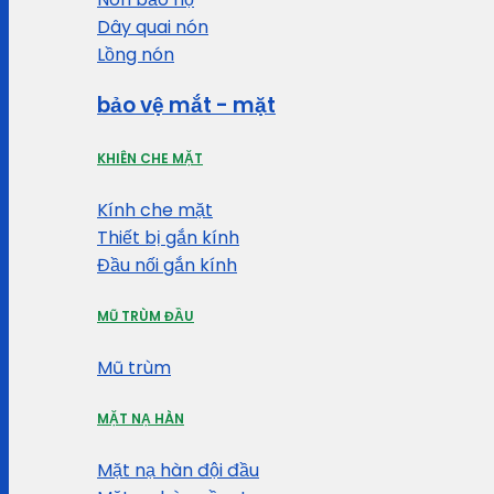
Dây quai nón
Lồng nón
bảo vệ mắt - mặt
KHIÊN CHE MẶT
Kính che mặt
Thiết bị gắn kính
Đầu nối gắn kính
MŨ TRÙM ĐẦU
Mũ trùm
MẶT NẠ HÀN
Mặt nạ hàn đội đầu