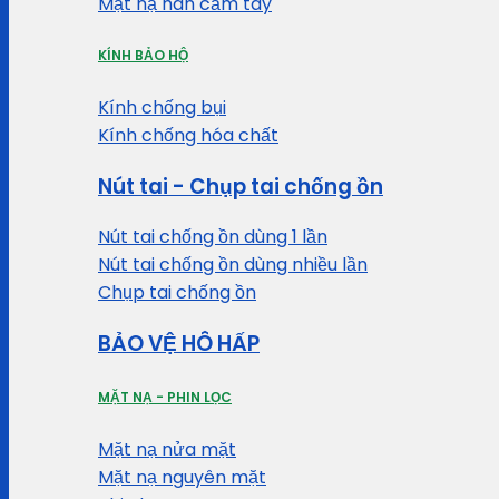
Mặt nạ hàn cầm tay
KÍNH BẢO HỘ
Kính chống bụi
Kính chống hóa chất
Nút tai - Chụp tai chống ồn
Nút tai chống ồn dùng 1 lần
Nút tai chống ồn dùng nhiều lần
Chụp tai chống ồn
BẢO VỆ HÔ HẤP
MẶT NẠ - PHIN LỌC
Mặt nạ nửa mặt
Mặt nạ nguyên mặt