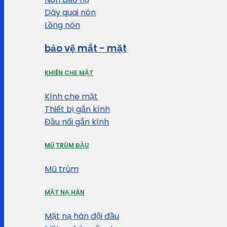
Dây quai nón
Lồng nón
bảo vệ mắt - mặt
KHIÊN CHE MẶT
Kính che mặt
Thiết bị gắn kính
Đầu nối gắn kính
MŨ TRÙM ĐẦU
Mũ trùm
MẶT NẠ HÀN
Mặt nạ hàn đội đầu