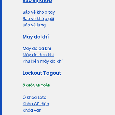
Bảo vệ khớp
Bảo vệ khớp tay
Bảo vệ khớp gối
Bảo vệ lưng
Máy đo khí
Máy đo đa khí
Máy đo đơn khí
Phụ kiện máy đo khí
Lockout Tagout
Ổ KHÓA AN TOÀN
Ổ khóa Loto
Khóa CB điện
Khóa van