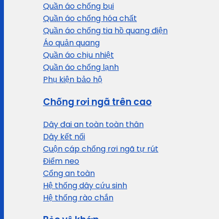
Quần áo chống bụi
Quần áo chống hóa chất
Quần áo chống tia hồ quang điện
Áo quản quang
Quần áo chịu nhiệt
Quần áo chống lạnh
Phụ kiện bảo hộ
Chống rơi ngã trên cao
Dây đai an toàn toàn thân
Dây kết nối
Cuộn cáp chống rơi ngã tự rút
Điểm neo
Cổng an toàn
Hệ thống dây cứu sinh
Hệ thống rào chắn