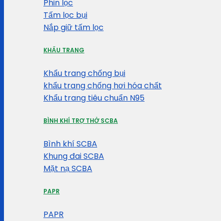
Phin lọc
Tấm lọc bụi
Nắp giữ tấm lọc
KHẨU TRANG
Khẩu trang chống bụi
khẩu trang chống hơi hóa chất
Khẩu trang tiêu chuẩn N95
BÌNH KHÍ TRỢ THỞ SCBA
Bình khí SCBA
Khung đai SCBA
Mặt nạ SCBA
PAPR
PAPR