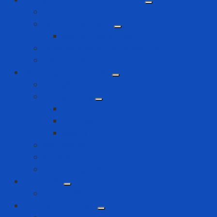
Bình cứu hỏa
Mặt nạ thoát hiểm
Mặt nạ chống khói
Quần áo phòng cháy chữa cháy
Thiết bị ứng cứu sự cố
Quà tặng doanh nghiệp
Bình giữ nhiệt
Điện gia dụng
Joyoung
Whirlpool
Xiaomi
Nón bảo hiểm
Set quà tặng
Văn phòng phẩm
Thiết bị đo
Máy đo độ ồn
Thiết Bị Phòng Sạch