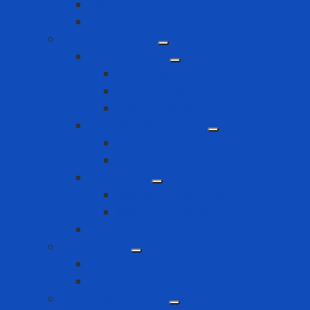
Bảo vệ khớp tay
Bảo vệ lưng
Bảo vệ mắt - mặt
Khiên che mặt
Đầu nối gắn kính
Kính che mặt
Thiết bị gắn kính
Kính Bảo Hộ Lao Động
Kính chống bụi
Kính chống hóa chất
Mặt nạ hàn
Mặt nạ hàn cầm tay
Mặt nạ hàn đội đầu
Mũ trùm đầu
Bồn rửa mắt
Bồn rửa mắt cố định
Bồn rửa mắt di dộng
Cảnh báo - Chỉ dẫn