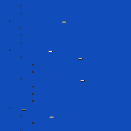
Quần áo phòng dịch
Test nhanh Covid
Giải Pháp Văn Phòng
Laptop
Mini PC
PC
Hàng tiêu dùng
Chăm sóc răng miệng
Bàn chải đánh răng
Kem đánh răng
Nước giặt - Nước xả vải
Nước giặt
Nước xả vải
Xịt thơm quần áo
ICT
Điện thoại
Iphone
Máy tính