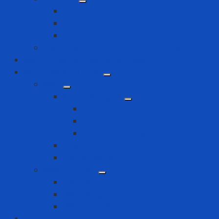
Dell
HP
Máy tính Asus
Thiết bị ghi hình - hình ảnh - âm thanh
Máy in nhãn và thiết bị cảnh báo
MRO - NĂNG LƯỢNG
MRO
Bao bì đóng gói
Màng co
Màng FE
Máy đóng thùng
Pallet
Thùng Carton
NĂNG LƯỢNG
Than đá
Viên nén gỗ
Viên nén trấu
Phòng cháy chữa cháy - cứu hộ