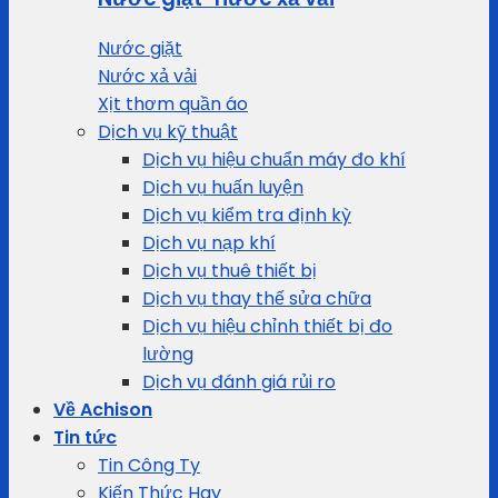
Nước giặt
Nước xả vải
Xịt thơm quần áo
Dịch vụ kỹ thuật
Dịch vụ hiệu chuẩn máy đo khí
Dịch vụ huấn luyện
Dịch vụ kiểm tra định kỳ
Dịch vụ nạp khí
Dịch vụ thuê thiết bị
Dịch vụ thay thế sửa chữa
Dịch vụ hiệu chỉnh thiết bị đo
lường
Dịch vụ đánh giá rủi ro
Về Achison
Tin tức
Tin Công Ty
Kiến Thức Hay