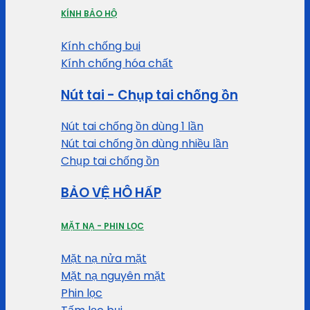
KÍNH BẢO HỘ
Kính chống bụi
Kính chống hóa chất
Nút tai - Chụp tai chống ồn
Nút tai chống ồn dùng 1 lần
Nút tai chống ồn dùng nhiều lần
Chụp tai chống ồn
BẢO VỆ HÔ HẤP
MẶT NẠ - PHIN LỌC
Mặt nạ nửa mặt
Mặt nạ nguyên mặt
Phin lọc