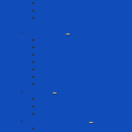
Hệ thống rào chắn
Thiết bị cứu hộ – cứu nạn – thoát hiểm
Thiết bị làm việc trong không gian hạn
chế
Găng tay bảo hộ
Găng tay cách điện
Găng tay chịu nhiệt
Găng Tay Chống Cắt
Găng tay chống hóa chất
Găng tay đa dụng
Găng tay dùng một lần
Găng tay thực phẩm
Máy đo khí
Máy đo đa khí
Máy đo đơn khí
Phụ kiện máy đo khí
Nút tai - Chụp tai chống ồn
Chụp tai chống ồn