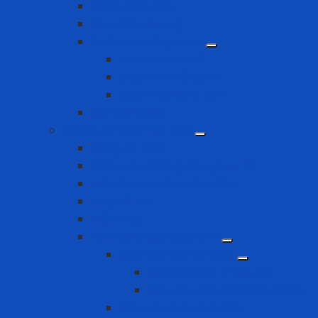
Bảng cảnh báo
Cọc phản quang
Cuộn rào công trình
Cuộn rào in chữ
Cuộn rào trắng đỏ
Cuộn rào vàng đen
Gờ chống sốc
Chống rơi ngã trên cao
Cổng an toàn
Cuộn cáp chống rơi ngã tự rút
Dây đai an toàn toàn thân
Dây kết nối
Điểm neo
Hệ Thống Dây Cứu Sinh
Dây cứu sinh cố định
Dây cứu sinh chiều dọc
Dây cứu sinh phương ngang
Dây cứu sinh tạm thời