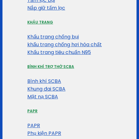
Tấm lọc bụi
Nắp giữ tấm lọc
KHẨU TRANG
Khẩu trang chống bụi
khẩu trang chống hơi hóa chất
Khẩu trang tiêu chuẩn N95
BÌNH KHÍ TRỢ THỞ SCBA
Bình khí SCBA
Khung đai SCBA
Mặt nạ SCBA
PAPR
PAPR
Phụ kiện PAPR