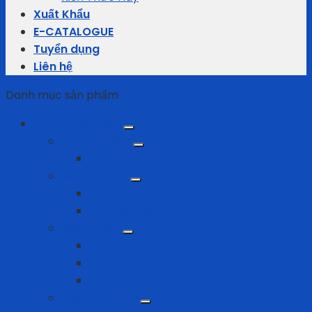
Xuất Khẩu
E-CATALOGUE
Tuyển dụng
Liên hệ
Danh mục sản phẩm
Bảo Hộ Lao Động
An toàn điện
Thảm cách điện
Bảo vệ chân
Giày Bảo Hộ Lao Động
Ủng bảo hộ
Bảo vệ đầu
Dây quai nón
Lồng nón
Nón Bảo Hộ
Bảo vệ hô hấp