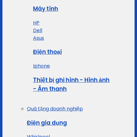
Máy tính
HP
Dell
Asus
Điện thoại
Iphone
Thiết bị ghi hình - Hình ảnh
- Âm thanh
Quà tặng doanh nghiệp
Điện gia dụng
Whirlpool