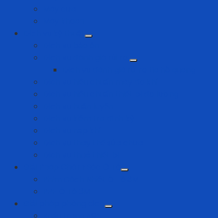
Máy cưa
Máy khoan
Dịch vụ kỹ thuật
Dịch vụ bảo ôn
Dịch vụ đánh giá rủi ro
Dịch vụ đánh giá rủi ro tia hồ quang
Dịch vụ hiệu chuẩn máy đo khí
Dịch vụ hiệu chuẩn thiết bị đo lường
Dịch vụ huấn luyện
Dịch vụ kiểm tra định kỳ
Dịch vụ nạp khí
Dịch vụ thay thế sửa chữa
Dịch vụ thuê thiết bị
Giải Pháp Chăm Sóc Ô Tô
Phim Cách Nhiệt Ô Tô 3M
PPF Ô Tô 3M
Giải pháp phòng dịch
Khẩu trang N95