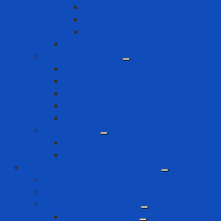
Khóa Loto khác
Khóa van
Ổ khóa Loto
Thẻ cảnh báo
Sản phẩm may mặc
Áo blouse
Áo mưa
Quần áo đồng phục
Quần áo thủy sản
Tạp dề
Sản phẩm y tế
Găng tay y tế
Khẩu trang y tế
Bảo vệ cơ sở hạ tầng và môi trường
Bảo Ôn Công Nghiệp
Giải Pháp An Toàn Máy Móc
Giải pháp chứa hóa chất
Hộp chứa hóa chất