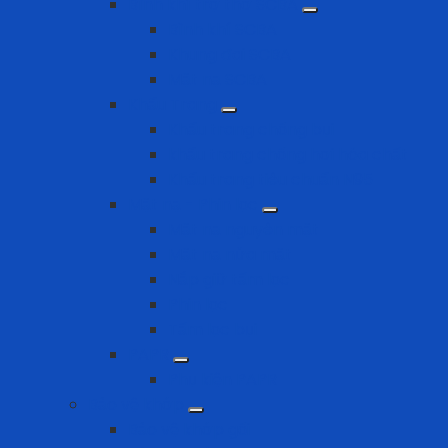
Bình khí trợ thở SCBA
Bình khí SCBA
Khung đai SCBA
Mặt nạ SCBA
Khẩu Trang
Khẩu trang chống bụi
khẩu trang chống hơi hóa chất
Khẩu trang tiêu chuẩn N95
Mặt nạ - Phin lọc
Mặt nạ nguyên mặt
Mặt nạ nửa mặt
Nắp giữ tấm lọc
Phin lọc
Tấm lọc bụi
PAPR
Phụ kiện PAPR
Bảo vệ khớp
Bảo vệ khớp gối