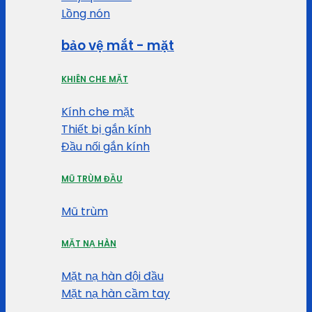
Lồng nón
bảo vệ mắt - mặt
KHIÊN CHE MẶT
Kính che mặt
Thiết bị gắn kính
Đầu nối gắn kính
MŨ TRÙM ĐẦU
Mũ trùm
MẶT NẠ HÀN
Mặt nạ hàn đội đầu
Mặt nạ hàn cầm tay