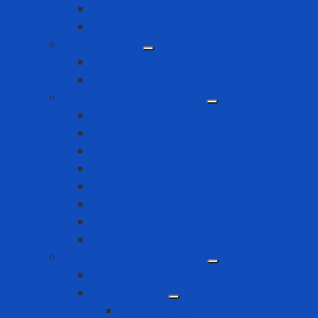
Nút tai chống ồn dùng 1 lần
Nút tai chống ồn dùng nhiều lần
Phao cứu sinh
Áo phao
Phao cứu sinh tròn
Quần Áo Bảo Hộ Lao Động
Áo phản quang
Phụ kiện bảo hộ
Quần áo chịu nhiệt
Quần áo chống bụi
Quần áo chống hóa chất
Quần áo chống lạnh
Quần áo chống tia hồ quang điện
Quần áo khác
Quy trình Lockout Tagout
Bộ LOTO kit
Khóa an toàn
Khóa CB điện