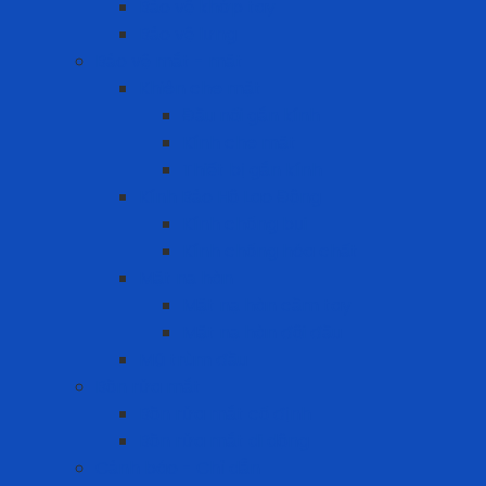
Bảo vệ khớp tay
Bảo vệ lưng
Bảo vệ mắt - mặt
Khiên che mặt
Đầu nối gắn kính
Kính che mặt
Thiết bị gắn kính
Kính Bảo Hộ Lao Động
Kính chống bụi
Kính chống hóa chất
Mặt nạ hàn
Mặt nạ hàn cầm tay
Mặt nạ hàn đội đầu
Mũ trùm đầu
Bồn rửa mắt
Bồn rửa mắt cố định
Bồn rửa mắt di dộng
Cảnh báo - Chỉ dẫn