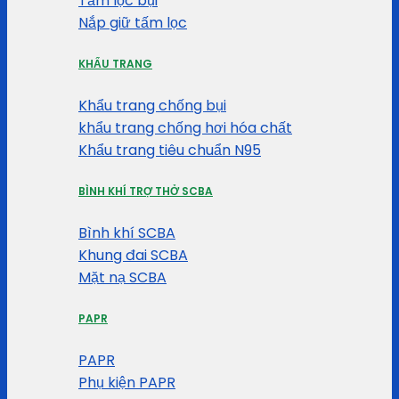
Tấm lọc bụi
Nắp giữ tấm lọc
KHẨU TRANG
Khẩu trang chống bụi
khẩu trang chống hơi hóa chất
Khẩu trang tiêu chuẩn N95
BÌNH KHÍ TRỢ THỞ SCBA
Bình khí SCBA
Khung đai SCBA
Mặt nạ SCBA
PAPR
PAPR
Phụ kiện PAPR