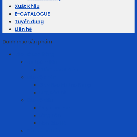
Xuất Khẩu
E-CATALOGUE
Tuyển dụng
Liên hệ
Danh mục sản phẩm
Bảo Hộ Lao Động
An toàn điện
Thảm cách điện
Bảo vệ chân
Giày Bảo Hộ Lao Động
Ủng bảo hộ
Bảo vệ đầu
Dây quai nón
Lồng nón
Nón Bảo Hộ
Bảo vệ hô hấp