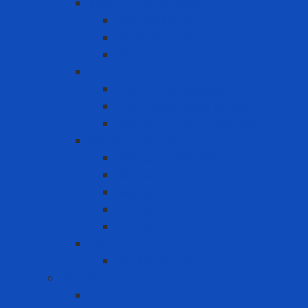
Bình khí trợ thở SCBA
Bình khí SCBA
Khung đai SCBA
Mặt nạ SCBA
Khẩu Trang
Khẩu trang chống bụi
khẩu trang chống hơi hóa chất
Khẩu trang tiêu chuẩn N95
Mặt nạ - Phin lọc
Mặt nạ nguyên mặt
Mặt nạ nửa mặt
Nắp giữ tấm lọc
Phin lọc
Tấm lọc bụi
PAPR
Phụ kiện PAPR
Bảo vệ khớp
Bảo vệ khớp gối