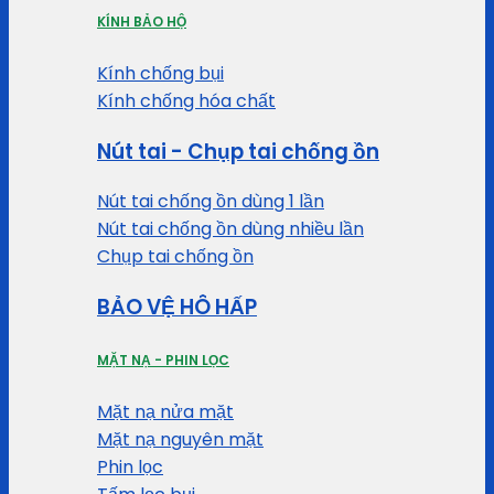
KÍNH BẢO HỘ
Kính chống bụi
Kính chống hóa chất
Nút tai - Chụp tai chống ồn
Nút tai chống ồn dùng 1 lần
Nút tai chống ồn dùng nhiều lần
Chụp tai chống ồn
BẢO VỆ HÔ HẤP
MẶT NẠ - PHIN LỌC
Mặt nạ nửa mặt
Mặt nạ nguyên mặt
Phin lọc