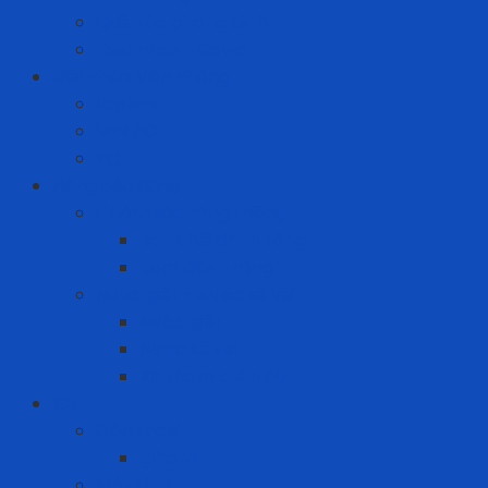
Quần áo phòng dịch
Test nhanh Covid
Giải Pháp Văn Phòng
Laptop
Mini PC
PC
Hàng tiêu dùng
Chăm sóc răng miệng
Bàn chải đánh răng
Kem đánh răng
Nước giặt - Nước xả vải
Nước giặt
Nước xả vải
Xịt thơm quần áo
ICT
Điện thoại
Iphone
Máy tính