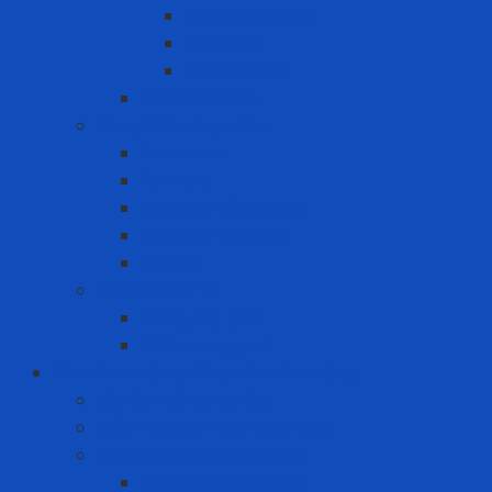
Khóa Loto khác
Khóa van
Ổ khóa Loto
Thẻ cảnh báo
Sản phẩm may mặc
Áo blouse
Áo mưa
Quần áo đồng phục
Quần áo thủy sản
Tạp dề
Sản phẩm y tế
Găng tay y tế
Khẩu trang y tế
Bảo vệ cơ sở hạ tầng và môi trường
Bảo Ôn Công Nghiệp
Giải Pháp An Toàn Máy Móc
Giải pháp chứa hóa chất
Hộp chứa hóa chất