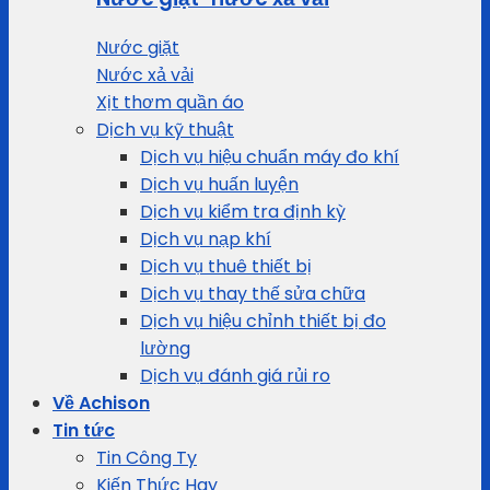
Nước giặt
Nước xả vải
Xịt thơm quần áo
Dịch vụ kỹ thuật
Dịch vụ hiệu chuẩn máy đo khí
Dịch vụ huấn luyện
Dịch vụ kiểm tra định kỳ
Dịch vụ nạp khí
Dịch vụ thuê thiết bị
Dịch vụ thay thế sửa chữa
Dịch vụ hiệu chỉnh thiết bị đo
lường
Dịch vụ đánh giá rủi ro
Về Achison
Tin tức
Tin Công Ty
Kiến Thức Hay