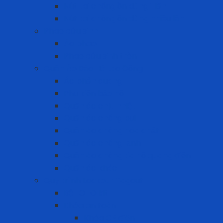
Nút tai chống ồn dùng 1 lần
Nút tai chống ồn dùng nhiều lần
Phao cứu sinh
Áo phao
Phao cứu sinh tròn
Quần Áo Bảo Hộ Lao Động
Áo phản quang
Phụ kiện bảo hộ
Quần áo chịu nhiệt
Quần áo chống bụi
Quần áo chống hóa chất
Quần áo chống lạnh
Quần áo chống tia hồ quang điện
Quần áo khác
Quy trình Lockout Tagout
Bộ LOTO kit
Khóa an toàn
Khóa CB điện