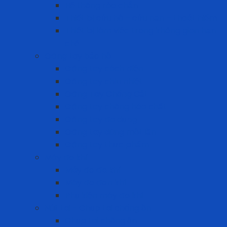
Hệ thống rào chắn
Thiết bị cứu hộ – cứu nạn – thoát hiểm
Thiết bị làm việc trong không gian hạn
chế
Găng tay bảo hộ
Găng tay cách điện
Găng tay chịu nhiệt
Găng Tay Chống Cắt
Găng tay chống hóa chất
Găng tay đa dụng
Găng tay dùng một lần
Găng tay thực phẩm
Máy đo khí
Máy đo đa khí
Máy đo đơn khí
Phụ kiện máy đo khí
Nút tai - Chụp tai chống ồn
Chụp tai chống ồn