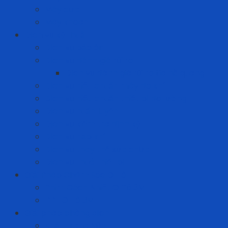
Máy cưa
Máy khoan
Dịch vụ kỹ thuật
Dịch vụ bảo ôn
Dịch vụ đánh giá rủi ro
Dịch vụ đánh giá rủi ro tia hồ quang
Dịch vụ hiệu chuẩn máy đo khí
Dịch vụ hiệu chuẩn thiết bị đo lường
Dịch vụ huấn luyện
Dịch vụ kiểm tra định kỳ
Dịch vụ nạp khí
Dịch vụ thay thế sửa chữa
Dịch vụ thuê thiết bị
Giải Pháp Chăm Sóc Ô Tô
Phim Cách Nhiệt Ô Tô 3M
PPF Ô Tô 3M
Giải pháp phòng dịch
Khẩu trang N95