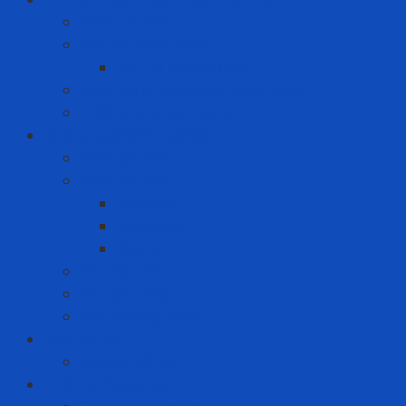
Bình cứu hỏa
Mặt nạ thoát hiểm
Mặt nạ chống khói
Quần áo phòng cháy chữa cháy
Thiết bị ứng cứu sự cố
Quà tặng doanh nghiệp
Bình giữ nhiệt
Điện gia dụng
Joyoung
Whirlpool
Xiaomi
Nón bảo hiểm
Set quà tặng
Văn phòng phẩm
Thiết bị đo
Máy đo độ ồn
Thiết Bị Phòng Sạch