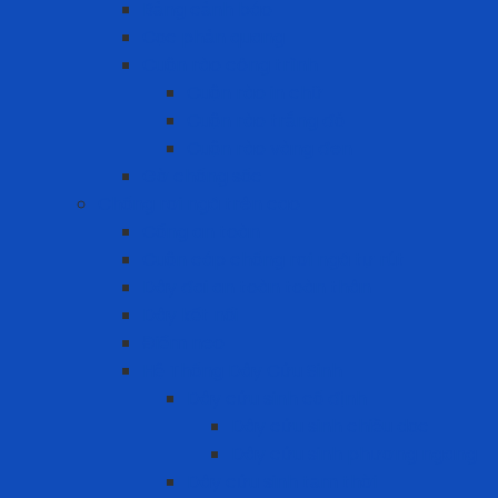
Bảng cảnh báo
Cọc phản quang
Cuộn rào công trình
Cuộn rào in chữ
Cuộn rào trắng đỏ
Cuộn rào vàng đen
Gờ chống sốc
Chống rơi ngã trên cao
Cổng an toàn
Cuộn cáp chống rơi ngã tự rút
Dây đai an toàn toàn thân
Dây kết nối
Điểm neo
Hệ Thống Dây Cứu Sinh
Dây cứu sinh cố định
Dây cứu sinh chiều dọc
Dây cứu sinh phương ngang
Dây cứu sinh tạm thời