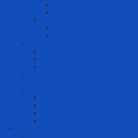
Can chứa hóa chất
Hộp nhấn pit-tong
Tủ chứa hóa chất
Tủ chứa hóa chất ngoài trời
Tủ chứa hóa chất trong nhà
Giải pháp xử lý tràn đổ hóa chất
Bộ ứng cứu tràn đổ dầu
Bộ ứng cứu tràn đổ hóa chất
Vật liệu thấm hút
Máy lọc nước
Pallet chứa hóa chất
Sơn công nghiệp
Sơn Chịu Nhiệt
Sơn Chống Cháy
Sơn chống thấm
Sơn giảm nhiệt
Công cụ điện - Dụng cụ cầm tay
Máy bắn vít