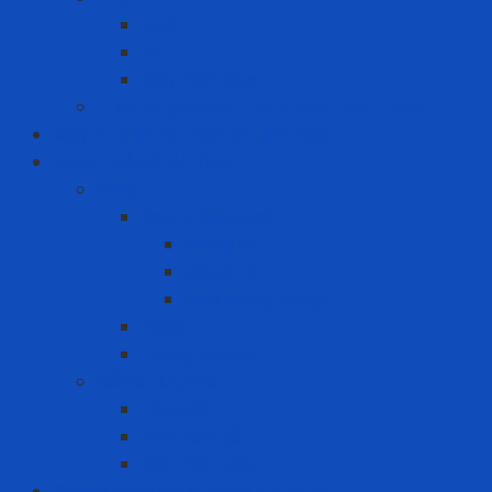
Dell
HP
Máy tính Asus
Thiết bị ghi hình - hình ảnh - âm thanh
Máy in nhãn và thiết bị cảnh báo
MRO - NĂNG LƯỢNG
MRO
Bao bì đóng gói
Màng co
Màng FE
Máy đóng thùng
Pallet
Thùng Carton
NĂNG LƯỢNG
Than đá
Viên nén gỗ
Viên nén trấu
Phòng cháy chữa cháy - cứu hộ