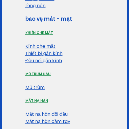
Lồng nón
bảo vệ mắt - mặt
KHIÊN CHE MẶT
Kính che mặt
Thiết bị gắn kính
Đầu nối gắn kính
MŨ TRÙM ĐẦU
Mũ trùm
MẶT NẠ HÀN
Mặt nạ hàn đội đầu
Mặt nạ hàn cầm tay