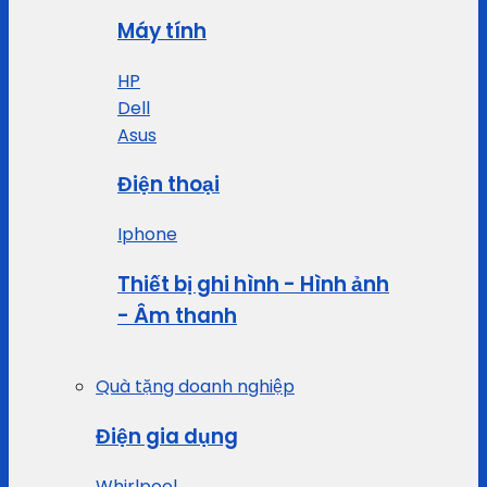
Máy tính
HP
Dell
Asus
Điện thoại
Iphone
Thiết bị ghi hình - Hình ảnh
- Âm thanh
Quà tặng doanh nghiệp
Điện gia dụng
Whirlpool