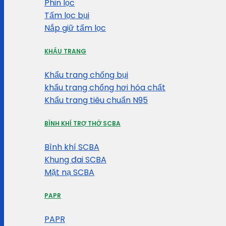
Phin lọc
Tấm lọc bụi
Nắp giữ tấm lọc
KHẨU TRANG
Khẩu trang chống bụi
khẩu trang chống hơi hóa chất
Khẩu trang tiêu chuẩn N95
BÌNH KHÍ TRỢ THỞ SCBA
Bình khí SCBA
Khung đai SCBA
Mặt nạ SCBA
PAPR
PAPR