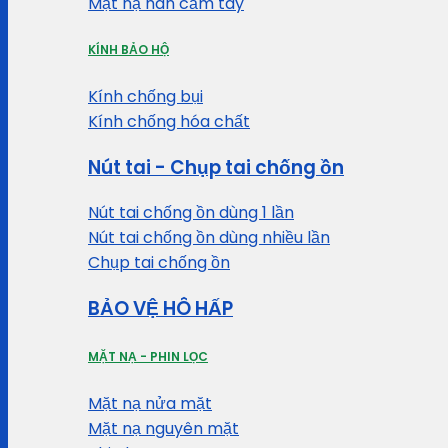
Mặt nạ hàn cầm tay
KÍNH BẢO HỘ
Kính chống bụi
Kính chống hóa chất
Nút tai - Chụp tai chống ồn
Nút tai chống ồn dùng 1 lần
Nút tai chống ồn dùng nhiều lần
Chụp tai chống ồn
BẢO VỆ HÔ HẤP
MẶT NẠ - PHIN LỌC
Mặt nạ nửa mặt
Mặt nạ nguyên mặt