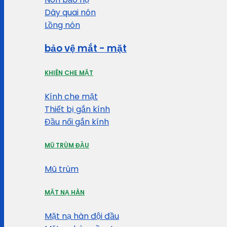
Dây quai nón
Lồng nón
bảo vệ mắt - mặt
KHIÊN CHE MẶT
Kính che mặt
Thiết bị gắn kính
Đầu nối gắn kính
MŨ TRÙM ĐẦU
Mũ trùm
MẶT NẠ HÀN
Mặt nạ hàn đội đầu