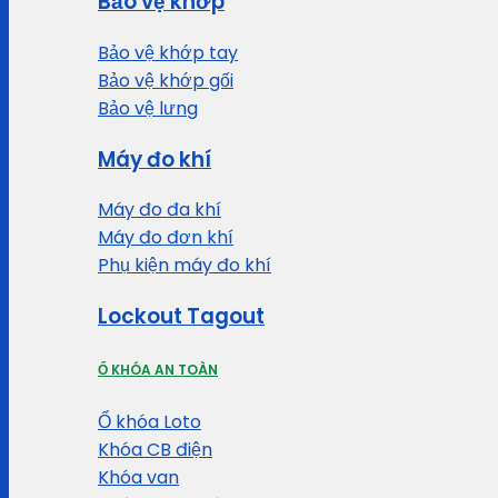
Bảo vệ khớp
Bảo vệ khớp tay
Bảo vệ khớp gối
Bảo vệ lưng
Máy đo khí
Máy đo đa khí
Máy đo đơn khí
Phụ kiện máy đo khí
Lockout Tagout
Ổ KHÓA AN TOÀN
Ổ khóa Loto
Khóa CB điện
Khóa van