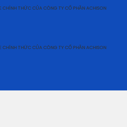
H THỨC CỦA CÔNG TY CỔ PHẦN ACHISON
H THỨC CỦA CÔNG TY CỔ PHẦN ACHISON