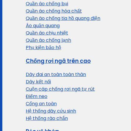
Quần áo chống bụi
Quần áo chống hóa chất
Quần áo chống tia hồ quang điện
Áo quản quang
Quần áo chịu nhiệt
Quần áo chống lạnh
Phụ kiện bảo hộ
Chống rơi ngã trên cao
Dây đai an toàn toàn thân
Dây kết nối
Cuộn cáp chống rơi ngã tự rút
Điểm neo
Cổng an toàn
Hệ thống dây cứu sinh
Hệ thống rào chắn