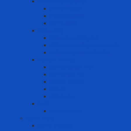
Bình khí trợ thở SCBA
Bình khí SCBA
Khung đai SCBA
Mặt nạ SCBA
Khẩu Trang
Khẩu trang chống bụi
khẩu trang chống hơi hóa chất
Khẩu trang tiêu chuẩn N95
Mặt nạ - Phin lọc
Mặt nạ nguyên mặt
Mặt nạ nửa mặt
Nắp giữ tấm lọc
Phin lọc
Tấm lọc bụi
PAPR
Phụ kiện PAPR
Bảo vệ khớp
Bảo vệ khớp gối