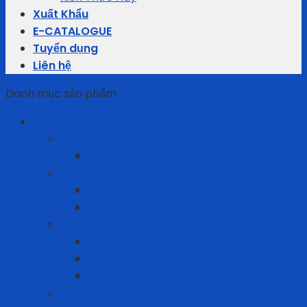
Xuất Khẩu
E-CATALOGUE
Tuyển dụng
Liên hệ
Danh mục sản phẩm
Bảo Hộ Lao Động
An toàn điện
Thảm cách điện
Bảo vệ chân
Giày Bảo Hộ Lao Động
Ủng bảo hộ
Bảo vệ đầu
Dây quai nón
Lồng nón
Nón Bảo Hộ
Bảo vệ hô hấp