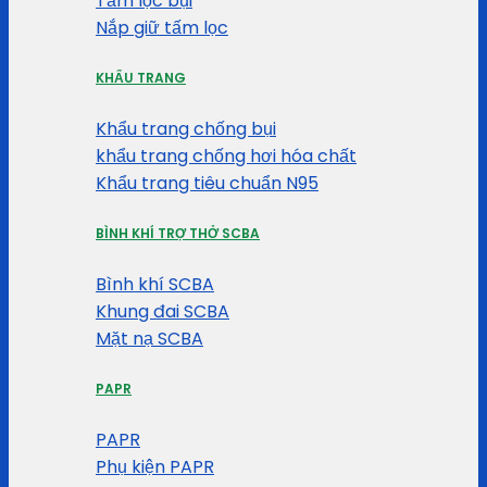
Tấm lọc bụi
Nắp giữ tấm lọc
KHẨU TRANG
Khẩu trang chống bụi
khẩu trang chống hơi hóa chất
Khẩu trang tiêu chuẩn N95
BÌNH KHÍ TRỢ THỞ SCBA
Bình khí SCBA
Khung đai SCBA
Mặt nạ SCBA
PAPR
PAPR
Phụ kiện PAPR