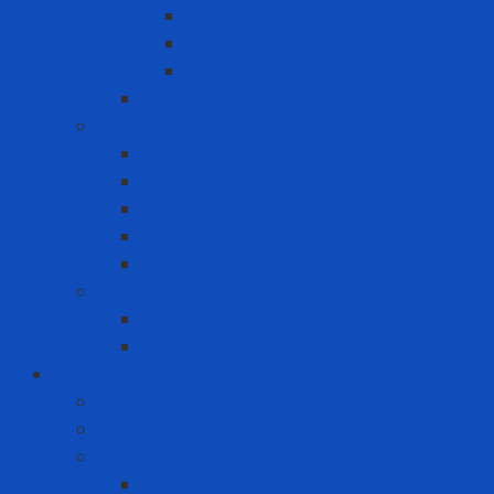
Khóa Loto khác
Khóa van
Ổ khóa Loto
Thẻ cảnh báo
Sản phẩm may mặc
Áo blouse
Áo mưa
Quần áo đồng phục
Quần áo thủy sản
Tạp dề
Sản phẩm y tế
Găng tay y tế
Khẩu trang y tế
Bảo vệ cơ sở hạ tầng và môi trường
Bảo Ôn Công Nghiệp
Giải Pháp An Toàn Máy Móc
Giải pháp chứa hóa chất
Hộp chứa hóa chất