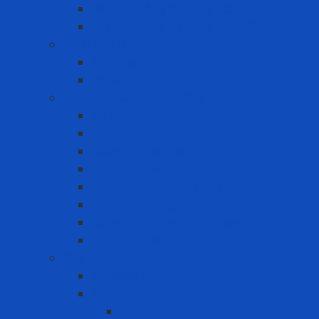
Nút tai chống ồn dùng 1 lần
Nút tai chống ồn dùng nhiều lần
Phao cứu sinh
Áo phao
Phao cứu sinh tròn
Quần Áo Bảo Hộ Lao Động
Áo phản quang
Phụ kiện bảo hộ
Quần áo chịu nhiệt
Quần áo chống bụi
Quần áo chống hóa chất
Quần áo chống lạnh
Quần áo chống tia hồ quang điện
Quần áo khác
Quy trình Lockout Tagout
Bộ LOTO kit
Khóa an toàn
Khóa CB điện