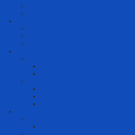
Quần áo phòng dịch
Test nhanh Covid
Giải Pháp Văn Phòng
Laptop
Mini PC
PC
Hàng tiêu dùng
Chăm sóc răng miệng
Bàn chải đánh răng
Kem đánh răng
Nước giặt - Nước xả vải
Nước giặt
Nước xả vải
Xịt thơm quần áo
ICT
Điện thoại
Iphone
Máy tính