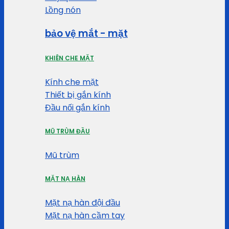
Lồng nón
bảo vệ mắt - mặt
KHIÊN CHE MẶT
Kính che mặt
Thiết bị gắn kính
Đầu nối gắn kính
MŨ TRÙM ĐẦU
Mũ trùm
MẶT NẠ HÀN
Mặt nạ hàn đội đầu
Mặt nạ hàn cầm tay