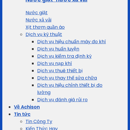
Nước giặt
Nước xả vải
Xịt thơm quần áo
Dịch vụ kỹ thuật
Dịch vụ hiệu chuẩn máy đo khí
Dịch vụ huấn luyện
Dịch vụ kiểm tra định kỳ
Dịch vụ nạp khí
Dịch vụ thuê thiết bị
Dịch vụ thay thế sửa chữa
Dịch vụ hiệu chỉnh thiết bị đo
lường
Dịch vụ đánh giá rủi ro
Về Achison
Tin tức
Tin Công Ty
Kiến Thức Hay