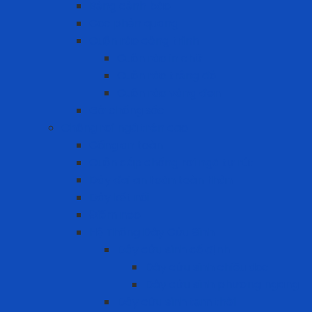
Bảng cảnh báo
Cọc phản quang
Cuộn rào công trình
Cuộn rào in chữ
Cuộn rào trắng đỏ
Cuộn rào vàng đen
Gờ chống sốc
Chống rơi ngã trên cao
Cổng an toàn
Cuộn cáp chống rơi ngã tự rút
Dây đai an toàn toàn thân
Dây kết nối
Điểm neo
Hệ Thống Dây Cứu Sinh
Dây cứu sinh cố định
Dây cứu sinh chiều dọc
Dây cứu sinh phương ngang
Dây cứu sinh tạm thời