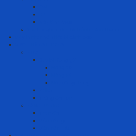
Dell
HP
Máy tính Asus
Thiết bị ghi hình - hình ảnh - âm thanh
Máy in nhãn và thiết bị cảnh báo
MRO - NĂNG LƯỢNG
MRO
Bao bì đóng gói
Màng co
Màng FE
Máy đóng thùng
Pallet
Thùng Carton
NĂNG LƯỢNG
Than đá
Viên nén gỗ
Viên nén trấu
Phòng cháy chữa cháy - cứu hộ