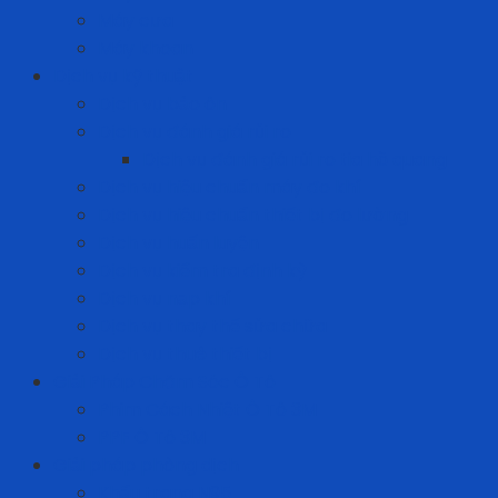
Máy cưa
Máy khoan
Dịch vụ kỹ thuật
Dịch vụ bảo ôn
Dịch vụ đánh giá rủi ro
Dịch vụ đánh giá rủi ro tia hồ quang
Dịch vụ hiệu chuẩn máy đo khí
Dịch vụ hiệu chuẩn thiết bị đo lường
Dịch vụ huấn luyện
Dịch vụ kiểm tra định kỳ
Dịch vụ nạp khí
Dịch vụ thay thế sửa chữa
Dịch vụ thuê thiết bị
Giải Pháp Chăm Sóc Ô Tô
Phim Cách Nhiệt Ô Tô 3M
PPF Ô Tô 3M
Giải pháp phòng dịch
Khẩu trang N95