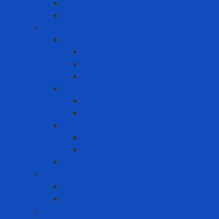
Bảo vệ khớp tay
Bảo vệ lưng
Bảo vệ mắt - mặt
Khiên che mặt
Đầu nối gắn kính
Kính che mặt
Thiết bị gắn kính
Kính Bảo Hộ Lao Động
Kính chống bụi
Kính chống hóa chất
Mặt nạ hàn
Mặt nạ hàn cầm tay
Mặt nạ hàn đội đầu
Mũ trùm đầu
Bồn rửa mắt
Bồn rửa mắt cố định
Bồn rửa mắt di dộng
Cảnh báo - Chỉ dẫn