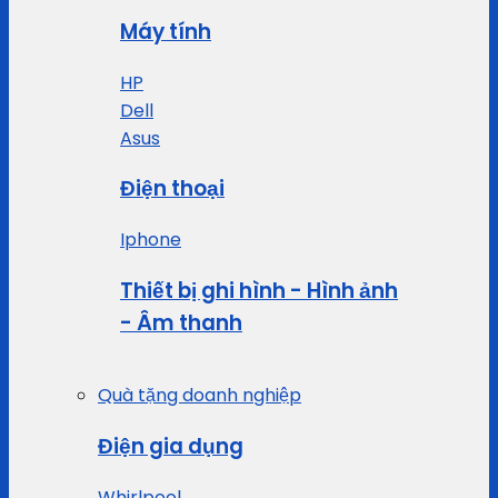
Máy tính
HP
Dell
Asus
Điện thoại
Iphone
Thiết bị ghi hình - Hình ảnh
- Âm thanh
Quà tặng doanh nghiệp
Điện gia dụng
Whirlpool