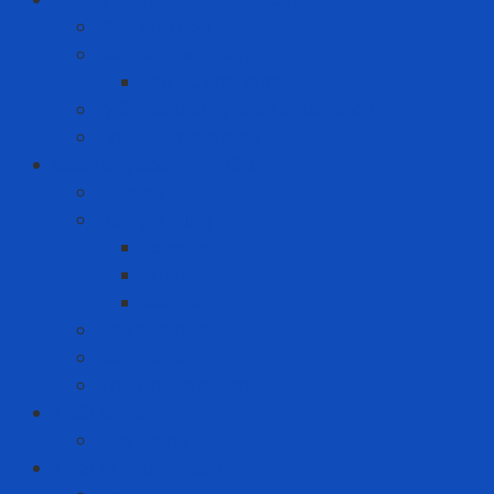
Bình cứu hỏa
Mặt nạ thoát hiểm
Mặt nạ chống khói
Quần áo phòng cháy chữa cháy
Thiết bị ứng cứu sự cố
Quà tặng doanh nghiệp
Bình giữ nhiệt
Điện gia dụng
Joyoung
Whirlpool
Xiaomi
Nón bảo hiểm
Set quà tặng
Văn phòng phẩm
Thiết bị đo
Máy đo độ ồn
Thiết Bị Phòng Sạch