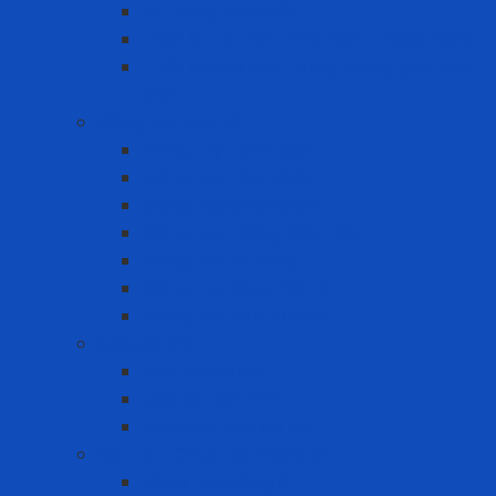
Hệ thống rào chắn
Thiết bị cứu hộ – cứu nạn – thoát hiểm
Thiết bị làm việc trong không gian hạn
chế
Găng tay bảo hộ
Găng tay cách điện
Găng tay chịu nhiệt
Găng Tay Chống Cắt
Găng tay chống hóa chất
Găng tay đa dụng
Găng tay dùng một lần
Găng tay thực phẩm
Máy đo khí
Máy đo đa khí
Máy đo đơn khí
Phụ kiện máy đo khí
Nút tai - Chụp tai chống ồn
Chụp tai chống ồn