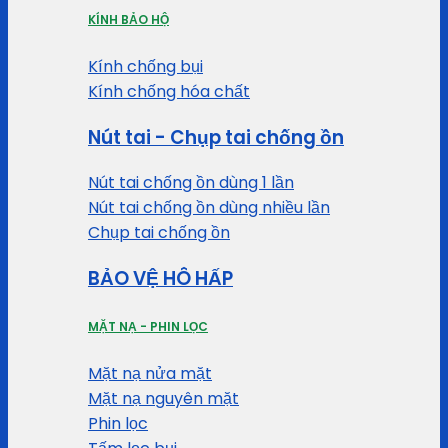
KÍNH BẢO HỘ
Kính chống bụi
Kính chống hóa chất
Nút tai - Chụp tai chống ồn
Nút tai chống ồn dùng 1 lần
Nút tai chống ồn dùng nhiều lần
Chụp tai chống ồn
BẢO VỆ HÔ HẤP
MẶT NẠ - PHIN LỌC
Mặt nạ nửa mặt
Mặt nạ nguyên mặt
Phin lọc