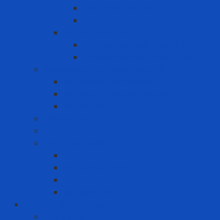
Can chứa hóa chất
Hộp nhấn pit-tong
Tủ chứa hóa chất
Tủ chứa hóa chất ngoài trời
Tủ chứa hóa chất trong nhà
Giải pháp xử lý tràn đổ hóa chất
Bộ ứng cứu tràn đổ dầu
Bộ ứng cứu tràn đổ hóa chất
Vật liệu thấm hút
Máy lọc nước
Pallet chứa hóa chất
Sơn công nghiệp
Sơn Chịu Nhiệt
Sơn Chống Cháy
Sơn chống thấm
Sơn giảm nhiệt
Công cụ điện - Dụng cụ cầm tay
Máy bắn vít