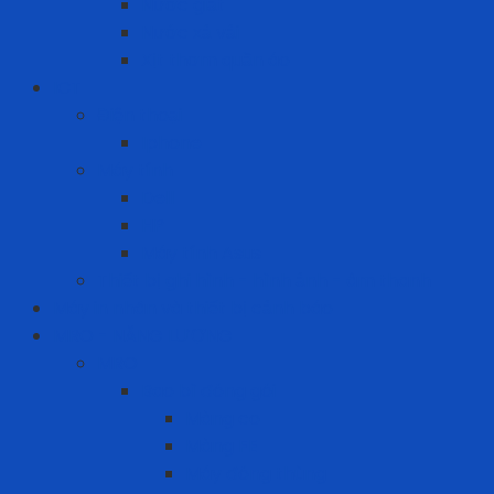
Nước giặt
Nước xả vải
Xịt thơm quần áo
ICT
Điện thoại
Iphone
Máy tính
Dell
HP
Máy tính Asus
Thiết bị ghi hình - hình ảnh - âm thanh
Máy in nhãn và thiết bị cảnh báo
MRO - NĂNG LƯỢNG
MRO
Bao bì đóng gói
Màng co
Màng FE
Máy đóng thùng