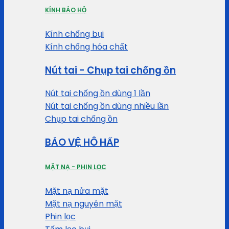
KÍNH BẢO HỘ
Kính chống bụi
Kính chống hóa chất
Nút tai - Chụp tai chống ồn
Nút tai chống ồn dùng 1 lần
Nút tai chống ồn dùng nhiều lần
Chụp tai chống ồn
BẢO VỆ HÔ HẤP
MẶT NẠ - PHIN LỌC
Mặt nạ nửa mặt
Mặt nạ nguyên mặt
Phin lọc