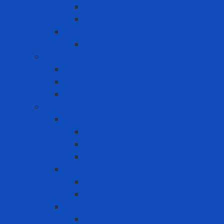
Phin lọc
Tấm lọc bụi
PAPR
Phụ kiện PAPR
Bảo vệ khớp
Bảo vệ khớp gối
Bảo vệ khớp tay
Bảo vệ lưng
Bảo vệ mắt - mặt
Khiên che mặt
Đầu nối gắn kính
Kính che mặt
Thiết bị gắn kính
Kính Bảo Hộ Lao Động
Kính chống bụi
Kính chống hóa chất
Mặt nạ hàn
Mặt nạ hàn cầm tay