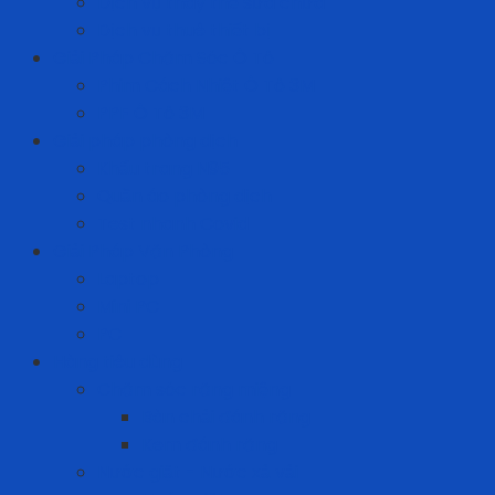
Dịch vụ thay thế sửa chữa
Dịch vụ thuê thiết bị
Giải Pháp Chăm Sóc Ô Tô
Phim Cách Nhiệt Ô Tô 3M
PPF Ô Tô 3M
Giải pháp phòng dịch
Khẩu trang N95
Quần áo phòng dịch
Test nhanh Covid
Giải Pháp Văn Phòng
Laptop
Mini PC
PC
Hàng tiêu dùng
Chăm sóc răng miệng
Bàn chải đánh răng
Kem đánh răng
Nước giặt - Nước xả vải