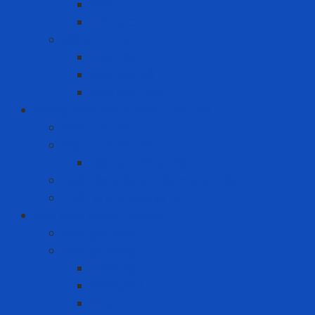
Pallet
Thùng Carton
NĂNG LƯỢNG
Than đá
Viên nén gỗ
Viên nén trấu
Phòng cháy chữa cháy - cứu hộ
Bình cứu hỏa
Mặt nạ thoát hiểm
Mặt nạ chống khói
Quần áo phòng cháy chữa cháy
Thiết bị ứng cứu sự cố
Quà tặng doanh nghiệp
Bình giữ nhiệt
Điện gia dụng
Joyoung
Whirlpool
Xiaomi