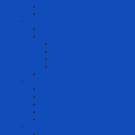
Quần áo chống tia hồ quang điện
Quần áo khác
Quy trình Lockout Tagout
Bộ LOTO kit
Khóa an toàn
Khóa CB điện
Khóa Loto khác
Khóa van
Ổ khóa Loto
Thẻ cảnh báo
Sản phẩm may mặc
Áo blouse
Áo mưa
Quần áo đồng phục
Quần áo thủy sản
Tạp dề
Sản phẩm y tế
Găng tay y tế