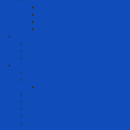
Sơn công nghiệp
Sơn Chịu Nhiệt
Sơn Chống Cháy
Sơn chống thấm
Sơn giảm nhiệt
Công cụ điện - Dụng cụ cầm tay
Máy bắn vít
Máy cưa
Máy khoan
Dịch vụ kỹ thuật
Dịch vụ bảo ôn
Dịch vụ đánh giá rủi ro
Dịch vụ đánh giá rủi ro tia hồ quang
Dịch vụ hiệu chuẩn máy đo khí
Dịch vụ hiệu chuẩn thiết bị đo lường
Dịch vụ huấn luyện
Dịch vụ kiểm tra định kỳ
Dịch vụ nạp khí