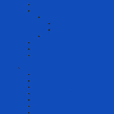
Điểm neo
Hệ Thống Dây Cứu Sinh
Dây cứu sinh cố định
Dây cứu sinh chiều dọc
Dây cứu sinh phương ngang
Dây cứu sinh tạm thời
Hệ thống rào chắn
Thiết bị cứu hộ – cứu nạn – thoát hiểm
Thiết bị làm việc trong không gian hạn
chế
Găng tay bảo hộ
Găng tay cách điện
Găng tay chịu nhiệt
Găng Tay Chống Cắt
Găng tay chống hóa chất
Găng tay đa dụng
Găng tay dùng một lần
Găng tay thực phẩm