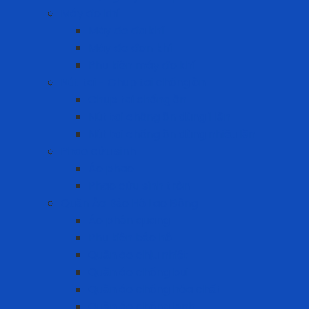
Máy đo khí
Máy đo đa khí
Máy đo đơn khí
Phụ kiện máy đo khí
Nút tai - Chụp tai chống ồn
Chụp tai chống ồn
Nút tai chống ồn dùng 1 lần
Nút tai chống ồn dùng nhiều lần
Phao cứu sinh
Áo phao
Phao cứu sinh tròn
Quần Áo Bảo Hộ Lao Động
Áo phản quang
Phụ kiện bảo hộ
Quần áo chịu nhiệt
Quần áo chống bụi
Quần áo chống hóa chất
Quần áo chống lạnh