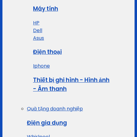
Máy tính
HP
Dell
Asus
Điện thoại
Iphone
Thiết bị ghi hình - Hình ảnh
- Âm thanh
Quà tặng doanh nghiệp
Điện gia dụng
Whirlpool