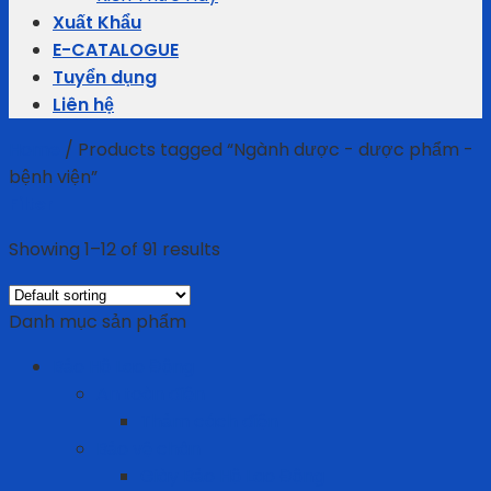
Xuất Khẩu
E-CATALOGUE
Tuyển dụng
Liên hệ
Home
/
Products tagged “Ngành dược - dược phẩm -
bệnh viện”
Filter
Showing 1–12 of 91 results
Danh mục sản phẩm
Bảo Hộ Lao Động
An toàn điện
Thảm cách điện
Bảo vệ chân
Giày Bảo Hộ Lao Động