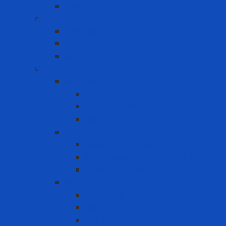
Ủng bảo hộ
Bảo vệ đầu
Dây quai nón
Lồng nón
Nón Bảo Hộ
Bảo vệ hô hấp
Bình khí trợ thở SCBA
Bình khí SCBA
Khung đai SCBA
Mặt nạ SCBA
Khẩu Trang
Khẩu trang chống bụi
khẩu trang chống hơi hóa chất
Khẩu trang tiêu chuẩn N95
Mặt nạ - Phin lọc
Mặt nạ nguyên mặt
Mặt nạ nửa mặt
Nắp giữ tấm lọc