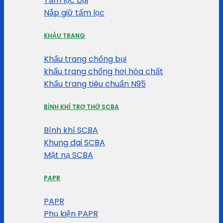
Tấm lọc bụi
Nắp giữ tấm lọc
KHẨU TRANG
Khẩu trang chống bụi
khẩu trang chống hơi hóa chất
Khẩu trang tiêu chuẩn N95
BÌNH KHÍ TRỢ THỞ SCBA
Bình khí SCBA
Khung đai SCBA
Mặt nạ SCBA
PAPR
PAPR
Phụ kiện PAPR