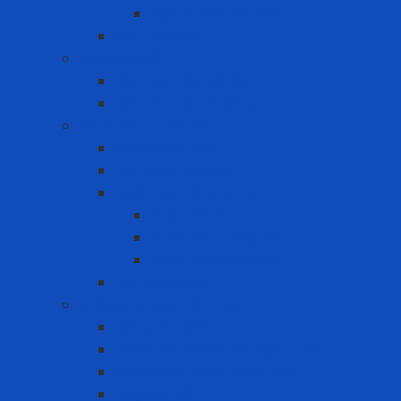
Mặt nạ hàn đội đầu
Mũ trùm đầu
Bồn rửa mắt
Bồn rửa mắt cố định
Bồn rửa mắt di dộng
Cảnh báo - Chỉ dẫn
Bảng cảnh báo
Cọc phản quang
Cuộn rào công trình
Cuộn rào in chữ
Cuộn rào trắng đỏ
Cuộn rào vàng đen
Gờ chống sốc
Chống rơi ngã trên cao
Cổng an toàn
Cuộn cáp chống rơi ngã tự rút
Dây đai an toàn toàn thân
Dây kết nối