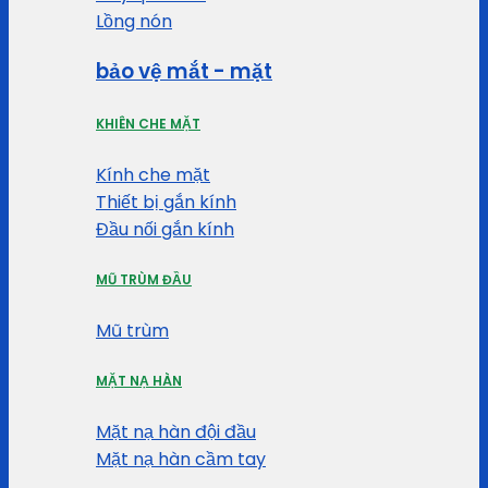
Lồng nón
bảo vệ mắt - mặt
KHIÊN CHE MẶT
Kính che mặt
Thiết bị gắn kính
Đầu nối gắn kính
MŨ TRÙM ĐẦU
Mũ trùm
MẶT NẠ HÀN
Mặt nạ hàn đội đầu
Mặt nạ hàn cầm tay