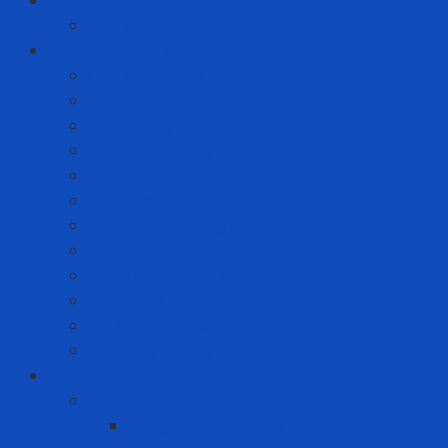
Thiết bị đo
Máy đo độ ồn
Thiết Bị Phòng Sạch
Con lăn phòng sạch
Găng tay phòng sạch
Ghế chống tĩnh điện
Giày dép phòng sạch
Giấy và sổ tay phòng sạch
Khẩu trang phòng sạch
Tăm bông phòng sạch
Thảm chống tĩnh điện
Trùm tóc phòng sạch
Túi chống tĩnh điện
Vải lau phòng sạch
Vòng tay chống tĩnh điện
Vật tư hỗ trợ công nghiệp
Băng Keo Công Nghiệp
Băng keo cách điện