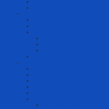
Bồn rửa mắt cố định
Bồn rửa mắt di dộng
Cảnh báo - Chỉ dẫn
Bảng cảnh báo
Cọc phản quang
Cuộn rào công trình
Cuộn rào in chữ
Cuộn rào trắng đỏ
Cuộn rào vàng đen
Gờ chống sốc
Chống rơi ngã trên cao
Cổng an toàn
Cuộn cáp chống rơi ngã tự rút
Dây đai an toàn toàn thân
Dây kết nối
Điểm neo
Hệ Thống Dây Cứu Sinh
Dây cứu sinh cố định