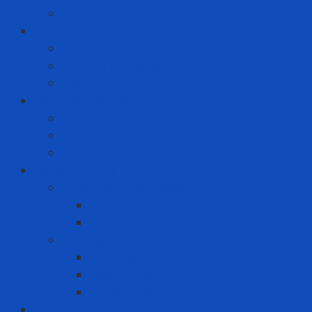
PPF Ô Tô 3M
Giải pháp phòng dịch
Khẩu trang N95
Quần áo phòng dịch
Test nhanh Covid
Giải Pháp Văn Phòng
Laptop
Mini PC
PC
Hàng tiêu dùng
Chăm sóc răng miệng
Bàn chải đánh răng
Kem đánh răng
Nước giặt - Nước xả vải
Nước giặt
Nước xả vải
Xịt thơm quần áo
ICT