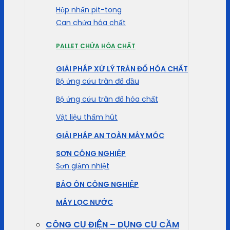
Hộp nhấn pit-tong
Can chứa hóa chất
PALLET CHỨA HÓA CHẤT
GIẢI PHÁP XỬ LÝ TRÀN ĐỔ HÓA CHẤT
Bộ ứng cứu tràn đổ dầu
Bộ ứng cứu tràn đổ hóa chất
Vật liệu thấm hút
GIẢI PHÁP AN TOÀN MÁY MÓC
SƠN CÔNG NGHIỆP
Sơn giảm nhiệt
BẢO ÔN CÔNG NGHIỆP
MÁY LỌC NƯỚC
CÔNG CỤ ĐIỆN – DỤNG CỤ CẦM