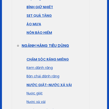
BÌNH GIỮ NHIỆT
SET QUÀ TẶNG
ÁO MƯA
NÓN BẢO HIỂM
NGÀNH HÀNG TIÊU DÙNG
CHĂM SÓC RĂNG MIỆNG
Kem đánh răng
Bàn chải đánh răng
NƯỚC GIẶT-NƯỚC XẢ VẢI
Nước giặt
Nước xả vải