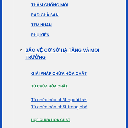
THẢM CHỐNG MỎI
PAD CHÀ SÀN
TEM NHÃN
PHỤ KIỆN
BẢO VỆ CƠ SỞ HẠ TẦNG VÀ MÔI
TRƯỜNG
GIẢI PHÁP CHỨA HÓA CHẤT
TỦ CHỨA HÓA CHẤT
Tủ chứa hóa chất ngoài trời
Tủ chứa hóa chất trong nhà
HỘP CHỨA HÓA CHẤT