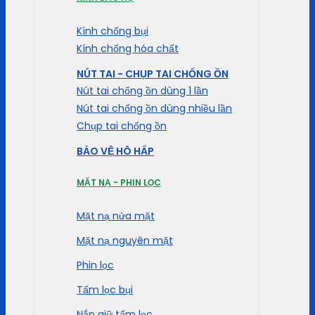
Kính chống bụi
Kính chống hóa chất
NÚT TAI - CHỤP TAI CHỐNG ỒN
Nút tai chống ồn dùng 1 lần
Nút tai chống ồn dùng nhiều lần
Chụp tai chống ồn
BẢO VỆ HÔ HẤP
MẶT NẠ - PHIN LỌC
Mặt nạ nửa mặt
Mặt nạ nguyên mặt
Phin lọc
Tấm lọc bụi
Nắp giữ tấm lọc