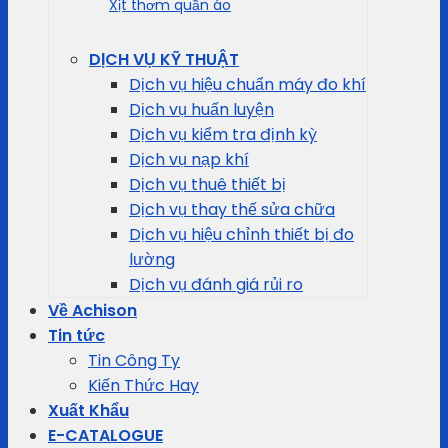
Xịt thơm quần áo
DỊCH VỤ KỸ THUẬT
Dịch vụ hiệu chuẩn máy đo khí
Dịch vụ huấn luyện
Dịch vụ kiểm tra định kỳ
Dịch vụ nạp khí
Dịch vụ thuê thiết bị
Dịch vụ thay thế sửa chữa
Dịch vụ hiệu chỉnh thiết bị đo
lường
Dịch vụ đánh giá rủi ro
Về Achison
Tin tức
Tin Công Ty
Kiến Thức Hay
Xuất Khẩu
E-CATALOGUE