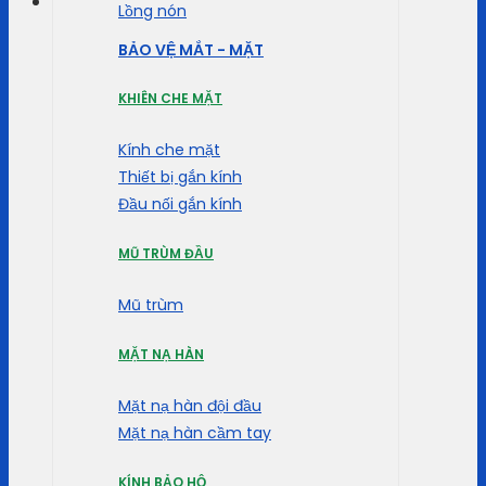
Lồng nón
BẢO VỆ MẮT - MẶT
KHIÊN CHE MẶT
Kính che mặt
Thiết bị gắn kính
Đầu nối gắn kính
MŨ TRÙM ĐẦU
Mũ trùm
MẶT NẠ HÀN
Mặt nạ hàn đội đầu
Mặt nạ hàn cầm tay
KÍNH BẢO HỘ