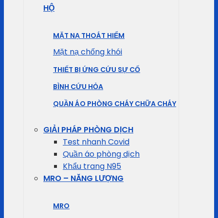
HỘ
MẶT NẠ THOÁT HIỂM
Mặt nạ chống khói
THIẾT BỊ ỨNG CỨU SỰ CỐ
BÌNH CỨU HỎA
QUẦN ÁO PHÒNG CHÁY CHỮA CHÁY
GIẢI PHÁP PHÒNG DỊCH
Test nhanh Covid
Quần áo phòng dịch
Khẩu trang N95
MRO – NĂNG LƯỢNG
MRO