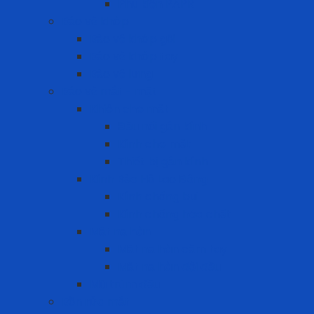
Phụ kiện PAPR
Bảo vệ khớp
Bảo vệ khớp gối
Bảo vệ khớp tay
Bảo vệ lưng
Bảo vệ mắt - mặt
Khiên che mặt
Đầu nối gắn kính
Kính che mặt
Thiết bị gắn kính
Kính Bảo Hộ Lao Động
Kính chống bụi
Kính chống hóa chất
Mặt nạ hàn
Mặt nạ hàn cầm tay
Mặt nạ hàn đội đầu
Mũ trùm đầu
Bồn rửa mắt