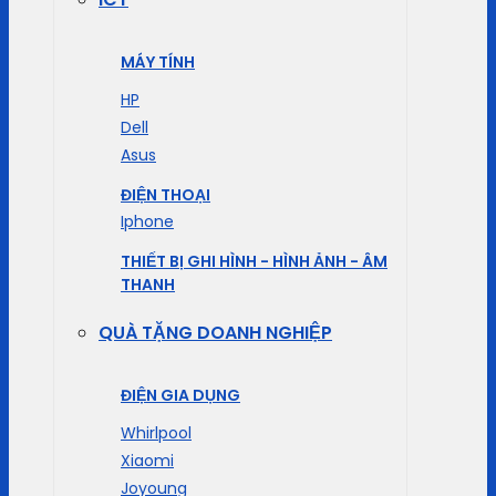
MÁY TÍNH
HP
Dell
Asus
ĐIỆN THOẠI
Iphone
THIẾT BỊ GHI HÌNH - HÌNH ẢNH - ÂM
THANH
QUÀ TẶNG DOANH NGHIỆP
ĐIỆN GIA DỤNG
Whirlpool
Xiaomi
Joyoung