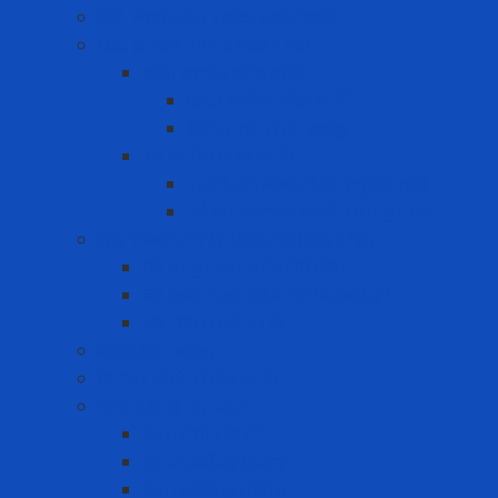
Giải Pháp An Toàn Máy Móc
Giải pháp chứa hóa chất
Hộp chứa hóa chất
Can chứa hóa chất
Hộp nhấn pit-tong
Tủ chứa hóa chất
Tủ chứa hóa chất ngoài trời
Tủ chứa hóa chất trong nhà
Giải pháp xử lý tràn đổ hóa chất
Bộ ứng cứu tràn đổ dầu
Bộ ứng cứu tràn đổ hóa chất
Vật liệu thấm hút
Máy lọc nước
Pallet chứa hóa chất
Sơn công nghiệp
Sơn Chịu Nhiệt
Sơn Chống Cháy
Sơn chống thấm