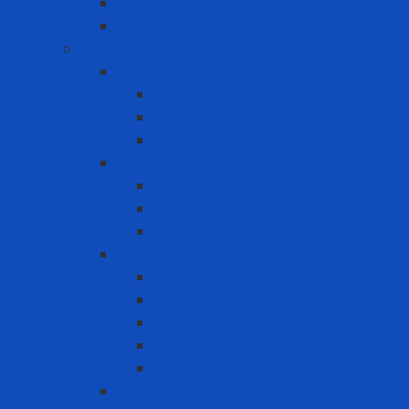
Lồng nón
Nón Bảo Hộ
Bảo vệ hô hấp
Bình khí trợ thở SCBA
Bình khí SCBA
Khung đai SCBA
Mặt nạ SCBA
Khẩu Trang
Khẩu trang chống bụi
khẩu trang chống hơi hóa chất
Khẩu trang tiêu chuẩn N95
Mặt nạ - Phin lọc
Mặt nạ nguyên mặt
Mặt nạ nửa mặt
Nắp giữ tấm lọc
Phin lọc
Tấm lọc bụi
PAPR