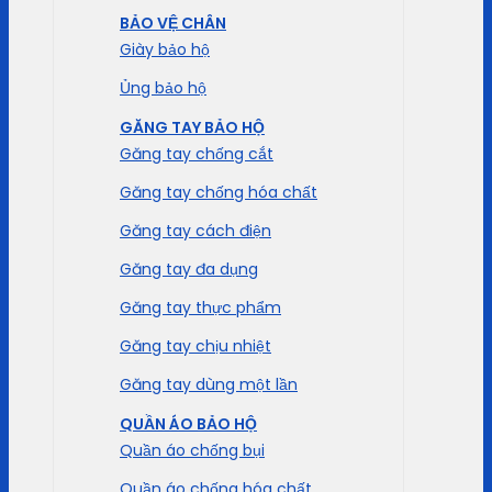
BẢO VỆ CHÂN
Giày bảo hộ
Ủng bảo hộ
GĂNG TAY BẢO HỘ
Găng tay chống cắt
Găng tay chống hóa chất
Găng tay cách điện
Găng tay đa dụng
Găng tay thực phẩm
Găng tay chịu nhiệt
Găng tay dùng một lần
QUẦN ÁO BẢO HỘ
Quần áo chống bụi
Quần áo chống hóa chất