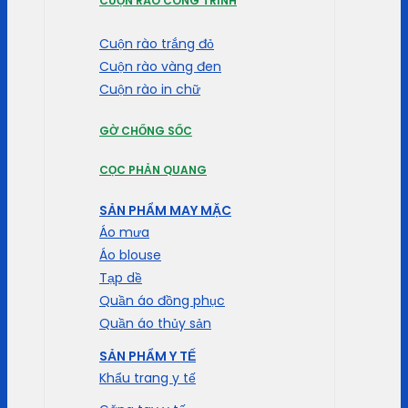
CUỘN RÀO CÔNG TRÌNH
Cuộn rào trắng đỏ
Cuộn rào vàng đen
Cuộn rào in chữ
GỜ CHỐNG SỐC
CỌC PHẢN QUANG
SẢN PHẨM MAY MẶC
Áo mưa
Áo blouse
Tạp dề
Quần áo đồng phục
Quần áo thủy sản
SẢN PHẨM Y TẾ
Khẩu trang y tế