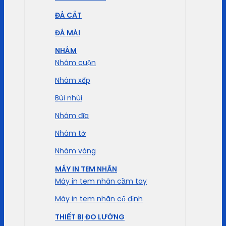
ĐÁ CẮT
ĐÁ MÀI
NHÁM
Nhám cuộn
Nhám xốp
Bùi nhùi
Nhám đĩa
Nhám tờ
Nhám vòng
MÁY IN TEM NHÃN
Máy in tem nhãn cầm tay
Máy in tem nhãn cố định
THIẾT BỊ ĐO LƯỜNG