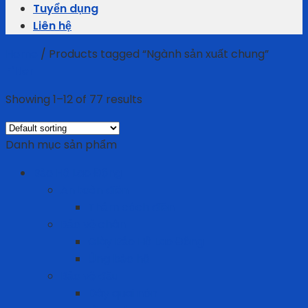
Tuyển dụng
Liên hệ
Home
/
Products tagged “Ngành sản xuất chung”
Filter
Showing 1–12 of 77 results
Danh mục sản phẩm
Bảo Hộ Lao Động
An toàn điện
Thảm cách điện
Bảo vệ chân
Giày Bảo Hộ Lao Động
Ủng bảo hộ
Bảo vệ đầu
Dây quai nón