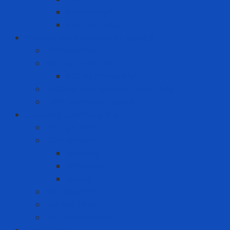
Viên nén gỗ
Viên nén trấu
Phòng cháy chữa cháy - cứu hộ
Bình cứu hỏa
Mặt nạ thoát hiểm
Mặt nạ chống khói
Quần áo phòng cháy chữa cháy
Thiết bị ứng cứu sự cố
Quà tặng doanh nghiệp
Bình giữ nhiệt
Điện gia dụng
Joyoung
Whirlpool
Xiaomi
Nón bảo hiểm
Set quà tặng
Văn phòng phẩm