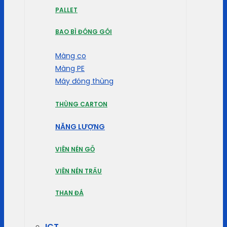
PALLET
BAO BÌ ĐÓNG GÓI
Màng co
Màng PE
Máy đóng thùng
THÙNG CARTON
NĂNG LƯỢNG
VIÊN NÉN GỖ
VIÊN NÉN TRẤU
THAN ĐÁ
ICT