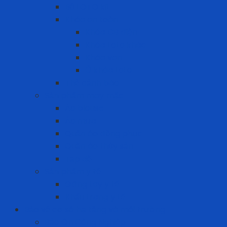
Bộ LOTO kit
Khóa an toàn
Khóa CB điện
Khóa Loto khác
Khóa van
Ổ khóa Loto
Thẻ cảnh báo
Sản phẩm may mặc
Áo blouse
Áo mưa
Quần áo đồng phục
Quần áo thủy sản
Tạp dề
Sản phẩm y tế
Găng tay y tế
Khẩu trang y tế
Bảo vệ cơ sở hạ tầng và môi trường
Bảo Ôn Công Nghiệp