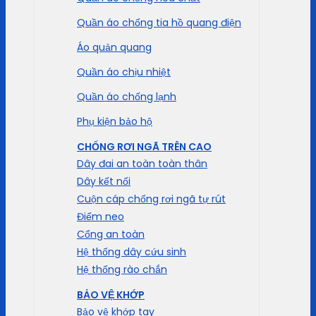
Quần áo chống tia hồ quang điện
Áo quản quang
Quần áo chịu nhiệt
Quần áo chống lạnh
Phụ kiện bảo hộ
CHỐNG RƠI NGÃ TRÊN CAO
Dây đai an toàn toàn thân
Dây kết nối
Cuộn cáp chống rơi ngã tự rút
Điểm neo
Cổng an toàn
Hệ thống dây cứu sinh
Hệ thống rào chắn
BẢO VỆ KHỚP
Bảo vệ khớp tay