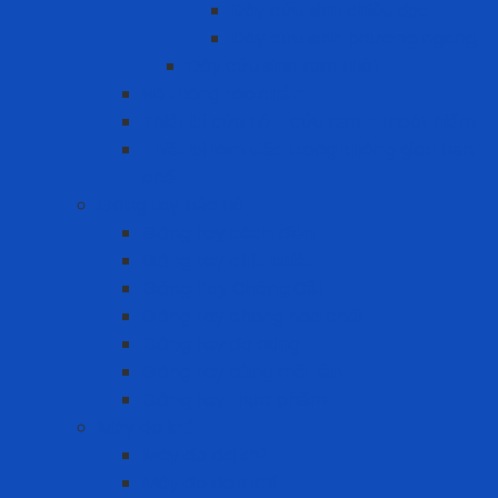
Dây cứu sinh chiều dọc
Dây cứu sinh phương ngang
Dây cứu sinh tạm thời
Hệ thống rào chắn
Thiết bị cứu hộ – cứu nạn – thoát hiểm
Thiết bị làm việc trong không gian hạn
chế
Găng tay bảo hộ
Găng tay cách điện
Găng tay chịu nhiệt
Găng Tay Chống Cắt
Găng tay chống hóa chất
Găng tay đa dụng
Găng tay dùng một lần
Găng tay thực phẩm
Máy đo khí
Máy đo đa khí
Máy đo đơn khí