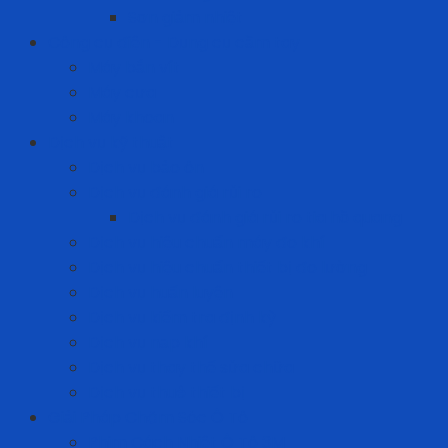
Sơn giảm nhiệt
Công cụ điện - Dụng cụ cầm tay
Máy bắn vít
Máy cưa
Máy khoan
Dịch vụ kỹ thuật
Dịch vụ bảo ôn
Dịch vụ đánh giá rủi ro
Dịch vụ đánh giá rủi ro tia hồ quang
Dịch vụ hiệu chuẩn máy đo khí
Dịch vụ hiệu chuẩn thiết bị đo lường
Dịch vụ huấn luyện
Dịch vụ kiểm tra định kỳ
Dịch vụ nạp khí
Dịch vụ thay thế sửa chữa
Dịch vụ thuê thiết bị
Giải Pháp Chăm Sóc Ô Tô
Phim Cách Nhiệt Ô Tô 3M