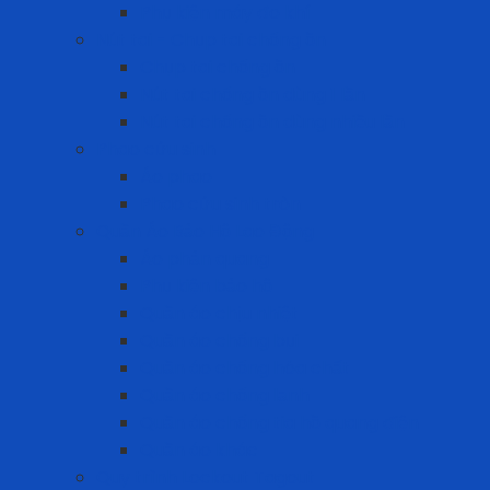
Phụ kiện máy đo khí
Nút tai - Chụp tai chống ồn
Chụp tai chống ồn
Nút tai chống ồn dùng 1 lần
Nút tai chống ồn dùng nhiều lần
Phao cứu sinh
Áo phao
Phao cứu sinh tròn
Quần Áo Bảo Hộ Lao Động
Áo phản quang
Phụ kiện bảo hộ
Quần áo chịu nhiệt
Quần áo chống bụi
Quần áo chống hóa chất
Quần áo chống lạnh
Quần áo chống tia hồ quang điện
Quần áo khác
Quy trình Lockout Tagout