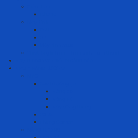
Điện thoại
Iphone
Máy tính
Dell
HP
Máy tính Asus
Thiết bị ghi hình - hình ảnh - âm thanh
Máy in nhãn và thiết bị cảnh báo
MRO - NĂNG LƯỢNG
MRO
Bao bì đóng gói
Màng co
Màng FE
Máy đóng thùng
Pallet
Thùng Carton
NĂNG LƯỢNG
Than đá