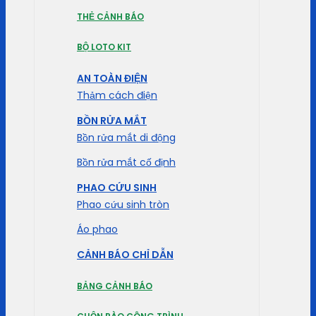
THẺ CẢNH BÁO
BỘ LOTO KIT
AN TOÀN ĐIỆN
Thảm cách điện
BỒN RỬA MẮT
Bồn rửa mắt di động
Bồn rửa mắt cố định
PHAO CỨU SINH
Phao cứu sinh tròn
Áo phao
CẢNH BÁO CHỈ DẪN
BẢNG CẢNH BÁO