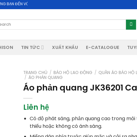
N VỚI WEBSITE CHÍNH THỨC CỦA CÔNG TY CỔ PHẦN ACHISON
arch
:
HISON
TIN TỨC
XUẤT KHẨU
E-CATALOGUE
TUY
TRANG CHỦ
/
BẢO HỘ LAO ĐỘNG
/
QUẦN ÁO BẢO HỘ
/
ÁO PHẢN QUANG
Áo phản quang JK36201 C
Liên hệ
Có độ phát sáng, phản quang cao trong môi
thiếu hoặc không có ánh sáng.
Miếng dán phía trước giúp mặc và cởi ra nh