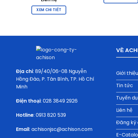
XEM CHI TIẾT
VỀ ACH
Địa chỉ
: 89/40/06-08 Nguyễn
Giới thiệ
Hồng Đào, P. Tân Bình, TP. Hồ Chí
Tin tức
Minh
Tuyển d
Điện thoại
:
028 3849 2926
Liên hệ
Hotline
:
0913 820 539
Đăng ký đ
Email
:
achisonjsc@achison.com
E-Catal