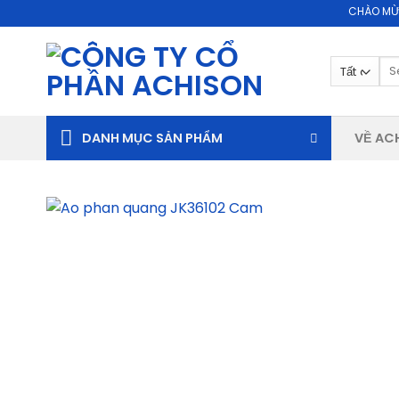
Skip
CHÀO MỪNG BẠN ĐẾ
to
content
Se
for
DANH MỤC SẢN PHẨM
VỀ AC