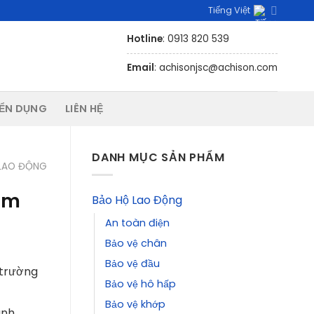
Tiếng Việt
Hotline
: 0913 820 539
Email
: achisonjsc@achison.com
ỂN DỤNG
LIÊN HỆ
DANH MỤC SẢN PHẨM
 LAO ĐỘNG
am
Bảo Hộ Lao Động
An toàn điện
Bảo vệ chân
Bảo vệ đầu
 trường
Bảo vệ hô hấp
Bảo vệ khớp
anh