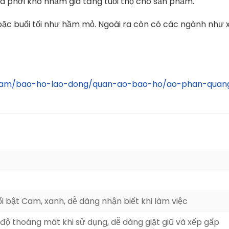
à phơi khô nhằm gia tăng tuổi thọ cho sản phẩm.
ặc buổi tối như hầm mỏ. Ngoài ra còn có các ngành như 
pham/bao-ho-lao-dong/quan-ao-bao-ho/ao-phan-quan
i bật Cam, xanh, dễ dàng nhận biết khi làm việc
o độ thoáng mát khi sử dụng, dễ dàng giặt giũ và xếp gấp