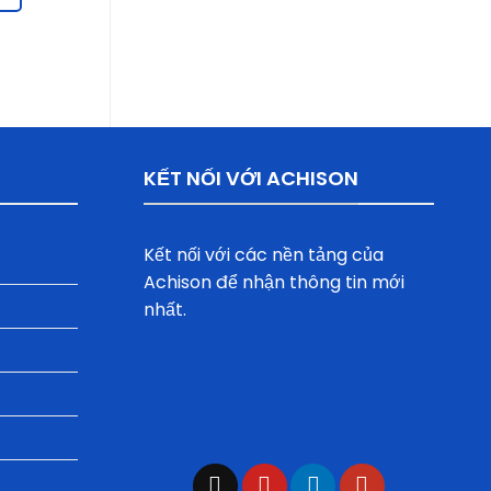
XEM CHI TIẾT
XEM CHI 
KẾT NỐI VỚI ACHISON
Kết nối với các nền tảng của
Achison để nhận thông tin mới
nhất.