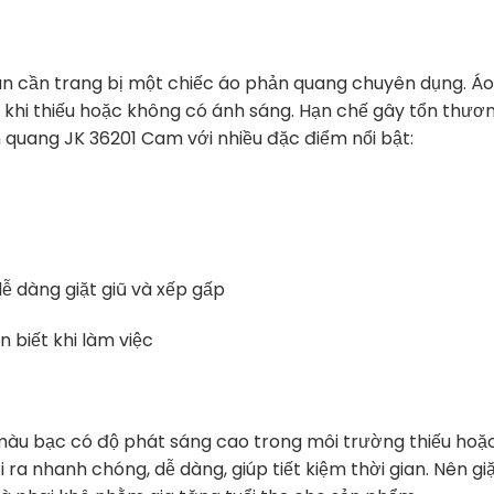
hân cần trang bị một chiếc áo phản quang chuyên dụng. Á
 khi thiếu hoặc không có ánh sáng. Hạn chế gây tổn thươ
 quang
JK 36201 Cam với nhiều đặc điểm nổi bật:
dễ dàng giặt giũ và xếp gấp
 biết khi làm việc
àu bạc có độ phát sáng cao trong môi trường thiếu hoặ
ra nhanh chóng, dễ dàng, giúp tiết kiệm thời gian. Nên gi