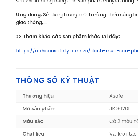
sau khi sử dụng bằng các sản phẩm chuyên dụng v
Ứng dụng:
Sử dụng trong môi trường thiếu sáng ho
giao thông,….
>> Tham khảo các sản phẩm khác tại đây:
https://achisonsafety.com.vn/danh-muc-san-
THÔNG SỐ KỸ THUẬT
Thương hiệu
Asafe
Mã sản phẩm
JK 36201
Màu sắc
Có 2 màu nổ
Chất liệu
Vải lưới, tạ