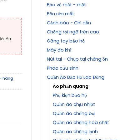
Bảo vệ mắt - mặt
Bồn rửa mắt
Cảnh báo - Chỉ dẫn
Chống rơi ngã trên cao
đã lâu
Găng tay bảo hộ
Máy đo khí
Nút tai - Chụp tai chống ồn
Phao cứu sinh
Quần Áo Bảo Hộ Lao Động
 - hàng
Áo phản quang
Phụ kiện bảo hộ
Quần áo chịu nhiệt
Quần áo chống bụi
Quần áo chống hóa chất
Quần áo chống lạnh