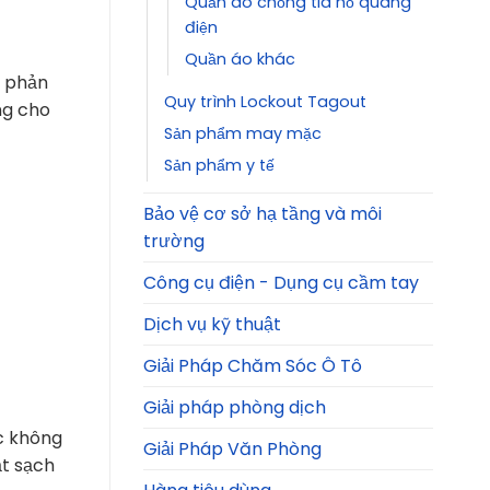
Quần áo chống tia hồ quang
điện
Quần áo khác
o phản
Quy trình Lockout Tagout
ng cho
Sản phẩm may mặc
Sản phẩm y tế
Bảo vệ cơ sở hạ tầng và môi
trường
Công cụ điện - Dụng cụ cầm tay
Dịch vụ kỹ thuật
Giải Pháp Chăm Sóc Ô Tô
Giải pháp phòng dịch
c không
Giải Pháp Văn Phòng
ặt sạch