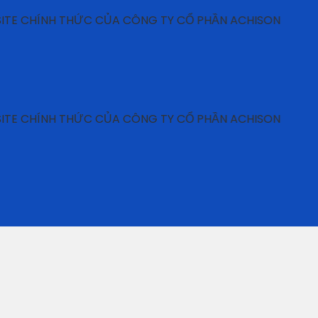
NH THỨC CỦA CÔNG TY CỔ PHẦN ACHISON
NH THỨC CỦA CÔNG TY CỔ PHẦN ACHISON