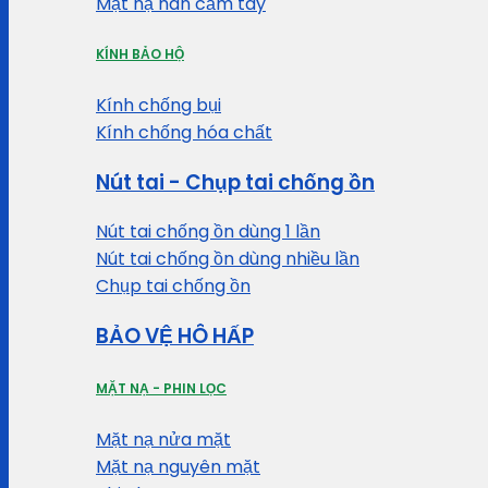
Mặt nạ hàn cầm tay
KÍNH BẢO HỘ
Kính chống bụi
Kính chống hóa chất
Nút tai - Chụp tai chống ồn
Nút tai chống ồn dùng 1 lần
Nút tai chống ồn dùng nhiều lần
Chụp tai chống ồn
BẢO VỆ HÔ HẤP
MẶT NẠ - PHIN LỌC
Mặt nạ nửa mặt
Mặt nạ nguyên mặt