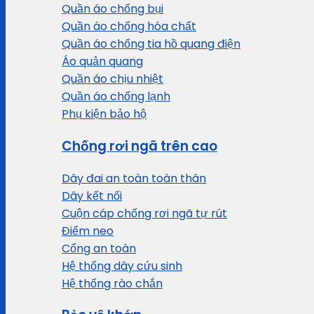
Quần áo chống bụi
Quần áo chống hóa chất
Quần áo chống tia hồ quang điện
Áo quản quang
Quần áo chịu nhiệt
Quần áo chống lạnh
Phụ kiện bảo hộ
Chống rơi ngã trên cao
Dây đai an toàn toàn thân
Dây kết nối
Cuộn cáp chống rơi ngã tự rút
Điểm neo
Cổng an toàn
Hệ thống dây cứu sinh
Hệ thống rào chắn