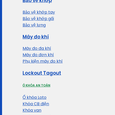
Bảo vệ khớp
Bảo vệ khớp tay
Bảo vệ khớp gối
Bảo vệ lưng
Máy đo khí
Máy đo đa khí
Máy đo đơn khí
Phụ kiện máy đo khí
Lockout Tagout
Ổ KHÓA AN TOÀN
Ổ khóa Loto
Khóa CB điện
Khóa van