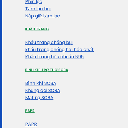
Phin lọc
Tấm lọc bụi
Nắp giữ tấm lọc
KHẨU TRANG
Khẩu trang chống bụi
khẩu trang chống hơi hóa chất
Khẩu trang tiêu chuẩn N95
BÌNH KHÍ TRỢ THỞ SCBA
Bình khí SCBA
Khung đai SCBA
Mặt nạ SCBA
PAPR
PAPR