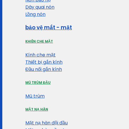
Dây quai nón
Lồng nón
bảo vệ mắt - mặt
KHIÊN CHE MẶT
Kính che mặt
Thiết bị gắn kính
Đầu nối gắn kính
MŨ TRÙM ĐẦU
Mũ trùm
MẶT NẠ HÀN
Mặt nạ hàn đội đầu