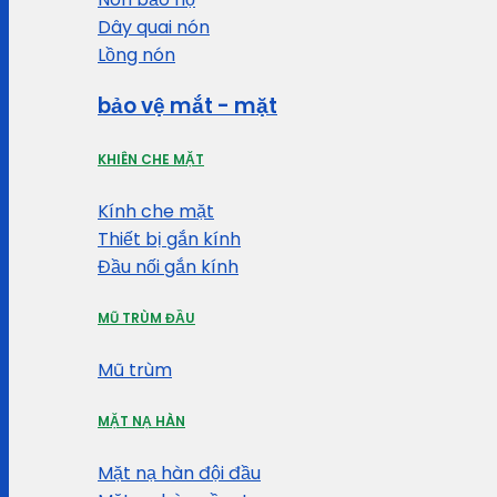
Dây quai nón
Lồng nón
bảo vệ mắt - mặt
KHIÊN CHE MẶT
Kính che mặt
Thiết bị gắn kính
Đầu nối gắn kính
MŨ TRÙM ĐẦU
Mũ trùm
MẶT NẠ HÀN
Mặt nạ hàn đội đầu