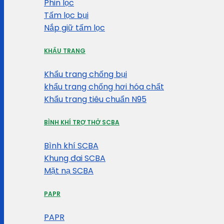
Phin lọc
Tấm lọc bụi
Nắp giữ tấm lọc
KHẨU TRANG
Khẩu trang chống bụi
khẩu trang chống hơi hóa chất
Khẩu trang tiêu chuẩn N95
BÌNH KHÍ TRỢ THỞ SCBA
Bình khí SCBA
Khung đai SCBA
Mặt nạ SCBA
PAPR
PAPR