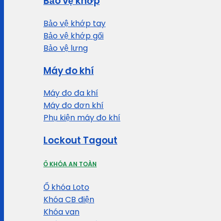
Bảo vệ khớp
Bảo vệ khớp tay
Bảo vệ khớp gối
Bảo vệ lưng
Máy đo khí
Máy đo đa khí
Máy đo đơn khí
Phụ kiện máy đo khí
Lockout Tagout
Ổ KHÓA AN TOÀN
Ổ khóa Loto
Khóa CB điện
Khóa van