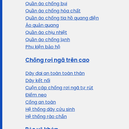
Quần áo chống bụi
Quần áo chống hóa chất
Quần áo chống tia hồ quang điện
Áo quản quang
Quần áo chịu nhiệt
Quần áo chống lạnh
Phụ kiện bảo hộ
Chống rơi ngã trên cao
Dây đai an toàn toàn thân
Dây kết nối
Cuộn cáp chống rơi ngã tự rút
Điểm neo
Cổng an toàn
Hệ thống dây cứu sinh
Hệ thống rào chắn