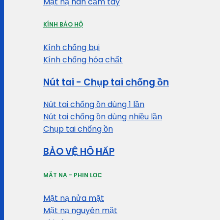
Mặt nạ hàn cầm tay
KÍNH BẢO HỘ
Kính chống bụi
Kính chống hóa chất
Nút tai - Chụp tai chống ồn
Nút tai chống ồn dùng 1 lần
Nút tai chống ồn dùng nhiều lần
Chụp tai chống ồn
BẢO VỆ HÔ HẤP
MẶT NẠ - PHIN LỌC
Mặt nạ nửa mặt
Mặt nạ nguyên mặt