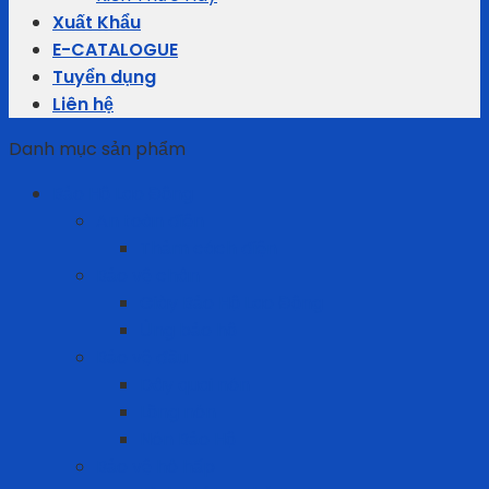
Xuất Khẩu
E-CATALOGUE
Tuyển dụng
Liên hệ
Danh mục sản phẩm
Bảo Hộ Lao Động
An toàn điện
Thảm cách điện
Bảo vệ chân
Giày Bảo Hộ Lao Động
Ủng bảo hộ
Bảo vệ đầu
Dây quai nón
Lồng nón
Nón Bảo Hộ
Bảo vệ hô hấp