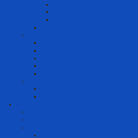
Khóa Loto khác
Khóa van
Ổ khóa Loto
Thẻ cảnh báo
Sản phẩm may mặc
Áo blouse
Áo mưa
Quần áo đồng phục
Quần áo thủy sản
Tạp dề
Sản phẩm y tế
Găng tay y tế
Khẩu trang y tế
Bảo vệ cơ sở hạ tầng và môi trường
Bảo Ôn Công Nghiệp
Giải Pháp An Toàn Máy Móc
Giải pháp chứa hóa chất
Hộp chứa hóa chất