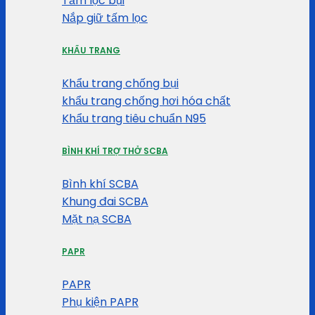
Tấm lọc bụi
Nắp giữ tấm lọc
KHẨU TRANG
Khẩu trang chống bụi
khẩu trang chống hơi hóa chất
Khẩu trang tiêu chuẩn N95
BÌNH KHÍ TRỢ THỞ SCBA
Bình khí SCBA
Khung đai SCBA
Mặt nạ SCBA
PAPR
PAPR
Phụ kiện PAPR