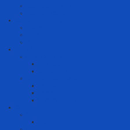
Quần áo phòng dịch
Test nhanh Covid
Giải Pháp Văn Phòng
Laptop
Mini PC
PC
Hàng tiêu dùng
Chăm sóc răng miệng
Bàn chải đánh răng
Kem đánh răng
Nước giặt - Nước xả vải
Nước giặt
Nước xả vải
Xịt thơm quần áo
ICT
Điện thoại
Iphone
Máy tính