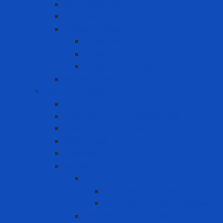
Bảng cảnh báo
Cọc phản quang
Cuộn rào công trình
Cuộn rào in chữ
Cuộn rào trắng đỏ
Cuộn rào vàng đen
Gờ chống sốc
Chống rơi ngã trên cao
Cổng an toàn
Cuộn cáp chống rơi ngã tự rút
Dây đai an toàn toàn thân
Dây kết nối
Điểm neo
Hệ Thống Dây Cứu Sinh
Dây cứu sinh cố định
Dây cứu sinh chiều dọc
Dây cứu sinh phương ngang
Dây cứu sinh tạm thời