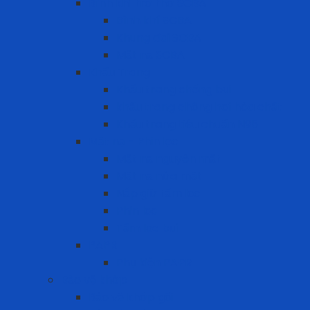
Bình khí trợ thở SCBA
Bình khí SCBA
Khung đai SCBA
Mặt nạ SCBA
Khẩu Trang
Khẩu trang chống bụi
khẩu trang chống hơi hóa chất
Khẩu trang tiêu chuẩn N95
Mặt nạ - Phin lọc
Mặt nạ nguyên mặt
Mặt nạ nửa mặt
Nắp giữ tấm lọc
Phin lọc
Tấm lọc bụi
PAPR
Phụ kiện PAPR
Bảo vệ khớp
Bảo vệ khớp gối