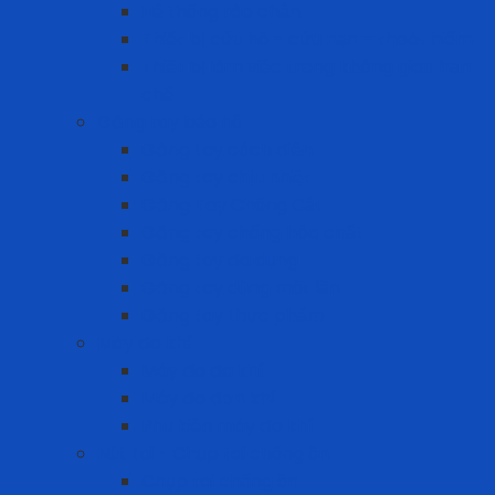
Hệ thống rào chắn
Thiết bị cứu hộ – cứu nạn – thoát hiểm
Thiết bị làm việc trong không gian hạn
chế
Găng tay bảo hộ
Găng tay cách điện
Găng tay chịu nhiệt
Găng Tay Chống Cắt
Găng tay chống hóa chất
Găng tay đa dụng
Găng tay dùng một lần
Găng tay thực phẩm
Máy đo khí
Máy đo đa khí
Máy đo đơn khí
Phụ kiện máy đo khí
Nút tai - Chụp tai chống ồn
Chụp tai chống ồn