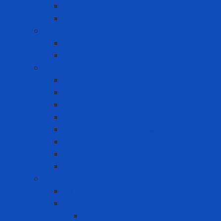
Nút tai chống ồn dùng 1 lần
Nút tai chống ồn dùng nhiều lần
Phao cứu sinh
Áo phao
Phao cứu sinh tròn
Quần Áo Bảo Hộ Lao Động
Áo phản quang
Phụ kiện bảo hộ
Quần áo chịu nhiệt
Quần áo chống bụi
Quần áo chống hóa chất
Quần áo chống lạnh
Quần áo chống tia hồ quang điện
Quần áo khác
Quy trình Lockout Tagout
Bộ LOTO kit
Khóa an toàn
Khóa CB điện