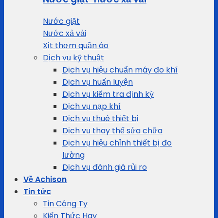
Nước giặt
Nước xả vải
Xịt thơm quần áo
Dịch vụ kỹ thuật
Dịch vụ hiệu chuẩn máy đo khí
Dịch vụ huấn luyện
Dịch vụ kiểm tra định kỳ
Dịch vụ nạp khí
Dịch vụ thuê thiết bị
Dịch vụ thay thế sửa chữa
Dịch vụ hiệu chỉnh thiết bị đo
lường
Dịch vụ đánh giá rủi ro
Về Achison
Tin tức
Tin Công Ty
Kiến Thức Hay