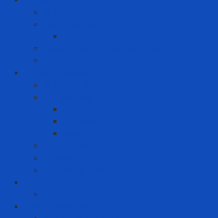
Bình cứu hỏa
Mặt nạ thoát hiểm
Mặt nạ chống khói
Quần áo phòng cháy chữa cháy
Thiết bị ứng cứu sự cố
Quà tặng doanh nghiệp
Bình giữ nhiệt
Điện gia dụng
Joyoung
Whirlpool
Xiaomi
Nón bảo hiểm
Set quà tặng
Văn phòng phẩm
Thiết bị đo
Máy đo độ ồn
Thiết Bị Phòng Sạch