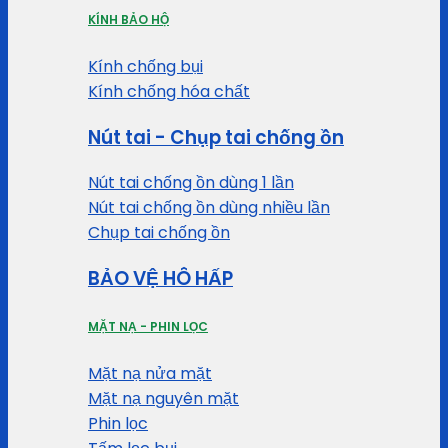
KÍNH BẢO HỘ
Kính chống bụi
Kính chống hóa chất
Nút tai - Chụp tai chống ồn
Nút tai chống ồn dùng 1 lần
Nút tai chống ồn dùng nhiều lần
Chụp tai chống ồn
BẢO VỆ HÔ HẤP
MẶT NẠ - PHIN LỌC
Mặt nạ nửa mặt
Mặt nạ nguyên mặt
Phin lọc