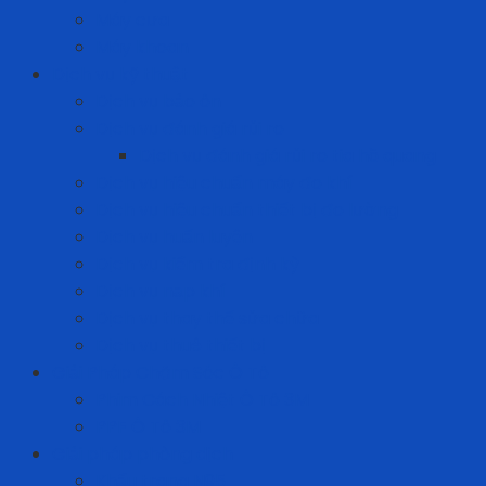
Máy cưa
Máy khoan
Dịch vụ kỹ thuật
Dịch vụ bảo ôn
Dịch vụ đánh giá rủi ro
Dịch vụ đánh giá rủi ro tia hồ quang
Dịch vụ hiệu chuẩn máy đo khí
Dịch vụ hiệu chuẩn thiết bị đo lường
Dịch vụ huấn luyện
Dịch vụ kiểm tra định kỳ
Dịch vụ nạp khí
Dịch vụ thay thế sửa chữa
Dịch vụ thuê thiết bị
Giải Pháp Chăm Sóc Ô Tô
Phim Cách Nhiệt Ô Tô 3M
PPF Ô Tô 3M
Giải pháp phòng dịch
Khẩu trang N95