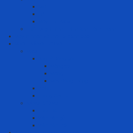
Dell
HP
Máy tính Asus
Thiết bị ghi hình - hình ảnh - âm thanh
Máy in nhãn và thiết bị cảnh báo
MRO - NĂNG LƯỢNG
MRO
Bao bì đóng gói
Màng co
Màng FE
Máy đóng thùng
Pallet
Thùng Carton
NĂNG LƯỢNG
Than đá
Viên nén gỗ
Viên nén trấu
Phòng cháy chữa cháy - cứu hộ