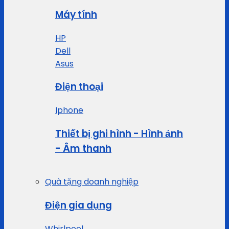
Máy tính
HP
Dell
Asus
Điện thoại
Iphone
Thiết bị ghi hình - Hình ảnh
- Âm thanh
Quà tặng doanh nghiệp
Điện gia dụng
Whirlpool