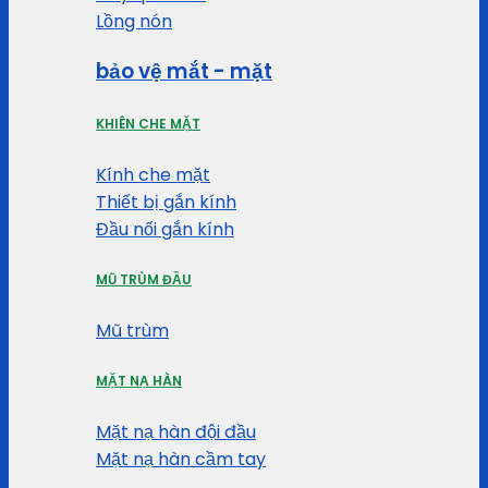
Lồng nón
bảo vệ mắt - mặt
KHIÊN CHE MẶT
Kính che mặt
Thiết bị gắn kính
Đầu nối gắn kính
MŨ TRÙM ĐẦU
Mũ trùm
MẶT NẠ HÀN
Mặt nạ hàn đội đầu
Mặt nạ hàn cầm tay