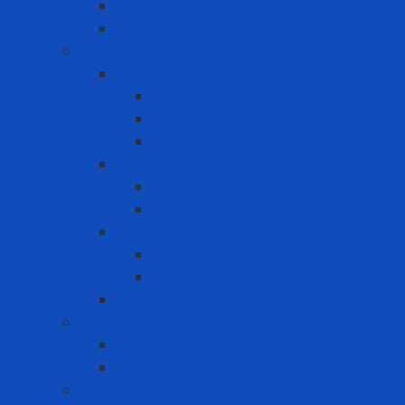
Bảo vệ khớp tay
Bảo vệ lưng
Bảo vệ mắt - mặt
Khiên che mặt
Đầu nối gắn kính
Kính che mặt
Thiết bị gắn kính
Kính Bảo Hộ Lao Động
Kính chống bụi
Kính chống hóa chất
Mặt nạ hàn
Mặt nạ hàn cầm tay
Mặt nạ hàn đội đầu
Mũ trùm đầu
Bồn rửa mắt
Bồn rửa mắt cố định
Bồn rửa mắt di dộng
Cảnh báo - Chỉ dẫn