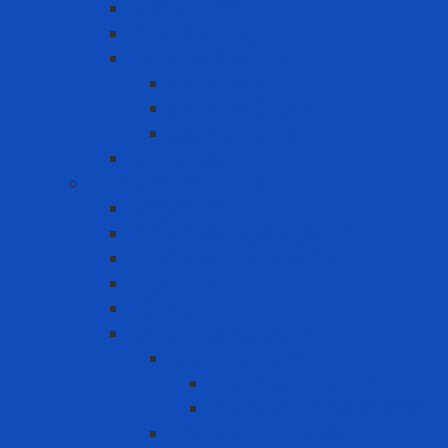
Bảng cảnh báo
Cọc phản quang
Cuộn rào công trình
Cuộn rào in chữ
Cuộn rào trắng đỏ
Cuộn rào vàng đen
Gờ chống sốc
Chống rơi ngã trên cao
Cổng an toàn
Cuộn cáp chống rơi ngã tự rút
Dây đai an toàn toàn thân
Dây kết nối
Điểm neo
Hệ Thống Dây Cứu Sinh
Dây cứu sinh cố định
Dây cứu sinh chiều dọc
Dây cứu sinh phương ngang
Dây cứu sinh tạm thời