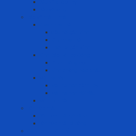
Bảo vệ khớp tay
Bảo vệ lưng
Bảo vệ mắt - mặt
Khiên che mặt
Đầu nối gắn kính
Kính che mặt
Thiết bị gắn kính
Kính Bảo Hộ Lao Động
Kính chống bụi
Kính chống hóa chất
Mặt nạ hàn
Mặt nạ hàn cầm tay
Mặt nạ hàn đội đầu
Mũ trùm đầu
Bồn rửa mắt
Bồn rửa mắt cố định
Bồn rửa mắt di dộng
Cảnh báo - Chỉ dẫn