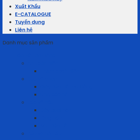
Xuất Khẩu
E-CATALOGUE
Tuyển dụng
Liên hệ
Danh mục sản phẩm
Bảo Hộ Lao Động
An toàn điện
Thảm cách điện
Bảo vệ chân
Giày Bảo Hộ Lao Động
Ủng bảo hộ
Bảo vệ đầu
Dây quai nón
Lồng nón
Nón Bảo Hộ
Bảo vệ hô hấp