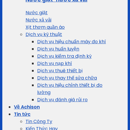
Nước giặt
Nước xả vải
Xịt thơm quần áo
Dịch vụ kỹ thuật
Dịch vụ hiệu chuẩn máy đo khí
Dịch vụ huấn luyện
Dịch vụ kiểm tra định kỳ
Dịch vụ nạp khí
Dịch vụ thuê thiết bị
Dịch vụ thay thế sửa chữa
Dịch vụ hiệu chỉnh thiết bị đo
lường
Dịch vụ đánh giá rủi ro
Về Achison
Tin tức
Tin Công Ty
Kiến Thức Hay