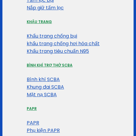
Tấm lọc bụi
Nắp giữ tấm lọc
KHẨU TRANG
Khẩu trang chống bụi
khẩu trang chống hơi hóa chất
Khẩu trang tiêu chuẩn N95
BÌNH KHÍ TRỢ THỞ SCBA
Bình khí SCBA
Khung đai SCBA
Mặt nạ SCBA
PAPR
PAPR
Phụ kiện PAPR