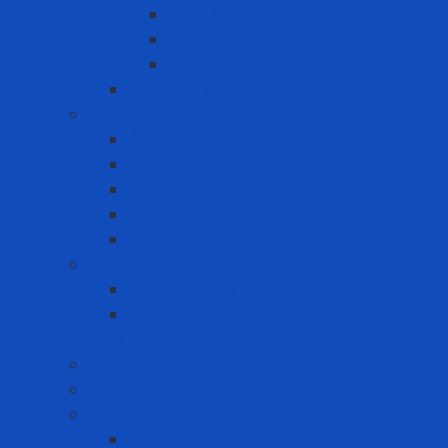
Khóa Loto khác
Khóa van
Ổ khóa Loto
Thẻ cảnh báo
Sản phẩm may mặc
Áo blouse
Áo mưa
Quần áo đồng phục
Quần áo thủy sản
Tạp dề
Sản phẩm y tế
Găng tay y tế
Khẩu trang y tế
Bảo vệ cơ sở hạ tầng và môi trường
Bảo Ôn Công Nghiệp
Giải Pháp An Toàn Máy Móc
Giải pháp chứa hóa chất
Hộp chứa hóa chất