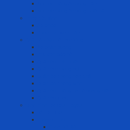
Nút tai chống ồn dùng 1 lần
Nút tai chống ồn dùng nhiều lần
Phao cứu sinh
Áo phao
Phao cứu sinh tròn
Quần Áo Bảo Hộ Lao Động
Áo phản quang
Phụ kiện bảo hộ
Quần áo chịu nhiệt
Quần áo chống bụi
Quần áo chống hóa chất
Quần áo chống lạnh
Quần áo chống tia hồ quang điện
Quần áo khác
Quy trình Lockout Tagout
Bộ LOTO kit
Khóa an toàn
Khóa CB điện