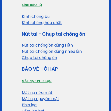
KÍNH BẢO HỘ
Kính chống bụi
Kính chống hóa chất
Nút tai - Chụp tai chống ồn
Nút tai chống ồn dùng 1 lần
Nút tai chống ồn dùng nhiều lần
Chụp tai chống ồn
BẢO VỆ HÔ HẤP
MẶT NẠ - PHIN LỌC
Mặt nạ nửa mặt
Mặt nạ nguyên mặt
Phin lọc