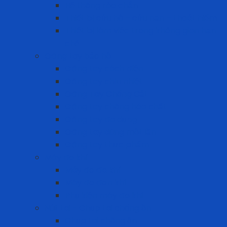
Hệ thống rào chắn
Thiết bị cứu hộ – cứu nạn – thoát hiểm
Thiết bị làm việc trong không gian hạn
chế
Găng tay bảo hộ
Găng tay cách điện
Găng tay chịu nhiệt
Găng Tay Chống Cắt
Găng tay chống hóa chất
Găng tay đa dụng
Găng tay dùng một lần
Găng tay thực phẩm
Máy đo khí
Máy đo đa khí
Máy đo đơn khí
Phụ kiện máy đo khí
Nút tai - Chụp tai chống ồn
Chụp tai chống ồn