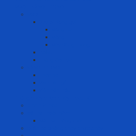
MRO - NĂNG LƯỢNG
MRO
Bao bì đóng gói
Màng co
Màng FE
Máy đóng thùng
Pallet
Thùng Carton
NĂNG LƯỢNG
Than đá
Viên nén gỗ
Viên nén trấu
Phòng cháy chữa cháy - cứu hộ
Bình cứu hỏa
Mặt nạ thoát hiểm
Mặt nạ chống khói
Quần áo phòng cháy chữa cháy
Thiết bị ứng cứu sự cố