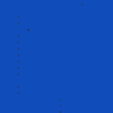
Máy khoan
Dịch vụ kỹ thuật
Dịch vụ bảo ôn
Dịch vụ đánh giá rủi ro
Dịch vụ đánh giá rủi ro tia hồ quang
Dịch vụ hiệu chuẩn máy đo khí
Dịch vụ hiệu chuẩn thiết bị đo lường
Dịch vụ huấn luyện
Dịch vụ kiểm tra định kỳ
Dịch vụ nạp khí
Dịch vụ thay thế sửa chữa
Dịch vụ thuê thiết bị
Giải Pháp Chăm Sóc Ô Tô
Phim Cách Nhiệt Ô Tô 3M
PPF Ô Tô 3M
Khẩu trang N95
Giải pháp phòng dịch
Quần áo phòng dịch
Test nhanh Covid