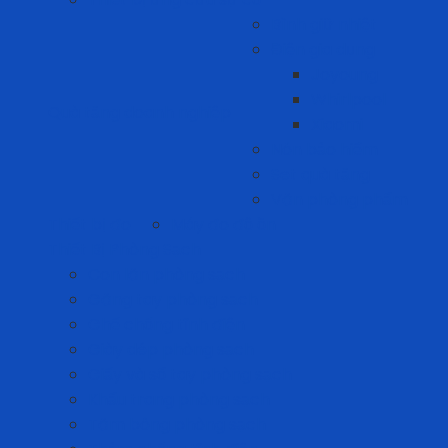
Bình giữ nhiệt
Điện gia dụng
Joyoung
Whirlpool
Quà tặng doanh nghiệp
Xiaomi
Nón bảo hiểm
Set quà tặng
Văn phòng phẩm
Thiết bị đo
Máy đo độ ồn
Thiết Bị Phòng Sạch
Con lăn phòng sạch
Găng tay phòng sạch
Ghế chống tĩnh điện
Giày dép phòng sạch
Giấy và sổ tay phòng sạch
Khẩu trang phòng sạch
Tăm bông phòng sạch