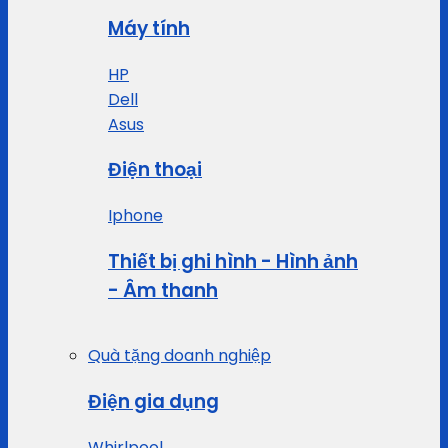
Máy tính
HP
Dell
Asus
Điện thoại
Iphone
Thiết bị ghi hình - Hình ảnh
- Âm thanh
Quà tặng doanh nghiệp
Điện gia dụng
Whirlpool