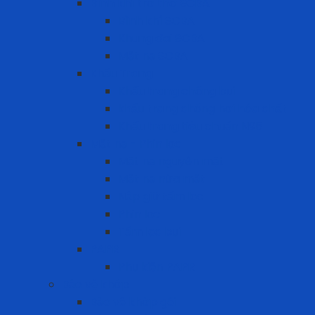
Bình khí trợ thở SCBA
Bình khí SCBA
Khung đai SCBA
Mặt nạ SCBA
Khẩu Trang
Khẩu trang chống bụi
khẩu trang chống hơi hóa chất
Khẩu trang tiêu chuẩn N95
Mặt nạ - Phin lọc
Mặt nạ nguyên mặt
Mặt nạ nửa mặt
Nắp giữ tấm lọc
Phin lọc
Tấm lọc bụi
PAPR
Phụ kiện PAPR
Bảo vệ khớp
Bảo vệ khớp gối