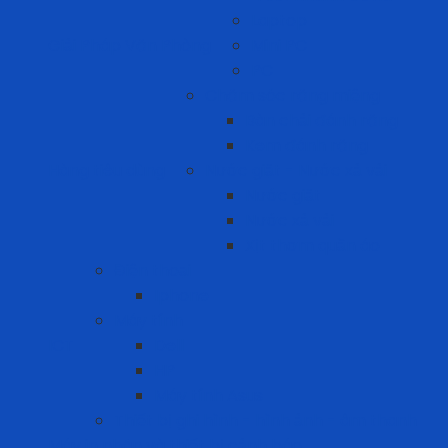
Laptop
Giải Pháp Văn Phòng
Mini PC
PC
Chăm sóc răng miệng
Bàn chải đánh răng
Kem đánh răng
Hàng tiêu dùng
Nước giặt - Nước xả vải
Nước giặt
Nước xả vải
Xịt thơm quần áo
Điện thoại
Iphone
Máy tính
ICT
Dell
HP
Máy tính Asus
Thiết bị ghi hình - hình ảnh - âm thanh
Máy in nhãn và thiết bị cảnh báo