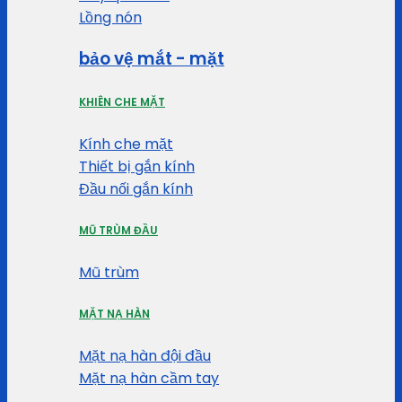
Lồng nón
bảo vệ mắt - mặt
KHIÊN CHE MẶT
Kính che mặt
Thiết bị gắn kính
Đầu nối gắn kính
MŨ TRÙM ĐẦU
Mũ trùm
MẶT NẠ HÀN
Mặt nạ hàn đội đầu
Mặt nạ hàn cầm tay