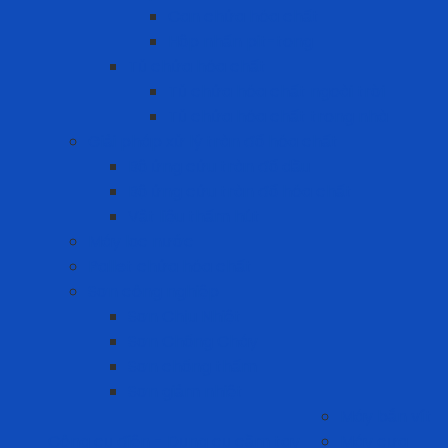
Can chứa hóa chất
Hộp nhấn pit-tong
Tủ chứa hóa chất
Tủ chứa hóa chất ngoài trời
Tủ chứa hóa chất trong nhà
Giải pháp xử lý tràn đổ hóa chất
Bộ ứng cứu tràn đổ dầu
Bộ ứng cứu tràn đổ hóa chất
Vật liệu thấm hút
Máy lọc nước
Pallet chứa hóa chất
Sơn công nghiệp
Sơn Chịu Nhiệt
Sơn Chống Cháy
Sơn chống thấm
Sơn giảm nhiệt
Máy bắn vít
Công cụ điện - Dụng cụ cầm tay
Máy cưa