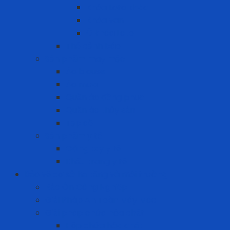
Khóa Loto khác
Khóa van
Ổ khóa Loto
Thẻ cảnh báo
Sản phẩm may mặc
Áo blouse
Áo mưa
Quần áo đồng phục
Quần áo thủy sản
Tạp dề
Sản phẩm y tế
Găng tay y tế
Khẩu trang y tế
Bảo vệ cơ sở hạ tầng và môi trường
Bảo Ôn Công Nghiệp
Giải Pháp An Toàn Máy Móc
Giải pháp chứa hóa chất
Hộp chứa hóa chất