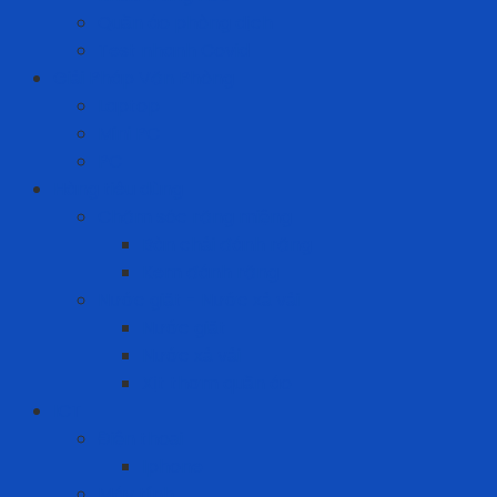
Quần áo phòng dịch
Test nhanh Covid
Giải Pháp Văn Phòng
Laptop
Mini PC
PC
Hàng tiêu dùng
Chăm sóc răng miệng
Bàn chải đánh răng
Kem đánh răng
Nước giặt - Nước xả vải
Nước giặt
Nước xả vải
Xịt thơm quần áo
ICT
Điện thoại
Iphone
Máy tính