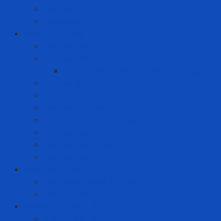
Máy cưa
Máy khoan
Dịch vụ kỹ thuật
Dịch vụ bảo ôn
Dịch vụ đánh giá rủi ro
Dịch vụ đánh giá rủi ro tia hồ quang
Dịch vụ hiệu chuẩn máy đo khí
Dịch vụ hiệu chuẩn thiết bị đo lường
Dịch vụ huấn luyện
Dịch vụ kiểm tra định kỳ
Dịch vụ nạp khí
Dịch vụ thay thế sửa chữa
Dịch vụ thuê thiết bị
Giải Pháp Chăm Sóc Ô Tô
Phim Cách Nhiệt Ô Tô 3M
PPF Ô Tô 3M
Giải pháp phòng dịch
Khẩu trang N95