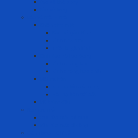
Bảo vệ khớp tay
Bảo vệ lưng
Bảo vệ mắt - mặt
Khiên che mặt
Đầu nối gắn kính
Kính che mặt
Thiết bị gắn kính
Kính Bảo Hộ Lao Động
Kính chống bụi
Kính chống hóa chất
Mặt nạ hàn
Mặt nạ hàn cầm tay
Mặt nạ hàn đội đầu
Mũ trùm đầu
Bồn rửa mắt
Bồn rửa mắt cố định
Bồn rửa mắt di dộng
Cảnh báo - Chỉ dẫn