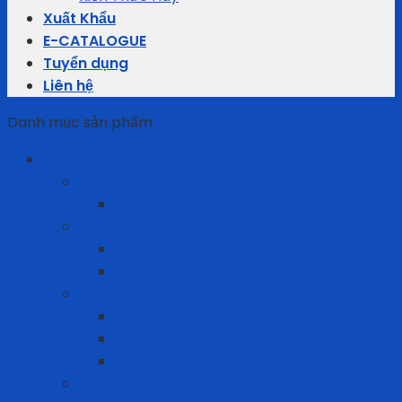
Xuất Khẩu
E-CATALOGUE
Tuyển dụng
Liên hệ
Danh mục sản phẩm
Bảo Hộ Lao Động
An toàn điện
Thảm cách điện
Bảo vệ chân
Giày Bảo Hộ Lao Động
Ủng bảo hộ
Bảo vệ đầu
Dây quai nón
Lồng nón
Nón Bảo Hộ
Bảo vệ hô hấp