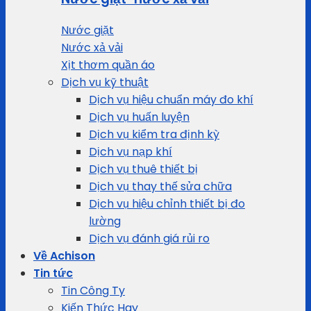
Nước giặt
Nước xả vải
Xịt thơm quần áo
Dịch vụ kỹ thuật
Dịch vụ hiệu chuẩn máy đo khí
Dịch vụ huấn luyện
Dịch vụ kiểm tra định kỳ
Dịch vụ nạp khí
Dịch vụ thuê thiết bị
Dịch vụ thay thế sửa chữa
Dịch vụ hiệu chỉnh thiết bị đo
lường
Dịch vụ đánh giá rủi ro
Về Achison
Tin tức
Tin Công Ty
Kiến Thức Hay