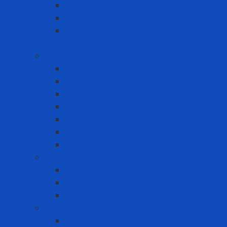
Hệ thống rào chắn
Thiết bị cứu hộ – cứu nạn – thoát hiểm
Thiết bị làm việc trong không gian hạn
chế
Găng tay bảo hộ
Găng tay cách điện
Găng tay chịu nhiệt
Găng Tay Chống Cắt
Găng tay chống hóa chất
Găng tay đa dụng
Găng tay dùng một lần
Găng tay thực phẩm
Máy đo khí
Máy đo đa khí
Máy đo đơn khí
Phụ kiện máy đo khí
Nút tai - Chụp tai chống ồn
Chụp tai chống ồn