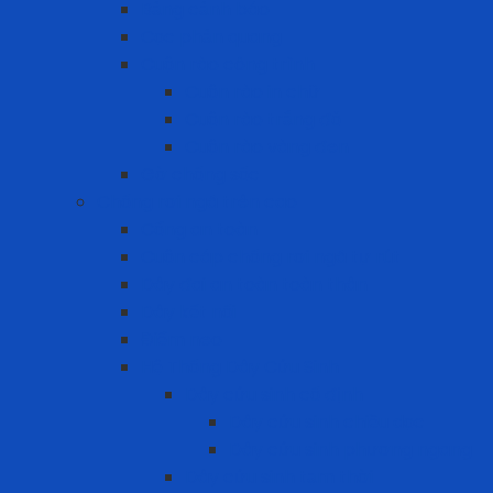
Bảng cảnh báo
Cọc phản quang
Cuộn rào công trình
Cuộn rào in chữ
Cuộn rào trắng đỏ
Cuộn rào vàng đen
Gờ chống sốc
Chống rơi ngã trên cao
Cổng an toàn
Cuộn cáp chống rơi ngã tự rút
Dây đai an toàn toàn thân
Dây kết nối
Điểm neo
Hệ Thống Dây Cứu Sinh
Dây cứu sinh cố định
Dây cứu sinh chiều dọc
Dây cứu sinh phương ngang
Dây cứu sinh tạm thời