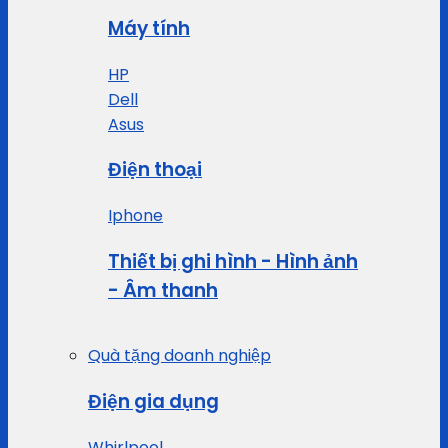
Máy tính
HP
Dell
Asus
Điện thoại
Iphone
Thiết bị ghi hình - Hình ảnh
- Âm thanh
Quà tặng doanh nghiệp
Điện gia dụng
Whirlpool