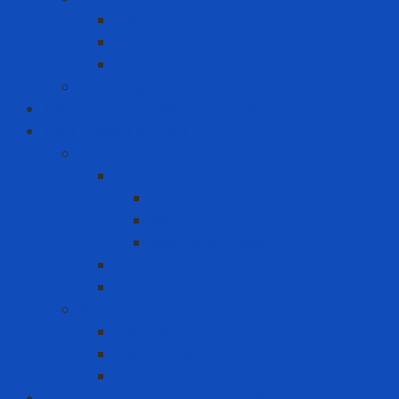
Dell
HP
Máy tính Asus
Thiết bị ghi hình - hình ảnh - âm thanh
Máy in nhãn và thiết bị cảnh báo
MRO - NĂNG LƯỢNG
MRO
Bao bì đóng gói
Màng co
Màng FE
Máy đóng thùng
Pallet
Thùng Carton
NĂNG LƯỢNG
Than đá
Viên nén gỗ
Viên nén trấu
Phòng cháy chữa cháy - cứu hộ