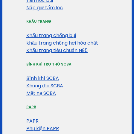
Tấm lọc bụi
Nắp giữ tấm lọc
KHẨU TRANG
Khẩu trang chống bụi
khẩu trang chống hơi hóa chất
Khẩu trang tiêu chuẩn N95
BÌNH KHÍ TRỢ THỞ SCBA
Bình khí SCBA
Khung đai SCBA
Mặt nạ SCBA
PAPR
PAPR
Phụ kiện PAPR