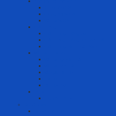
Bình khí trợ thở SCBA
Bình khí SCBA
Khung đai SCBA
Mặt nạ SCBA
Khẩu Trang
Khẩu trang chống bụi
khẩu trang chống hơi hóa chất
Khẩu trang tiêu chuẩn N95
Mặt nạ - Phin lọc
Mặt nạ nguyên mặt
Mặt nạ nửa mặt
Nắp giữ tấm lọc
Phin lọc
Tấm lọc bụi
PAPR
Phụ kiện PAPR
Bảo vệ khớp
Bảo vệ khớp gối