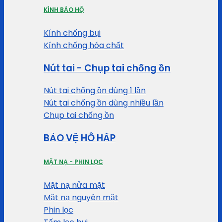
KÍNH BẢO HỘ
Kính chống bụi
Kính chống hóa chất
Nút tai - Chụp tai chống ồn
Nút tai chống ồn dùng 1 lần
Nút tai chống ồn dùng nhiều lần
Chụp tai chống ồn
BẢO VỆ HÔ HẤP
MẶT NẠ - PHIN LỌC
Mặt nạ nửa mặt
Mặt nạ nguyên mặt
Phin lọc