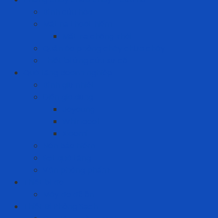
Bình cứu hỏa
Mặt nạ thoát hiểm
Mặt nạ chống khói
Quần áo phòng cháy chữa cháy
Thiết bị ứng cứu sự cố
Quà tặng doanh nghiệp
Bình giữ nhiệt
Điện gia dụng
Joyoung
Whirlpool
Xiaomi
Nón bảo hiểm
Set quà tặng
Văn phòng phẩm
Thiết bị đo
Máy đo độ ồn
Thiết Bị Phòng Sạch