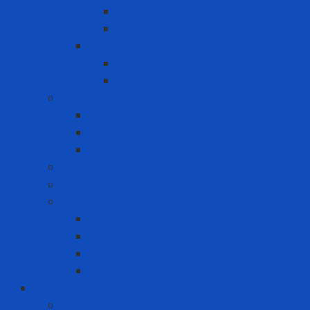
Can chứa hóa chất
Hộp nhấn pit-tong
Tủ chứa hóa chất
Tủ chứa hóa chất ngoài trời
Tủ chứa hóa chất trong nhà
Giải pháp xử lý tràn đổ hóa chất
Bộ ứng cứu tràn đổ dầu
Bộ ứng cứu tràn đổ hóa chất
Vật liệu thấm hút
Máy lọc nước
Pallet chứa hóa chất
Sơn công nghiệp
Sơn Chịu Nhiệt
Sơn Chống Cháy
Sơn chống thấm
Sơn giảm nhiệt
Công cụ điện - Dụng cụ cầm tay
Máy bắn vít