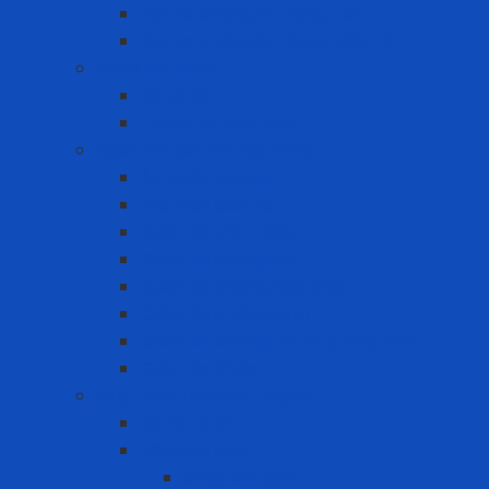
Nút tai chống ồn dùng 1 lần
Nút tai chống ồn dùng nhiều lần
Phao cứu sinh
Áo phao
Phao cứu sinh tròn
Quần Áo Bảo Hộ Lao Động
Áo phản quang
Phụ kiện bảo hộ
Quần áo chịu nhiệt
Quần áo chống bụi
Quần áo chống hóa chất
Quần áo chống lạnh
Quần áo chống tia hồ quang điện
Quần áo khác
Quy trình Lockout Tagout
Bộ LOTO kit
Khóa an toàn
Khóa CB điện