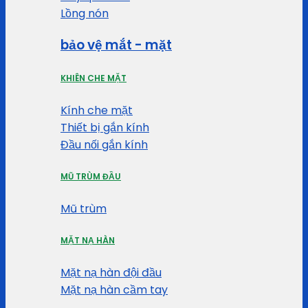
Lồng nón
bảo vệ mắt - mặt
KHIÊN CHE MẶT
Kính che mặt
Thiết bị gắn kính
Đầu nối gắn kính
MŨ TRÙM ĐẦU
Mũ trùm
MẶT NẠ HÀN
Mặt nạ hàn đội đầu
Mặt nạ hàn cầm tay