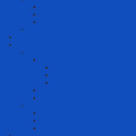
Dell
HP
Máy tính Asus
Thiết bị ghi hình - hình ảnh - âm thanh
Máy in nhãn và thiết bị cảnh báo
MRO - NĂNG LƯỢNG
MRO
Bao bì đóng gói
Màng co
Màng FE
Máy đóng thùng
Pallet
Thùng Carton
NĂNG LƯỢNG
Than đá
Viên nén gỗ
Viên nén trấu
Phòng cháy chữa cháy - cứu hộ