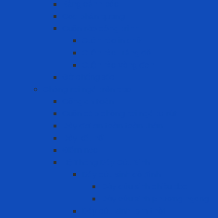
Bảng cảnh báo
Cọc phản quang
Cuộn rào công trình
Cuộn rào in chữ
Cuộn rào trắng đỏ
Cuộn rào vàng đen
Gờ chống sốc
Chống rơi ngã trên cao
Cổng an toàn
Cuộn cáp chống rơi ngã tự rút
Dây đai an toàn toàn thân
Dây kết nối
Điểm neo
Hệ Thống Dây Cứu Sinh
Dây cứu sinh cố định
Dây cứu sinh chiều dọc
Dây cứu sinh phương ngang
Dây cứu sinh tạm thời