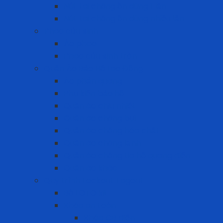
Nút tai chống ồn dùng 1 lần
Nút tai chống ồn dùng nhiều lần
Phao cứu sinh
Áo phao
Phao cứu sinh tròn
Quần Áo Bảo Hộ Lao Động
Áo phản quang
Phụ kiện bảo hộ
Quần áo chịu nhiệt
Quần áo chống bụi
Quần áo chống hóa chất
Quần áo chống lạnh
Quần áo chống tia hồ quang điện
Quần áo khác
Quy trình Lockout Tagout
Bộ LOTO kit
Khóa an toàn
Khóa CB điện