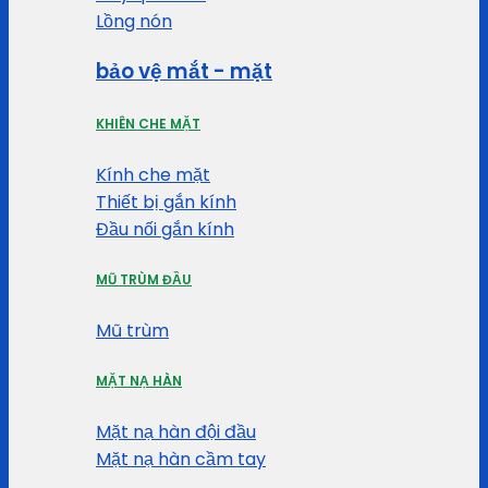
Lồng nón
bảo vệ mắt - mặt
KHIÊN CHE MẶT
Kính che mặt
Thiết bị gắn kính
Đầu nối gắn kính
MŨ TRÙM ĐẦU
Mũ trùm
MẶT NẠ HÀN
Mặt nạ hàn đội đầu
Mặt nạ hàn cầm tay