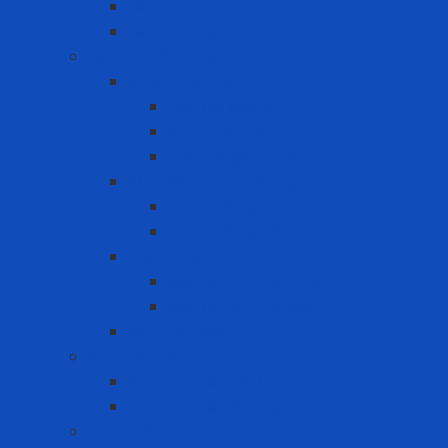
Bảo vệ khớp tay
Bảo vệ lưng
Bảo vệ mắt - mặt
Khiên che mặt
Đầu nối gắn kính
Kính che mặt
Thiết bị gắn kính
Kính Bảo Hộ Lao Động
Kính chống bụi
Kính chống hóa chất
Mặt nạ hàn
Mặt nạ hàn cầm tay
Mặt nạ hàn đội đầu
Mũ trùm đầu
Bồn rửa mắt
Bồn rửa mắt cố định
Bồn rửa mắt di dộng
Cảnh báo - Chỉ dẫn