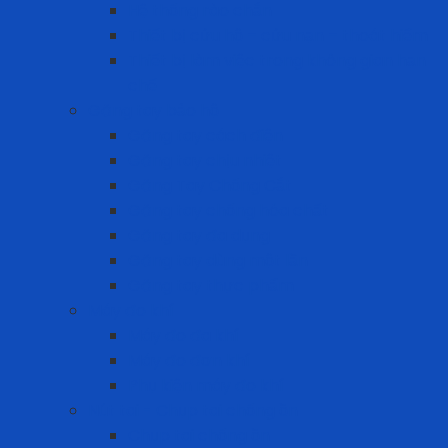
Hệ thống rào chắn
Thiết bị cứu hộ – cứu nạn – thoát hiểm
Thiết bị làm việc trong không gian hạn
chế
Găng tay bảo hộ
Găng tay cách điện
Găng tay chịu nhiệt
Găng Tay Chống Cắt
Găng tay chống hóa chất
Găng tay đa dụng
Găng tay dùng một lần
Găng tay thực phẩm
Máy đo khí
Máy đo đa khí
Máy đo đơn khí
Phụ kiện máy đo khí
Nút tai - Chụp tai chống ồn
Chụp tai chống ồn