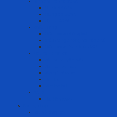
Bình khí trợ thở SCBA
Bình khí SCBA
Khung đai SCBA
Mặt nạ SCBA
Khẩu Trang
Khẩu trang chống bụi
khẩu trang chống hơi hóa chất
Khẩu trang tiêu chuẩn N95
Mặt nạ - Phin lọc
Mặt nạ nguyên mặt
Mặt nạ nửa mặt
Nắp giữ tấm lọc
Phin lọc
Tấm lọc bụi
PAPR
Phụ kiện PAPR
Bảo vệ khớp
Bảo vệ khớp gối