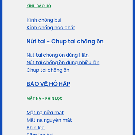
KÍNH BẢO HỘ
Kính chống bụi
Kính chống hóa chất
Nút tai - Chụp tai chống ồn
Nút tai chống ồn dùng 1 lần
Nút tai chống ồn dùng nhiều lần
Chụp tai chống ồn
BẢO VỆ HÔ HẤP
MẶT NẠ - PHIN LỌC
Mặt nạ nửa mặt
Mặt nạ nguyên mặt
Phin lọc