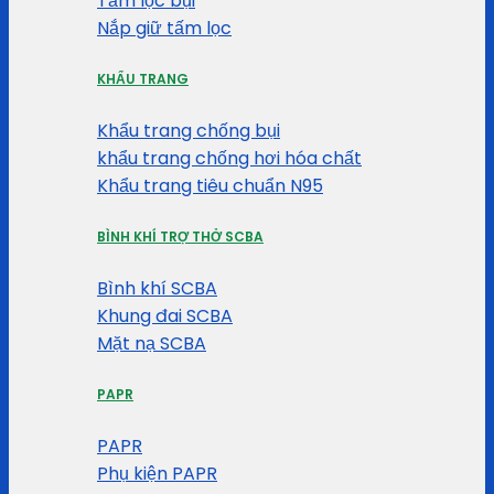
Tấm lọc bụi
Nắp giữ tấm lọc
KHẨU TRANG
Khẩu trang chống bụi
khẩu trang chống hơi hóa chất
Khẩu trang tiêu chuẩn N95
BÌNH KHÍ TRỢ THỞ SCBA
Bình khí SCBA
Khung đai SCBA
Mặt nạ SCBA
PAPR
PAPR
Phụ kiện PAPR