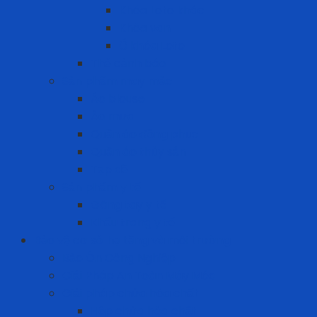
Khóa Loto khác
Khóa van
Ổ khóa Loto
Thẻ cảnh báo
Sản phẩm may mặc
Áo blouse
Áo mưa
Quần áo đồng phục
Quần áo thủy sản
Tạp dề
Sản phẩm y tế
Găng tay y tế
Khẩu trang y tế
Bảo vệ cơ sở hạ tầng và môi trường
Bảo Ôn Công Nghiệp
Giải Pháp An Toàn Máy Móc
Giải pháp chứa hóa chất
Hộp chứa hóa chất