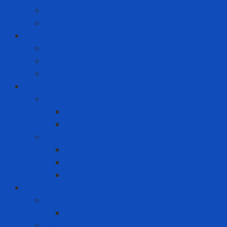
Quần áo phòng dịch
Test nhanh Covid
Giải Pháp Văn Phòng
Laptop
Mini PC
PC
Hàng tiêu dùng
Chăm sóc răng miệng
Bàn chải đánh răng
Kem đánh răng
Nước giặt - Nước xả vải
Nước giặt
Nước xả vải
Xịt thơm quần áo
ICT
Điện thoại
Iphone
Máy tính