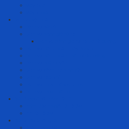
Máy cưa
Máy khoan
Dịch vụ kỹ thuật
Dịch vụ bảo ôn
Dịch vụ đánh giá rủi ro
Dịch vụ đánh giá rủi ro tia hồ quang
Dịch vụ hiệu chuẩn máy đo khí
Dịch vụ hiệu chuẩn thiết bị đo lường
Dịch vụ huấn luyện
Dịch vụ kiểm tra định kỳ
Dịch vụ nạp khí
Dịch vụ thay thế sửa chữa
Dịch vụ thuê thiết bị
Giải Pháp Chăm Sóc Ô Tô
Phim Cách Nhiệt Ô Tô 3M
PPF Ô Tô 3M
Giải pháp phòng dịch
Khẩu trang N95