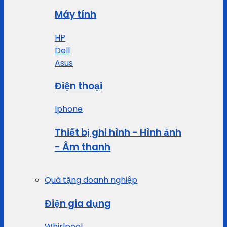
Máy tính
HP
Dell
Asus
Điện thoại
Iphone
Thiết bị ghi hình - Hình ảnh
- Âm thanh
Quà tặng doanh nghiệp
Điện gia dụng
Whirlpool