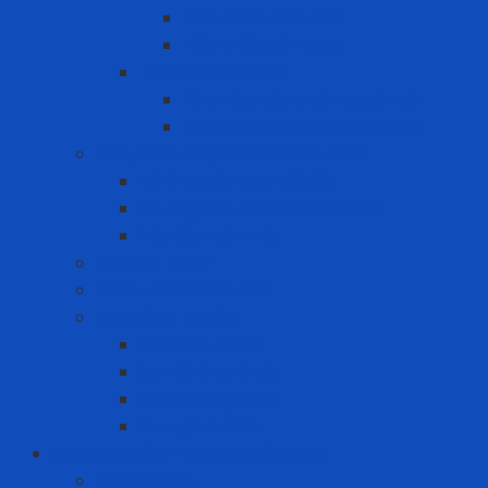
Can chứa hóa chất
Hộp nhấn pit-tong
Tủ chứa hóa chất
Tủ chứa hóa chất ngoài trời
Tủ chứa hóa chất trong nhà
Giải pháp xử lý tràn đổ hóa chất
Bộ ứng cứu tràn đổ dầu
Bộ ứng cứu tràn đổ hóa chất
Vật liệu thấm hút
Máy lọc nước
Pallet chứa hóa chất
Sơn công nghiệp
Sơn Chịu Nhiệt
Sơn Chống Cháy
Sơn chống thấm
Sơn giảm nhiệt
Công cụ điện - Dụng cụ cầm tay
Máy bắn vít