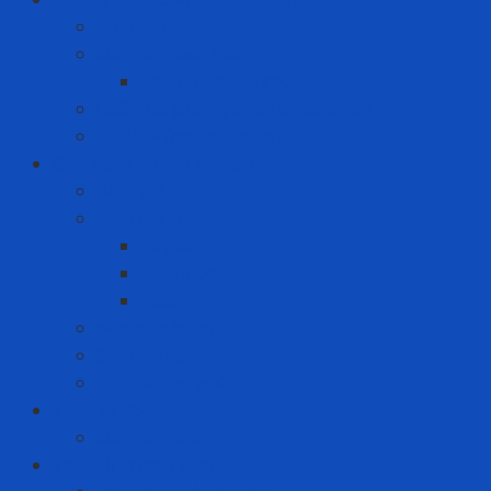
Bình cứu hỏa
Mặt nạ thoát hiểm
Mặt nạ chống khói
Quần áo phòng cháy chữa cháy
Thiết bị ứng cứu sự cố
Quà tặng doanh nghiệp
Bình giữ nhiệt
Điện gia dụng
Joyoung
Whirlpool
Xiaomi
Nón bảo hiểm
Set quà tặng
Văn phòng phẩm
Thiết bị đo
Máy đo độ ồn
Thiết Bị Phòng Sạch