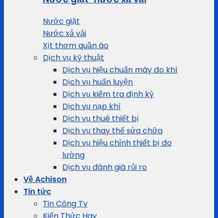
Nước giặt
Nước xả vải
Xịt thơm quần áo
Dịch vụ kỹ thuật
Dịch vụ hiệu chuẩn máy đo khí
Dịch vụ huấn luyện
Dịch vụ kiểm tra định kỳ
Dịch vụ nạp khí
Dịch vụ thuê thiết bị
Dịch vụ thay thế sửa chữa
Dịch vụ hiệu chỉnh thiết bị đo
lường
Dịch vụ đánh giá rủi ro
Về Achison
Tin tức
Tin Công Ty
Kiến Thức Hay