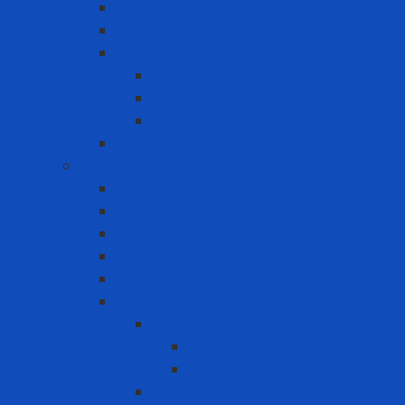
Bảng cảnh báo
Cọc phản quang
Cuộn rào công trình
Cuộn rào in chữ
Cuộn rào trắng đỏ
Cuộn rào vàng đen
Gờ chống sốc
Chống rơi ngã trên cao
Cổng an toàn
Cuộn cáp chống rơi ngã tự rút
Dây đai an toàn toàn thân
Dây kết nối
Điểm neo
Hệ Thống Dây Cứu Sinh
Dây cứu sinh cố định
Dây cứu sinh chiều dọc
Dây cứu sinh phương ngang
Dây cứu sinh tạm thời