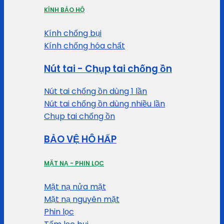
KÍNH BẢO HỘ
Kính chống bụi
Kính chống hóa chất
Nút tai - Chụp tai chống ồn
Nút tai chống ồn dùng 1 lần
Nút tai chống ồn dùng nhiều lần
Chụp tai chống ồn
BẢO VỆ HÔ HẤP
MẶT NẠ - PHIN LỌC
Mặt nạ nửa mặt
Mặt nạ nguyên mặt
Phin lọc