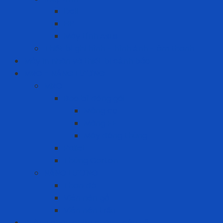
Dell
HP
Máy tính Asus
Thiết bị ghi hình - hình ảnh - âm thanh
Máy in nhãn và thiết bị cảnh báo
MRO - NĂNG LƯỢNG
MRO
Bao bì đóng gói
Màng co
Màng FE
Máy đóng thùng
Pallet
Thùng Carton
NĂNG LƯỢNG
Than đá
Viên nén gỗ
Viên nén trấu
Phòng cháy chữa cháy - cứu hộ