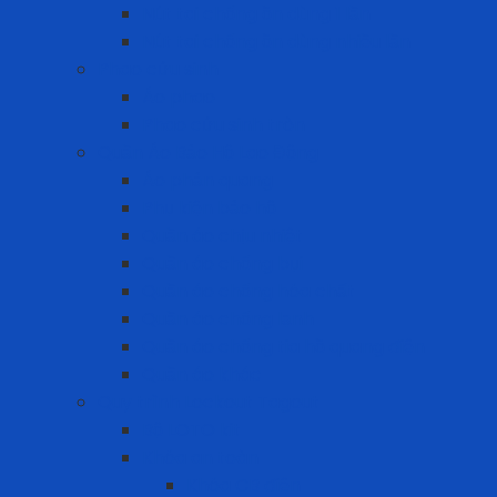
Nút tai chống ồn dùng 1 lần
Nút tai chống ồn dùng nhiều lần
Phao cứu sinh
Áo phao
Phao cứu sinh tròn
Quần Áo Bảo Hộ Lao Động
Áo phản quang
Phụ kiện bảo hộ
Quần áo chịu nhiệt
Quần áo chống bụi
Quần áo chống hóa chất
Quần áo chống lạnh
Quần áo chống tia hồ quang điện
Quần áo khác
Quy trình Lockout Tagout
Bộ LOTO kit
Khóa an toàn
Khóa CB điện