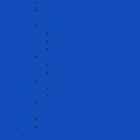
Bảo vệ khớp tay
Bảo vệ lưng
Bảo vệ mắt - mặt
Khiên che mặt
Đầu nối gắn kính
Kính che mặt
Thiết bị gắn kính
Kính Bảo Hộ Lao Động
Kính chống bụi
Kính chống hóa chất
Mặt nạ hàn
Mặt nạ hàn cầm tay
Mặt nạ hàn đội đầu
Mũ trùm đầu
Bồn rửa mắt
Bồn rửa mắt cố định
Bồn rửa mắt di dộng
Cảnh báo - Chỉ dẫn