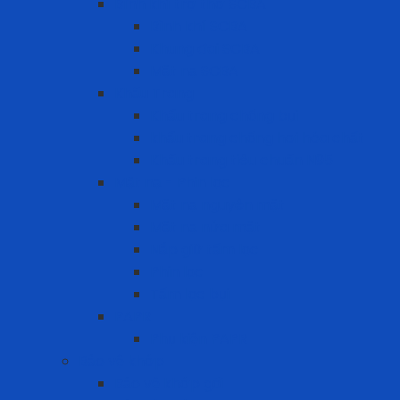
Bình khí trợ thở SCBA
Bình khí SCBA
Khung đai SCBA
Mặt nạ SCBA
Khẩu Trang
Khẩu trang chống bụi
khẩu trang chống hơi hóa chất
Khẩu trang tiêu chuẩn N95
Mặt nạ - Phin lọc
Mặt nạ nguyên mặt
Mặt nạ nửa mặt
Nắp giữ tấm lọc
Phin lọc
Tấm lọc bụi
PAPR
Phụ kiện PAPR
Bảo vệ khớp
Bảo vệ khớp gối