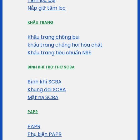
Tấm lọc bụi
Nắp giữ tấm lọc
KHẨU TRANG
Khẩu trang chống bụi
khẩu trang chống hơi hóa chất
Khẩu trang tiêu chuẩn N95
BÌNH KHÍ TRỢ THỞ SCBA
Bình khí SCBA
Khung đai SCBA
Mặt nạ SCBA
PAPR
PAPR
Phụ kiện PAPR