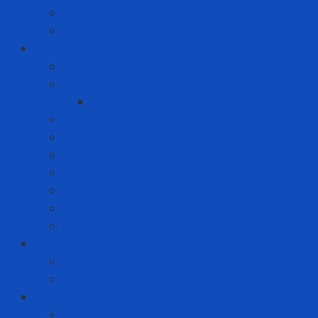
Máy cưa
Máy khoan
Dịch vụ kỹ thuật
Dịch vụ bảo ôn
Dịch vụ đánh giá rủi ro
Dịch vụ đánh giá rủi ro tia hồ quang
Dịch vụ hiệu chuẩn máy đo khí
Dịch vụ hiệu chuẩn thiết bị đo lường
Dịch vụ huấn luyện
Dịch vụ kiểm tra định kỳ
Dịch vụ nạp khí
Dịch vụ thay thế sửa chữa
Dịch vụ thuê thiết bị
Giải Pháp Chăm Sóc Ô Tô
Phim Cách Nhiệt Ô Tô 3M
PPF Ô Tô 3M
Giải pháp phòng dịch
Khẩu trang N95