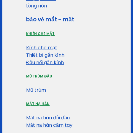
Lồng nón
bảo vệ mắt - mặt
KHIÊN CHE MẶT
Kính che mặt
Thiết bị gắn kính
Đầu nối gắn kính
MŨ TRÙM ĐẦU
Mũ trùm
MẶT NẠ HÀN
Mặt nạ hàn đội đầu
Mặt nạ hàn cầm tay