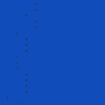
Can chứa hóa chất
Hộp nhấn pit-tong
Tủ chứa hóa chất
Tủ chứa hóa chất ngoài trời
Tủ chứa hóa chất trong nhà
Giải pháp xử lý tràn đổ hóa chất
Bộ ứng cứu tràn đổ dầu
Bộ ứng cứu tràn đổ hóa chất
Vật liệu thấm hút
Máy lọc nước
Pallet chứa hóa chất
Sơn công nghiệp
Sơn Chịu Nhiệt
Sơn Chống Cháy
Sơn chống thấm
Sơn giảm nhiệt
Công cụ điện - Dụng cụ cầm tay
Máy bắn vít