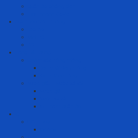
Quần áo phòng dịch
Test nhanh Covid
Giải Pháp Văn Phòng
Laptop
Mini PC
PC
Hàng tiêu dùng
Chăm sóc răng miệng
Bàn chải đánh răng
Kem đánh răng
Nước giặt - Nước xả vải
Nước giặt
Nước xả vải
Xịt thơm quần áo
ICT
Điện thoại
Iphone
Máy tính