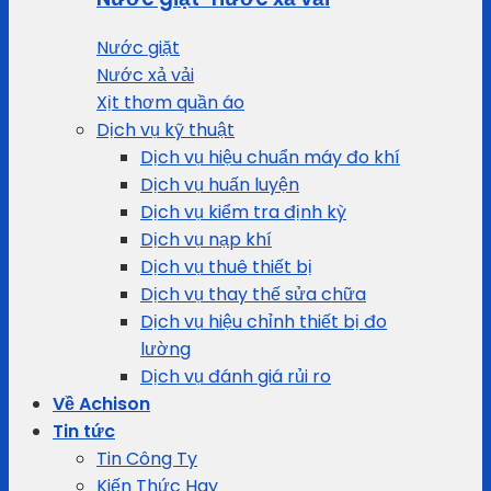
Nước giặt
Nước xả vải
Xịt thơm quần áo
Dịch vụ kỹ thuật
Dịch vụ hiệu chuẩn máy đo khí
Dịch vụ huấn luyện
Dịch vụ kiểm tra định kỳ
Dịch vụ nạp khí
Dịch vụ thuê thiết bị
Dịch vụ thay thế sửa chữa
Dịch vụ hiệu chỉnh thiết bị đo
lường
Dịch vụ đánh giá rủi ro
Về Achison
Tin tức
Tin Công Ty
Kiến Thức Hay