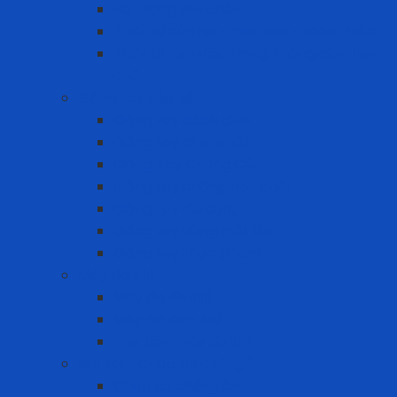
Hệ thống rào chắn
Thiết bị cứu hộ – cứu nạn – thoát hiểm
Thiết bị làm việc trong không gian hạn
chế
Găng tay bảo hộ
Găng tay cách điện
Găng tay chịu nhiệt
Găng Tay Chống Cắt
Găng tay chống hóa chất
Găng tay đa dụng
Găng tay dùng một lần
Găng tay thực phẩm
Máy đo khí
Máy đo đa khí
Máy đo đơn khí
Phụ kiện máy đo khí
Nút tai - Chụp tai chống ồn
Chụp tai chống ồn