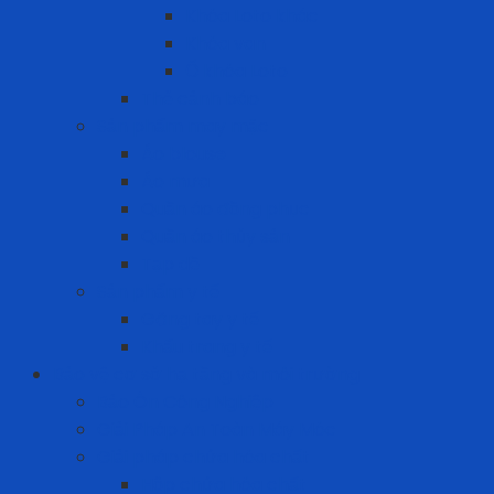
Khóa Loto khác
Khóa van
Ổ khóa Loto
Thẻ cảnh báo
Sản phẩm may mặc
Áo blouse
Áo mưa
Quần áo đồng phục
Quần áo thủy sản
Tạp dề
Sản phẩm y tế
Găng tay y tế
Khẩu trang y tế
Bảo vệ cơ sở hạ tầng và môi trường
Bảo Ôn Công Nghiệp
Giải Pháp An Toàn Máy Móc
Giải pháp chứa hóa chất
Hộp chứa hóa chất