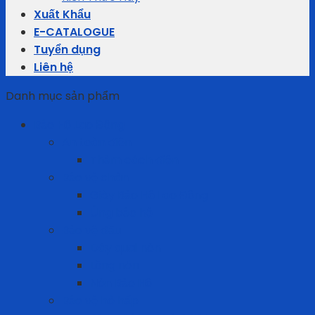
Xuất Khẩu
E-CATALOGUE
Tuyển dụng
Liên hệ
Danh mục sản phẩm
Bảo Hộ Lao Động
An toàn điện
Thảm cách điện
Bảo vệ chân
Giày Bảo Hộ Lao Động
Ủng bảo hộ
Bảo vệ đầu
Dây quai nón
Lồng nón
Nón Bảo Hộ
Bảo vệ hô hấp