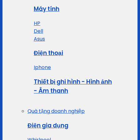
Máy tính
HP
Dell
Asus
Điện thoại
Iphone
Thiết bị ghi hình - Hình ảnh
- Âm thanh
Quà tặng doanh nghiệp
Điện gia dụng
Whirlpool