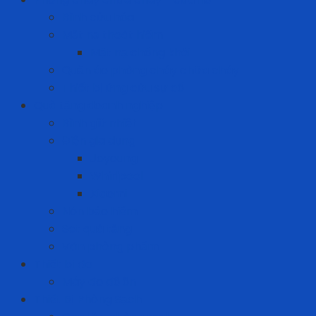
Bình cứu hỏa
Mặt nạ thoát hiểm
Mặt nạ chống khói
Quần áo phòng cháy chữa cháy
Thiết bị ứng cứu sự cố
Quà tặng doanh nghiệp
Bình giữ nhiệt
Điện gia dụng
Joyoung
Whirlpool
Xiaomi
Nón bảo hiểm
Set quà tặng
Văn phòng phẩm
Thiết bị đo
Máy đo độ ồn
Thiết Bị Phòng Sạch