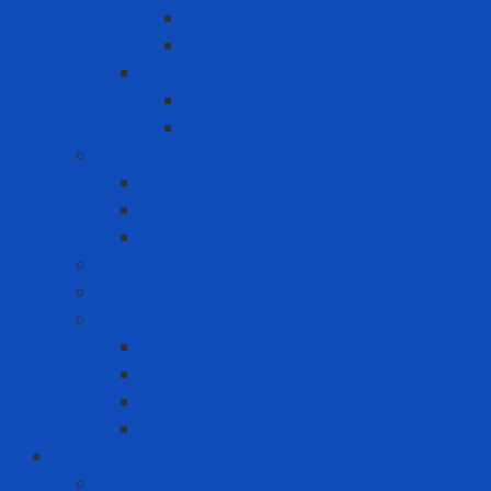
Can chứa hóa chất
Hộp nhấn pit-tong
Tủ chứa hóa chất
Tủ chứa hóa chất ngoài trời
Tủ chứa hóa chất trong nhà
Giải pháp xử lý tràn đổ hóa chất
Bộ ứng cứu tràn đổ dầu
Bộ ứng cứu tràn đổ hóa chất
Vật liệu thấm hút
Máy lọc nước
Pallet chứa hóa chất
Sơn công nghiệp
Sơn Chịu Nhiệt
Sơn Chống Cháy
Sơn chống thấm
Sơn giảm nhiệt
Công cụ điện - Dụng cụ cầm tay
Máy bắn vít