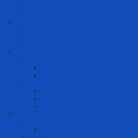
Quần áo phòng dịch
Test nhanh Covid
Giải Pháp Văn Phòng
Laptop
Mini PC
PC
Hàng tiêu dùng
Chăm sóc răng miệng
Bàn chải đánh răng
Kem đánh răng
Nước giặt - Nước xả vải
Nước giặt
Nước xả vải
Xịt thơm quần áo
ICT
Điện thoại
Iphone
Máy tính