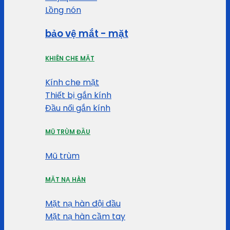
Lồng nón
bảo vệ mắt - mặt
KHIÊN CHE MẶT
Kính che mặt
Thiết bị gắn kính
Đầu nối gắn kính
MŨ TRÙM ĐẦU
Mũ trùm
MẶT NẠ HÀN
Mặt nạ hàn đội đầu
Mặt nạ hàn cầm tay