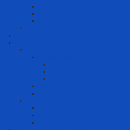
Dell
HP
Máy tính Asus
Thiết bị ghi hình - hình ảnh - âm thanh
Máy in nhãn và thiết bị cảnh báo
MRO - NĂNG LƯỢNG
MRO
Bao bì đóng gói
Màng co
Màng FE
Máy đóng thùng
Pallet
Thùng Carton
NĂNG LƯỢNG
Than đá
Viên nén gỗ
Viên nén trấu
Phòng cháy chữa cháy - cứu hộ