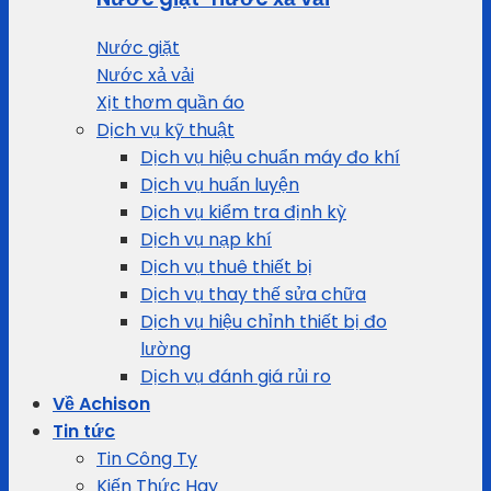
Nước giặt
Nước xả vải
Xịt thơm quần áo
Dịch vụ kỹ thuật
Dịch vụ hiệu chuẩn máy đo khí
Dịch vụ huấn luyện
Dịch vụ kiểm tra định kỳ
Dịch vụ nạp khí
Dịch vụ thuê thiết bị
Dịch vụ thay thế sửa chữa
Dịch vụ hiệu chỉnh thiết bị đo
lường
Dịch vụ đánh giá rủi ro
Về Achison
Tin tức
Tin Công Ty
Kiến Thức Hay