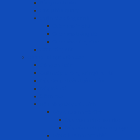
Bảng cảnh báo
Cọc phản quang
Cuộn rào công trình
Cuộn rào in chữ
Cuộn rào trắng đỏ
Cuộn rào vàng đen
Gờ chống sốc
Chống rơi ngã trên cao
Cổng an toàn
Cuộn cáp chống rơi ngã tự rút
Dây đai an toàn toàn thân
Dây kết nối
Điểm neo
Hệ Thống Dây Cứu Sinh
Dây cứu sinh cố định
Dây cứu sinh chiều dọc
Dây cứu sinh phương ngang
Dây cứu sinh tạm thời