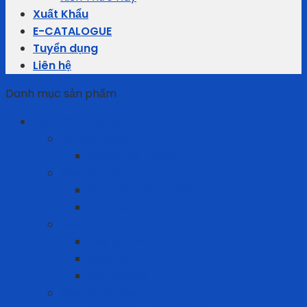
Xuất Khẩu
E-CATALOGUE
Tuyển dụng
Liên hệ
Danh mục sản phẩm
Bảo Hộ Lao Động
An toàn điện
Thảm cách điện
Bảo vệ chân
Giày Bảo Hộ Lao Động
Ủng bảo hộ
Bảo vệ đầu
Dây quai nón
Lồng nón
Nón Bảo Hộ
Bảo vệ hô hấp