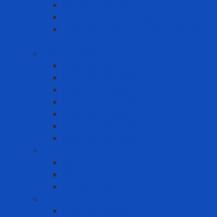
Hệ thống rào chắn
Thiết bị cứu hộ – cứu nạn – thoát hiểm
Thiết bị làm việc trong không gian hạn
chế
Găng tay bảo hộ
Găng tay cách điện
Găng tay chịu nhiệt
Găng Tay Chống Cắt
Găng tay chống hóa chất
Găng tay đa dụng
Găng tay dùng một lần
Găng tay thực phẩm
Máy đo khí
Máy đo đa khí
Máy đo đơn khí
Phụ kiện máy đo khí
Nút tai - Chụp tai chống ồn
Chụp tai chống ồn