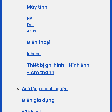
Máy tính
HP
Dell
Asus
Điện thoại
Iphone
Thiết bị ghi hình - Hình ảnh
- Âm thanh
Quà tặng doanh nghiệp
Điện gia dụng
Whirlpool