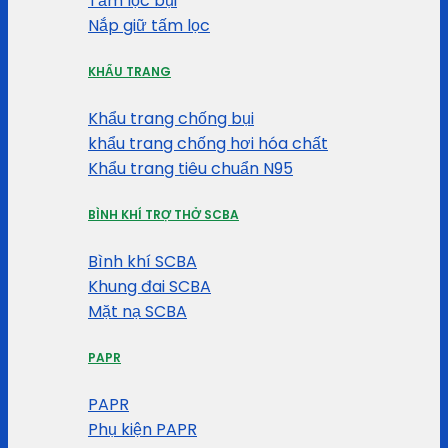
Tấm lọc bụi
Nắp giữ tấm lọc
KHẨU TRANG
Khẩu trang chống bụi
khẩu trang chống hơi hóa chất
Khẩu trang tiêu chuẩn N95
BÌNH KHÍ TRỢ THỞ SCBA
Bình khí SCBA
Khung đai SCBA
Mặt nạ SCBA
PAPR
PAPR
Phụ kiện PAPR