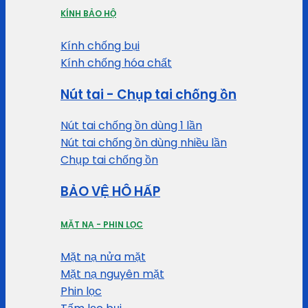
KÍNH BẢO HỘ
Kính chống bụi
Kính chống hóa chất
Nút tai - Chụp tai chống ồn
Nút tai chống ồn dùng 1 lần
Nút tai chống ồn dùng nhiều lần
Chụp tai chống ồn
BẢO VỆ HÔ HẤP
MẶT NẠ - PHIN LỌC
Mặt nạ nửa mặt
Mặt nạ nguyên mặt
Phin lọc