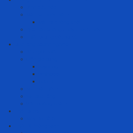
Bình cứu hỏa
Mặt nạ thoát hiểm
Mặt nạ chống khói
Quần áo phòng cháy chữa cháy
Thiết bị ứng cứu sự cố
Quà tặng doanh nghiệp
Bình giữ nhiệt
Điện gia dụng
Joyoung
Whirlpool
Xiaomi
Nón bảo hiểm
Set quà tặng
Văn phòng phẩm
Thiết bị đo
Máy đo độ ồn
Thiết Bị Phòng Sạch