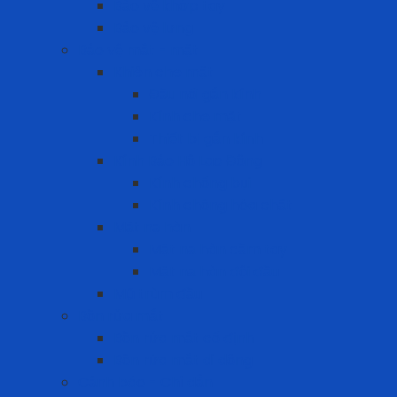
Bảo vệ khớp tay
Bảo vệ lưng
Bảo vệ mắt - mặt
Khiên che mặt
Đầu nối gắn kính
Kính che mặt
Thiết bị gắn kính
Kính Bảo Hộ Lao Động
Kính chống bụi
Kính chống hóa chất
Mặt nạ hàn
Mặt nạ hàn cầm tay
Mặt nạ hàn đội đầu
Mũ trùm đầu
Bồn rửa mắt
Bồn rửa mắt cố định
Bồn rửa mắt di dộng
Cảnh báo - Chỉ dẫn