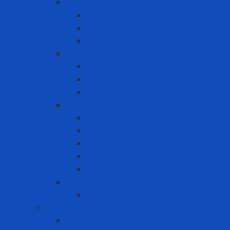
Bình khí trợ thở SCBA
Bình khí SCBA
Khung đai SCBA
Mặt nạ SCBA
Khẩu Trang
Khẩu trang chống bụi
khẩu trang chống hơi hóa chất
Khẩu trang tiêu chuẩn N95
Mặt nạ - Phin lọc
Mặt nạ nguyên mặt
Mặt nạ nửa mặt
Nắp giữ tấm lọc
Phin lọc
Tấm lọc bụi
PAPR
Phụ kiện PAPR
Bảo vệ khớp
Bảo vệ khớp gối