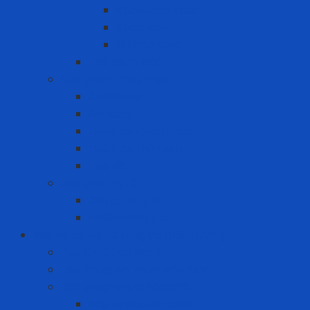
Khóa Loto khác
Khóa van
Ổ khóa Loto
Thẻ cảnh báo
Sản phẩm may mặc
Áo blouse
Áo mưa
Quần áo đồng phục
Quần áo thủy sản
Tạp dề
Sản phẩm y tế
Găng tay y tế
Khẩu trang y tế
Bảo vệ cơ sở hạ tầng và môi trường
Bảo Ôn Công Nghiệp
Giải Pháp An Toàn Máy Móc
Giải pháp chứa hóa chất
Hộp chứa hóa chất