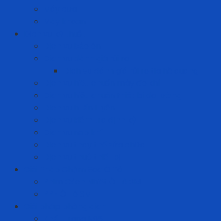
Máy cưa
Máy khoan
Dịch vụ kỹ thuật
Dịch vụ bảo ôn
Dịch vụ đánh giá rủi ro
Dịch vụ đánh giá rủi ro tia hồ quang
Dịch vụ hiệu chuẩn máy đo khí
Dịch vụ hiệu chuẩn thiết bị đo lường
Dịch vụ huấn luyện
Dịch vụ kiểm tra định kỳ
Dịch vụ nạp khí
Dịch vụ thay thế sửa chữa
Dịch vụ thuê thiết bị
Giải Pháp Chăm Sóc Ô Tô
Phim Cách Nhiệt Ô Tô 3M
PPF Ô Tô 3M
Giải pháp phòng dịch
Khẩu trang N95