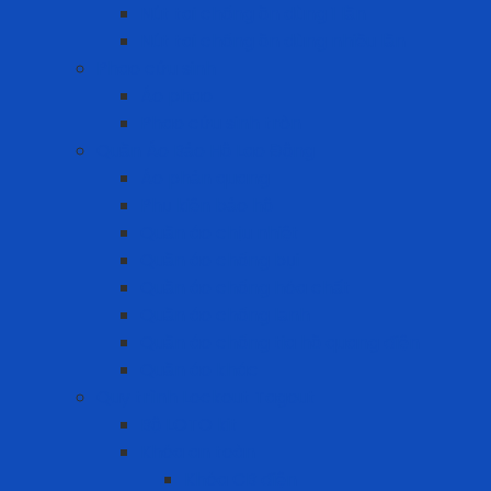
Nút tai chống ồn dùng 1 lần
Nút tai chống ồn dùng nhiều lần
Phao cứu sinh
Áo phao
Phao cứu sinh tròn
Quần Áo Bảo Hộ Lao Động
Áo phản quang
Phụ kiện bảo hộ
Quần áo chịu nhiệt
Quần áo chống bụi
Quần áo chống hóa chất
Quần áo chống lạnh
Quần áo chống tia hồ quang điện
Quần áo khác
Quy trình Lockout Tagout
Bộ LOTO kit
Khóa an toàn
Khóa CB điện