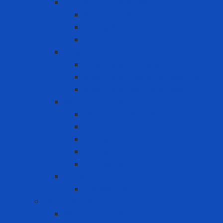
Bình khí trợ thở SCBA
Bình khí SCBA
Khung đai SCBA
Mặt nạ SCBA
Khẩu Trang
Khẩu trang chống bụi
khẩu trang chống hơi hóa chất
Khẩu trang tiêu chuẩn N95
Mặt nạ - Phin lọc
Mặt nạ nguyên mặt
Mặt nạ nửa mặt
Nắp giữ tấm lọc
Phin lọc
Tấm lọc bụi
PAPR
Phụ kiện PAPR
Bảo vệ khớp
Bảo vệ khớp gối