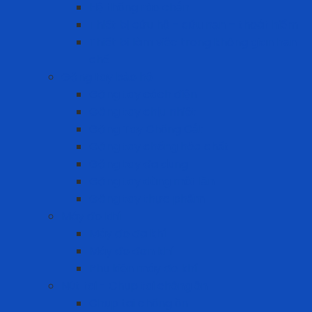
Hệ thống rào chắn
Thiết bị cứu hộ – cứu nạn – thoát hiểm
Thiết bị làm việc trong không gian hạn
chế
Găng tay bảo hộ
Găng tay cách điện
Găng tay chịu nhiệt
Găng Tay Chống Cắt
Găng tay chống hóa chất
Găng tay đa dụng
Găng tay dùng một lần
Găng tay thực phẩm
Máy đo khí
Máy đo đa khí
Máy đo đơn khí
Phụ kiện máy đo khí
Nút tai - Chụp tai chống ồn
Chụp tai chống ồn