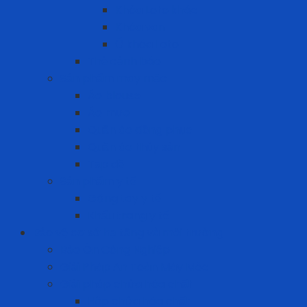
Khóa Loto khác
Khóa van
Ổ khóa Loto
Thẻ cảnh báo
Sản phẩm may mặc
Áo blouse
Áo mưa
Quần áo đồng phục
Quần áo thủy sản
Tạp dề
Sản phẩm y tế
Găng tay y tế
Khẩu trang y tế
Bảo vệ cơ sở hạ tầng và môi trường
Bảo Ôn Công Nghiệp
Giải Pháp An Toàn Máy Móc
Giải pháp chứa hóa chất
Hộp chứa hóa chất