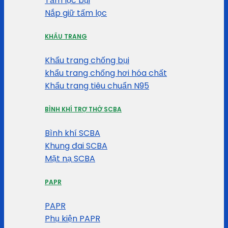
Tấm lọc bụi
Nắp giữ tấm lọc
KHẨU TRANG
Khẩu trang chống bụi
khẩu trang chống hơi hóa chất
Khẩu trang tiêu chuẩn N95
BÌNH KHÍ TRỢ THỞ SCBA
Bình khí SCBA
Khung đai SCBA
Mặt nạ SCBA
PAPR
PAPR
Phụ kiện PAPR