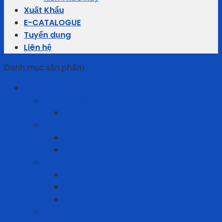
Xuất Khẩu
E-CATALOGUE
Tuyển dụng
Liên hệ
Danh mục sản phẩm
Bảo Hộ Lao Động
An toàn điện
Thảm cách điện
Bảo vệ chân
Giày Bảo Hộ Lao Động
Ủng bảo hộ
Bảo vệ đầu
Dây quai nón
Lồng nón
Nón Bảo Hộ
Bảo vệ hô hấp