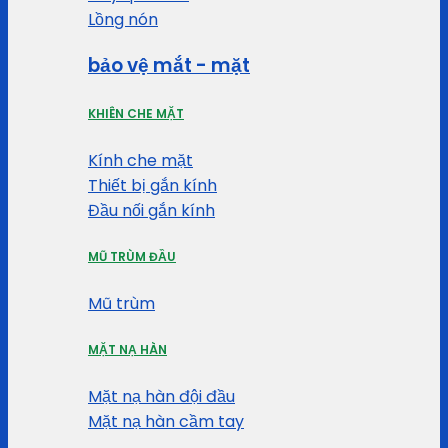
Lồng nón
bảo vệ mắt - mặt
KHIÊN CHE MẶT
Kính che mặt
Thiết bị gắn kính
Đầu nối gắn kính
MŨ TRÙM ĐẦU
Mũ trùm
MẶT NẠ HÀN
Mặt nạ hàn đội đầu
Mặt nạ hàn cầm tay