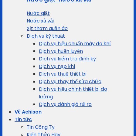
Nước giặt
Nước xả vải
Xịt thơm quần áo
Dịch vụ kỹ thuật
Dịch vụ hiệu chuẩn máy đo khí
Dịch vụ huấn luyện
Dịch vụ kiểm tra định kỳ
Dịch vụ nạp khí
Dịch vụ thuê thiết bị
Dịch vụ thay thế sửa chữa
Dịch vụ hiệu chỉnh thiết bị đo
lường
Dịch vụ đánh giá rủi ro
Về Achison
Tin tức
Tin Công Ty
Kiến Thức Hay