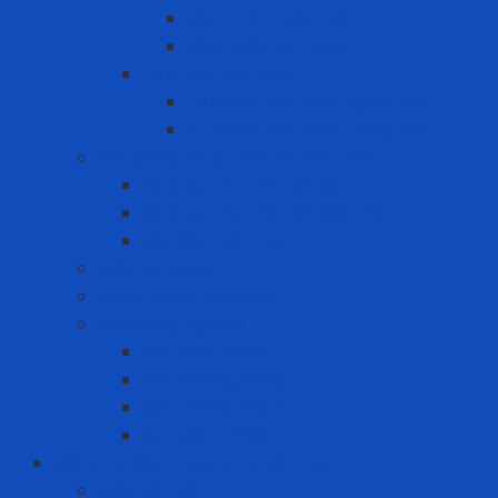
Can chứa hóa chất
Hộp nhấn pit-tong
Tủ chứa hóa chất
Tủ chứa hóa chất ngoài trời
Tủ chứa hóa chất trong nhà
Giải pháp xử lý tràn đổ hóa chất
Bộ ứng cứu tràn đổ dầu
Bộ ứng cứu tràn đổ hóa chất
Vật liệu thấm hút
Máy lọc nước
Pallet chứa hóa chất
Sơn công nghiệp
Sơn Chịu Nhiệt
Sơn Chống Cháy
Sơn chống thấm
Sơn giảm nhiệt
Công cụ điện - Dụng cụ cầm tay
Máy bắn vít