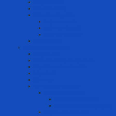
Bảng cảnh báo
Cọc phản quang
Cuộn rào công trình
Cuộn rào in chữ
Cuộn rào trắng đỏ
Cuộn rào vàng đen
Gờ chống sốc
Chống rơi ngã trên cao
Cổng an toàn
Cuộn cáp chống rơi ngã tự rút
Dây đai an toàn toàn thân
Dây kết nối
Điểm neo
Hệ Thống Dây Cứu Sinh
Dây cứu sinh cố định
Dây cứu sinh chiều dọc
Dây cứu sinh phương ngang
Dây cứu sinh tạm thời