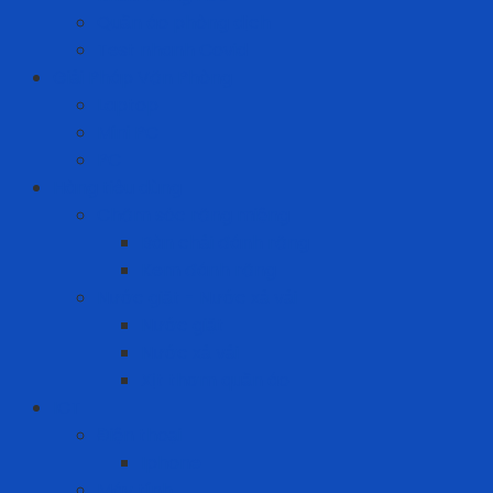
Quần áo phòng dịch
Test nhanh Covid
Giải Pháp Văn Phòng
Laptop
Mini PC
PC
Hàng tiêu dùng
Chăm sóc răng miệng
Bàn chải đánh răng
Kem đánh răng
Nước giặt - Nước xả vải
Nước giặt
Nước xả vải
Xịt thơm quần áo
ICT
Điện thoại
Iphone
Máy tính