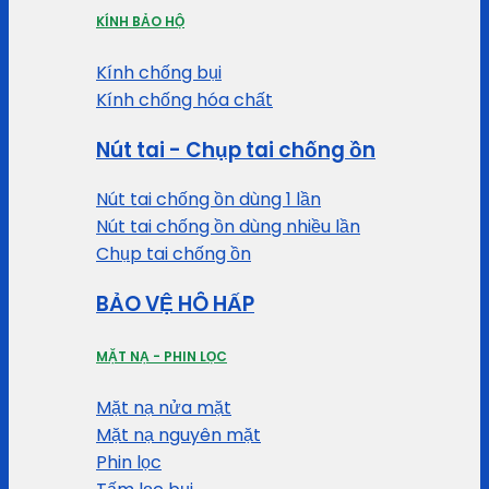
KÍNH BẢO HỘ
Kính chống bụi
Kính chống hóa chất
Nút tai - Chụp tai chống ồn
Nút tai chống ồn dùng 1 lần
Nút tai chống ồn dùng nhiều lần
Chụp tai chống ồn
BẢO VỆ HÔ HẤP
MẶT NẠ - PHIN LỌC
Mặt nạ nửa mặt
Mặt nạ nguyên mặt
Phin lọc