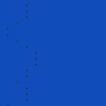
Dell
HP
Máy tính Asus
Thiết bị ghi hình - hình ảnh - âm thanh
Máy in nhãn và thiết bị cảnh báo
MRO - NĂNG LƯỢNG
MRO
Bao bì đóng gói
Màng co
Màng FE
Máy đóng thùng
Pallet
Thùng Carton
NĂNG LƯỢNG
Than đá
Viên nén gỗ
Viên nén trấu
Phòng cháy chữa cháy - cứu hộ