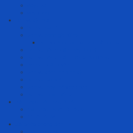
Máy cưa
Máy khoan
Dịch vụ kỹ thuật
Dịch vụ bảo ôn
Dịch vụ đánh giá rủi ro
Dịch vụ đánh giá rủi ro tia hồ quang
Dịch vụ hiệu chuẩn máy đo khí
Dịch vụ hiệu chuẩn thiết bị đo lường
Dịch vụ huấn luyện
Dịch vụ kiểm tra định kỳ
Dịch vụ nạp khí
Dịch vụ thay thế sửa chữa
Dịch vụ thuê thiết bị
Giải Pháp Chăm Sóc Ô Tô
Phim Cách Nhiệt Ô Tô 3M
PPF Ô Tô 3M
Giải pháp phòng dịch
Khẩu trang N95