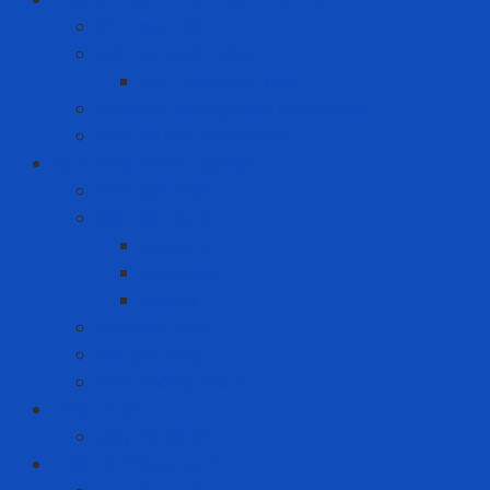
Bình cứu hỏa
Mặt nạ thoát hiểm
Mặt nạ chống khói
Quần áo phòng cháy chữa cháy
Thiết bị ứng cứu sự cố
Quà tặng doanh nghiệp
Bình giữ nhiệt
Điện gia dụng
Joyoung
Whirlpool
Xiaomi
Nón bảo hiểm
Set quà tặng
Văn phòng phẩm
Thiết bị đo
Máy đo độ ồn
Thiết Bị Phòng Sạch