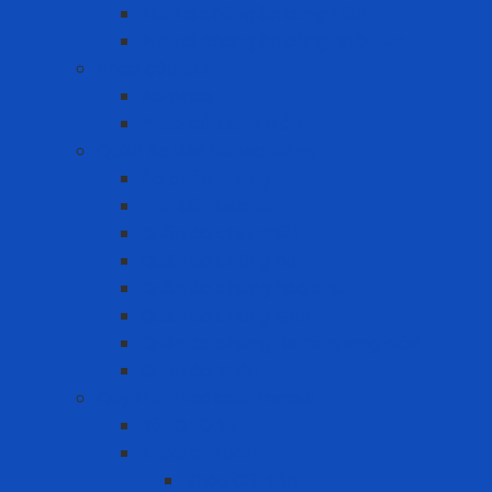
Nút tai chống ồn dùng 1 lần
Nút tai chống ồn dùng nhiều lần
Phao cứu sinh
Áo phao
Phao cứu sinh tròn
Quần Áo Bảo Hộ Lao Động
Áo phản quang
Phụ kiện bảo hộ
Quần áo chịu nhiệt
Quần áo chống bụi
Quần áo chống hóa chất
Quần áo chống lạnh
Quần áo chống tia hồ quang điện
Quần áo khác
Quy trình Lockout Tagout
Bộ LOTO kit
Khóa an toàn
Khóa CB điện