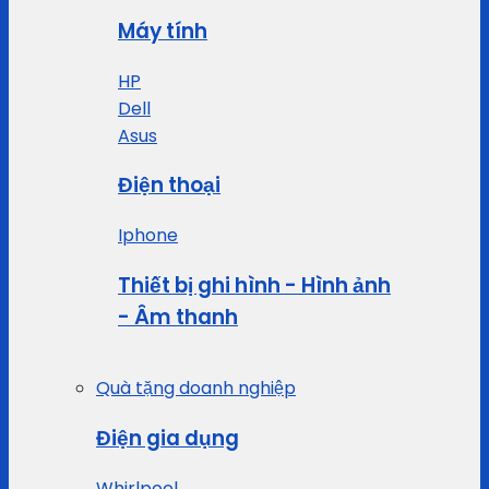
Máy tính
HP
Dell
Asus
Điện thoại
Iphone
Thiết bị ghi hình - Hình ảnh
- Âm thanh
Quà tặng doanh nghiệp
Điện gia dụng
Whirlpool