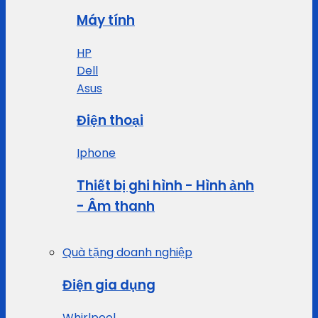
Máy tính
HP
Dell
Asus
Điện thoại
Iphone
Thiết bị ghi hình - Hình ảnh
- Âm thanh
Quà tặng doanh nghiệp
Điện gia dụng
Whirlpool