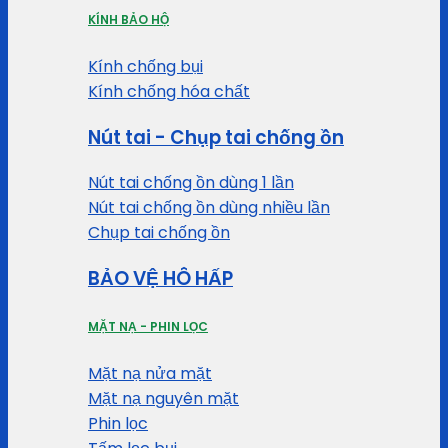
KÍNH BẢO HỘ
Kính chống bụi
Kính chống hóa chất
Nút tai - Chụp tai chống ồn
Nút tai chống ồn dùng 1 lần
Nút tai chống ồn dùng nhiều lần
Chụp tai chống ồn
BẢO VỆ HÔ HẤP
MẶT NẠ - PHIN LỌC
Mặt nạ nửa mặt
Mặt nạ nguyên mặt
Phin lọc