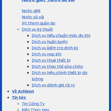
Nước giặt
Nước xả vải
Xịt thơm quần áo
Dịch vụ kỹ thuật
Dịch vụ hiệu chuẩn máy đo khí
Dịch vụ huấn luyện
Dịch vụ kiểm tra định kỳ
Dịch vụ nạp khí
Dịch vụ thuê thiết bị
Dịch vụ thay thế sửa chữa
Dịch vụ hiệu chỉnh thiết bị đo
lường
Dịch vụ đánh giá rủi ro
Về Achison
Tin tức
Tin Công Ty
Kiến Thức Hay