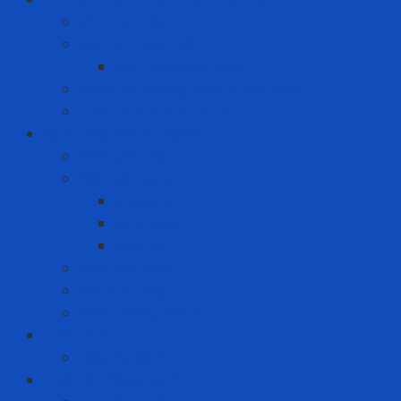
Bình cứu hỏa
Mặt nạ thoát hiểm
Mặt nạ chống khói
Quần áo phòng cháy chữa cháy
Thiết bị ứng cứu sự cố
Quà tặng doanh nghiệp
Bình giữ nhiệt
Điện gia dụng
Joyoung
Whirlpool
Xiaomi
Nón bảo hiểm
Set quà tặng
Văn phòng phẩm
Thiết bị đo
Máy đo độ ồn
Thiết Bị Phòng Sạch