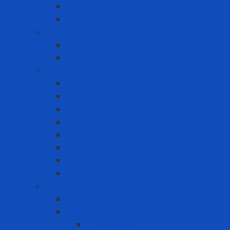
Nút tai chống ồn dùng 1 lần
Nút tai chống ồn dùng nhiều lần
Phao cứu sinh
Áo phao
Phao cứu sinh tròn
Quần Áo Bảo Hộ Lao Động
Áo phản quang
Phụ kiện bảo hộ
Quần áo chịu nhiệt
Quần áo chống bụi
Quần áo chống hóa chất
Quần áo chống lạnh
Quần áo chống tia hồ quang điện
Quần áo khác
Quy trình Lockout Tagout
Bộ LOTO kit
Khóa an toàn
Khóa CB điện