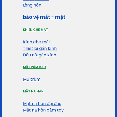
Lồng nón
bảo vệ mắt - mặt
KHIÊN CHE MẶT
Kính che mặt
Thiết bị gắn kính
Đầu nối gắn kính
MŨ TRÙM ĐẦU
Mũ trùm
MẶT NẠ HÀN
Mặt nạ hàn đội đầu
Mặt nạ hàn cầm tay