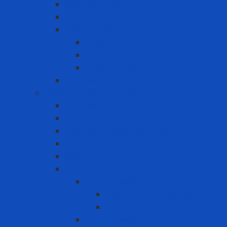
Bảng cảnh báo
Cọc phản quang
Cuộn rào công trình
Cuộn rào in chữ
Cuộn rào trắng đỏ
Cuộn rào vàng đen
Gờ chống sốc
Chống rơi ngã trên cao
Cổng an toàn
Cuộn cáp chống rơi ngã tự rút
Dây đai an toàn toàn thân
Dây kết nối
Điểm neo
Hệ Thống Dây Cứu Sinh
Dây cứu sinh cố định
Dây cứu sinh chiều dọc
Dây cứu sinh phương ngang
Dây cứu sinh tạm thời