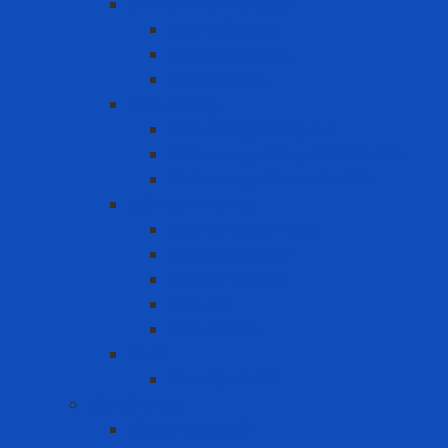
Bình khí trợ thở SCBA
Bình khí SCBA
Khung đai SCBA
Mặt nạ SCBA
Khẩu Trang
Khẩu trang chống bụi
khẩu trang chống hơi hóa chất
Khẩu trang tiêu chuẩn N95
Mặt nạ - Phin lọc
Mặt nạ nguyên mặt
Mặt nạ nửa mặt
Nắp giữ tấm lọc
Phin lọc
Tấm lọc bụi
PAPR
Phụ kiện PAPR
Bảo vệ khớp
Bảo vệ khớp gối