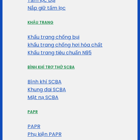
Tấm lọc bụi
Nắp giữ tấm lọc
KHẨU TRANG
Khẩu trang chống bụi
khẩu trang chống hơi hóa chất
Khẩu trang tiêu chuẩn N95
BÌNH KHÍ TRỢ THỞ SCBA
Bình khí SCBA
Khung đai SCBA
Mặt nạ SCBA
PAPR
PAPR
Phụ kiện PAPR