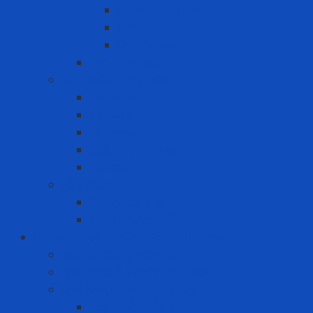
Khóa Loto khác
Khóa van
Ổ khóa Loto
Thẻ cảnh báo
Sản phẩm may mặc
Áo blouse
Áo mưa
Quần áo đồng phục
Quần áo thủy sản
Tạp dề
Sản phẩm y tế
Găng tay y tế
Khẩu trang y tế
Bảo vệ cơ sở hạ tầng và môi trường
Bảo Ôn Công Nghiệp
Giải Pháp An Toàn Máy Móc
Giải pháp chứa hóa chất
Hộp chứa hóa chất