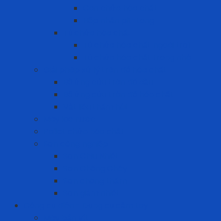
Can chứa hóa chất
Hộp nhấn pit-tong
Tủ chứa hóa chất
Tủ chứa hóa chất ngoài trời
Tủ chứa hóa chất trong nhà
Giải pháp xử lý tràn đổ hóa chất
Bộ ứng cứu tràn đổ dầu
Bộ ứng cứu tràn đổ hóa chất
Vật liệu thấm hút
Máy lọc nước
Pallet chứa hóa chất
Sơn công nghiệp
Sơn Chịu Nhiệt
Sơn Chống Cháy
Sơn chống thấm
Sơn giảm nhiệt
Công cụ điện - Dụng cụ cầm tay
Máy bắn vít