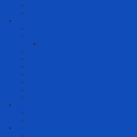
Máy cưa
Máy khoan
Dịch vụ kỹ thuật
Dịch vụ bảo ôn
Dịch vụ đánh giá rủi ro
Dịch vụ đánh giá rủi ro tia hồ quang
Dịch vụ hiệu chuẩn máy đo khí
Dịch vụ hiệu chuẩn thiết bị đo lường
Dịch vụ huấn luyện
Dịch vụ kiểm tra định kỳ
Dịch vụ nạp khí
Dịch vụ thay thế sửa chữa
Dịch vụ thuê thiết bị
Giải Pháp Chăm Sóc Ô Tô
Phim Cách Nhiệt Ô Tô 3M
PPF Ô Tô 3M
Giải pháp phòng dịch
Khẩu trang N95