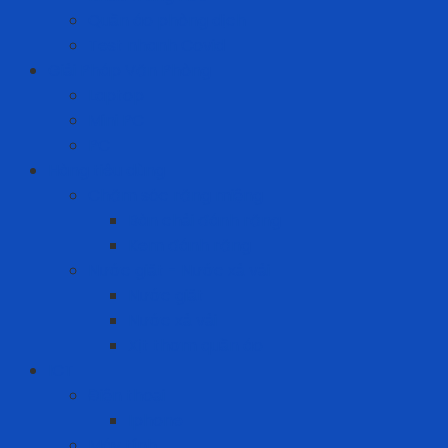
Quần áo phòng dịch
Test nhanh Covid
Giải Pháp Văn Phòng
Laptop
Mini PC
PC
Hàng tiêu dùng
Chăm sóc răng miệng
Bàn chải đánh răng
Kem đánh răng
Nước giặt - Nước xả vải
Nước giặt
Nước xả vải
Xịt thơm quần áo
ICT
Điện thoại
Iphone
Máy tính