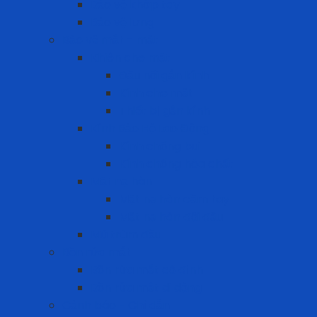
Bảo vệ khớp tay
Bảo vệ lưng
Bảo vệ mắt - mặt
Khiên che mặt
Đầu nối gắn kính
Kính che mặt
Thiết bị gắn kính
Kính Bảo Hộ Lao Động
Kính chống bụi
Kính chống hóa chất
Mặt nạ hàn
Mặt nạ hàn cầm tay
Mặt nạ hàn đội đầu
Mũ trùm đầu
Bồn rửa mắt
Bồn rửa mắt cố định
Bồn rửa mắt di dộng
Cảnh báo - Chỉ dẫn