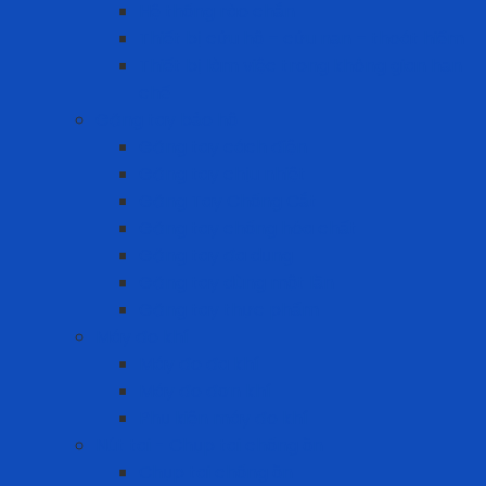
Hệ thống rào chắn
Thiết bị cứu hộ – cứu nạn – thoát hiểm
Thiết bị làm việc trong không gian hạn
chế
Găng tay bảo hộ
Găng tay cách điện
Găng tay chịu nhiệt
Găng Tay Chống Cắt
Găng tay chống hóa chất
Găng tay đa dụng
Găng tay dùng một lần
Găng tay thực phẩm
Máy đo khí
Máy đo đa khí
Máy đo đơn khí
Phụ kiện máy đo khí
Nút tai - Chụp tai chống ồn
Chụp tai chống ồn