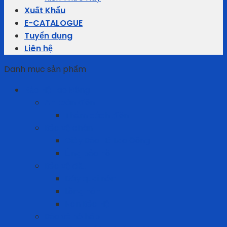
Xuất Khẩu
E-CATALOGUE
Tuyển dụng
Liên hệ
Danh mục sản phẩm
Bảo Hộ Lao Động
An toàn điện
Thảm cách điện
Bảo vệ chân
Giày Bảo Hộ Lao Động
Ủng bảo hộ
Bảo vệ đầu
Dây quai nón
Lồng nón
Nón Bảo Hộ
Bảo vệ hô hấp