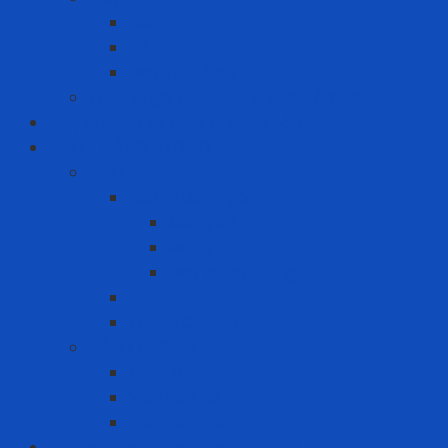
Dell
HP
Máy tính Asus
Thiết bị ghi hình - hình ảnh - âm thanh
Máy in nhãn và thiết bị cảnh báo
MRO - NĂNG LƯỢNG
MRO
Bao bì đóng gói
Màng co
Màng FE
Máy đóng thùng
Pallet
Thùng Carton
NĂNG LƯỢNG
Than đá
Viên nén gỗ
Viên nén trấu
Phòng cháy chữa cháy - cứu hộ