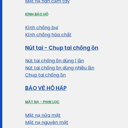
Mặt nạ hàn cầm tay
KÍNH BẢO HỘ
Kính chống bụi
Kính chống hóa chất
Nút tai - Chụp tai chống ồn
Nút tai chống ồn dùng 1 lần
Nút tai chống ồn dùng nhiều lần
Chụp tai chống ồn
BẢO VỆ HÔ HẤP
MẶT NẠ - PHIN LỌC
Mặt nạ nửa mặt
Mặt nạ nguyên mặt