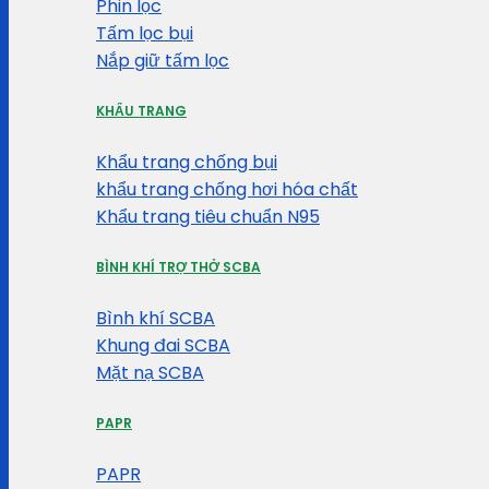
Phin lọc
Tấm lọc bụi
Nắp giữ tấm lọc
KHẨU TRANG
Khẩu trang chống bụi
khẩu trang chống hơi hóa chất
Khẩu trang tiêu chuẩn N95
BÌNH KHÍ TRỢ THỞ SCBA
Bình khí SCBA
Khung đai SCBA
Mặt nạ SCBA
PAPR
PAPR