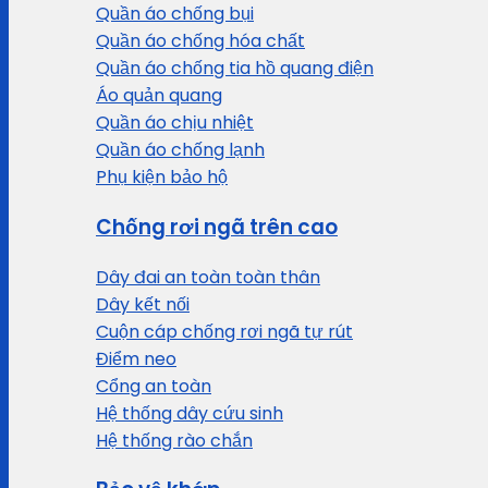
Quần áo chống bụi
Quần áo chống hóa chất
Quần áo chống tia hồ quang điện
Áo quản quang
Quần áo chịu nhiệt
Quần áo chống lạnh
Phụ kiện bảo hộ
Chống rơi ngã trên cao
Dây đai an toàn toàn thân
Dây kết nối
Cuộn cáp chống rơi ngã tự rút
Điểm neo
Cổng an toàn
Hệ thống dây cứu sinh
Hệ thống rào chắn