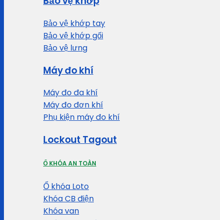
Bảo vệ khớp
Bảo vệ khớp tay
Bảo vệ khớp gối
Bảo vệ lưng
Máy đo khí
Máy đo đa khí
Máy đo đơn khí
Phụ kiện máy đo khí
Lockout Tagout
Ổ KHÓA AN TOÀN
Ổ khóa Loto
Khóa CB điện
Khóa van