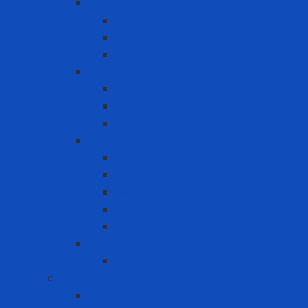
Bình khí trợ thở SCBA
Bình khí SCBA
Khung đai SCBA
Mặt nạ SCBA
Khẩu Trang
Khẩu trang chống bụi
khẩu trang chống hơi hóa chất
Khẩu trang tiêu chuẩn N95
Mặt nạ - Phin lọc
Mặt nạ nguyên mặt
Mặt nạ nửa mặt
Nắp giữ tấm lọc
Phin lọc
Tấm lọc bụi
PAPR
Phụ kiện PAPR
Bảo vệ khớp
Bảo vệ khớp gối