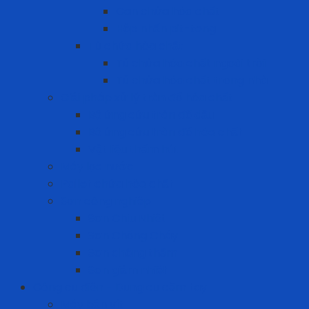
Can chứa hóa chất
Hộp nhấn pit-tong
Tủ chứa hóa chất
Tủ chứa hóa chất ngoài trời
Tủ chứa hóa chất trong nhà
Giải pháp xử lý tràn đổ hóa chất
Bộ ứng cứu tràn đổ dầu
Bộ ứng cứu tràn đổ hóa chất
Vật liệu thấm hút
Máy lọc nước
Pallet chứa hóa chất
Sơn công nghiệp
Sơn Chịu Nhiệt
Sơn Chống Cháy
Sơn chống thấm
Sơn giảm nhiệt
Công cụ điện - Dụng cụ cầm tay
Máy bắn vít