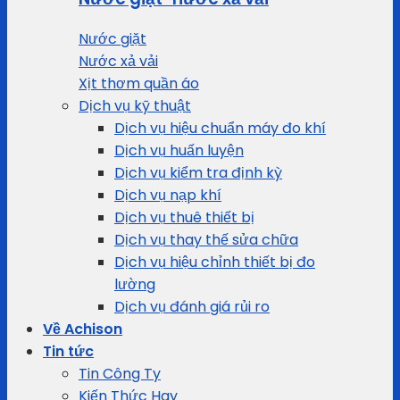
Nước giặt
Nước xả vải
Xịt thơm quần áo
Dịch vụ kỹ thuật
Dịch vụ hiệu chuẩn máy đo khí
Dịch vụ huấn luyện
Dịch vụ kiểm tra định kỳ
Dịch vụ nạp khí
Dịch vụ thuê thiết bị
Dịch vụ thay thế sửa chữa
Dịch vụ hiệu chỉnh thiết bị đo
lường
Dịch vụ đánh giá rủi ro
Về Achison
Tin tức
Tin Công Ty
Kiến Thức Hay