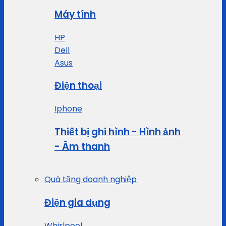
Máy tính
HP
Dell
Asus
Điện thoại
Iphone
Thiết bị ghi hình - Hình ảnh
- Âm thanh
Quà tặng doanh nghiệp
Điện gia dụng
Whirlpool