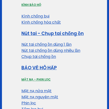
KÍNH BẢO HỘ
Kính chống bụi
Kính chống hóa chất
Nút tai - Chụp tai chống ồn
Nút tai chống ồn dùng 1 lần
Nút tai chống ồn dùng nhiều lần
Chụp tai chống ồn
BẢO VỆ HÔ HẤP
MẶT NẠ - PHIN LỌC
Mặt nạ nửa mặt
Mặt nạ nguyên mặt
Phin lọc