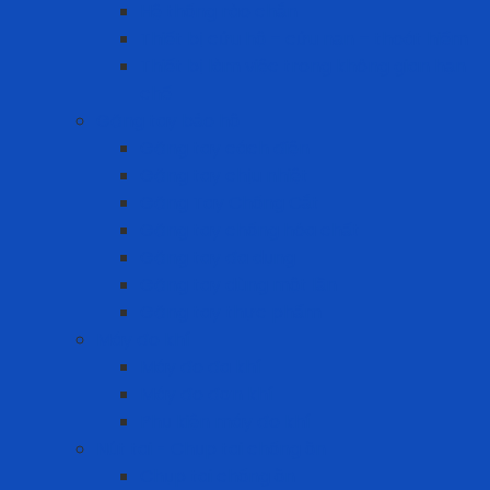
Hệ thống rào chắn
Thiết bị cứu hộ – cứu nạn – thoát hiểm
Thiết bị làm việc trong không gian hạn
chế
Găng tay bảo hộ
Găng tay cách điện
Găng tay chịu nhiệt
Găng Tay Chống Cắt
Găng tay chống hóa chất
Găng tay đa dụng
Găng tay dùng một lần
Găng tay thực phẩm
Máy đo khí
Máy đo đa khí
Máy đo đơn khí
Phụ kiện máy đo khí
Nút tai - Chụp tai chống ồn
Chụp tai chống ồn