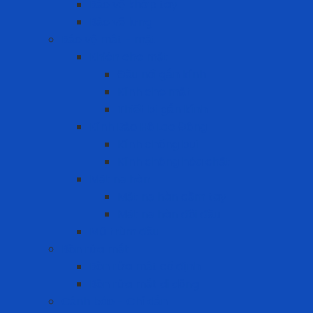
Bảo vệ khớp tay
Bảo vệ lưng
Bảo vệ mắt - mặt
Khiên che mặt
Đầu nối gắn kính
Kính che mặt
Thiết bị gắn kính
Kính Bảo Hộ Lao Động
Kính chống bụi
Kính chống hóa chất
Mặt nạ hàn
Mặt nạ hàn cầm tay
Mặt nạ hàn đội đầu
Mũ trùm đầu
Bồn rửa mắt
Bồn rửa mắt cố định
Bồn rửa mắt di dộng
Cảnh báo - Chỉ dẫn