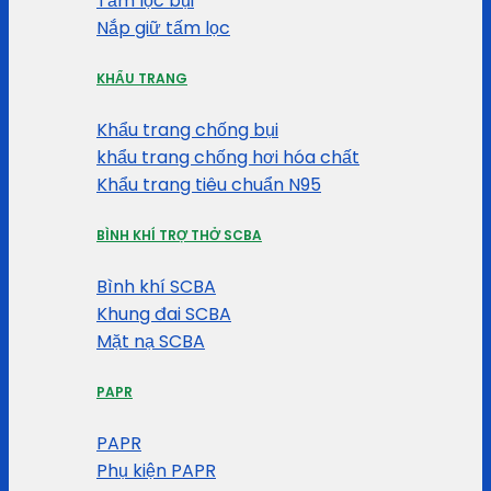
Tấm lọc bụi
Nắp giữ tấm lọc
KHẨU TRANG
Khẩu trang chống bụi
khẩu trang chống hơi hóa chất
Khẩu trang tiêu chuẩn N95
BÌNH KHÍ TRỢ THỞ SCBA
Bình khí SCBA
Khung đai SCBA
Mặt nạ SCBA
PAPR
PAPR
Phụ kiện PAPR