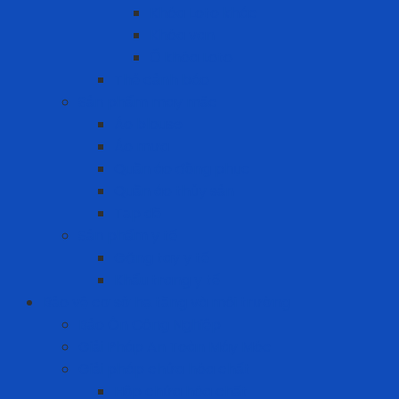
Khóa Loto khác
Khóa van
Ổ khóa Loto
Thẻ cảnh báo
Sản phẩm may mặc
Áo blouse
Áo mưa
Quần áo đồng phục
Quần áo thủy sản
Tạp dề
Sản phẩm y tế
Găng tay y tế
Khẩu trang y tế
Bảo vệ cơ sở hạ tầng và môi trường
Bảo Ôn Công Nghiệp
Giải Pháp An Toàn Máy Móc
Giải pháp chứa hóa chất
Hộp chứa hóa chất