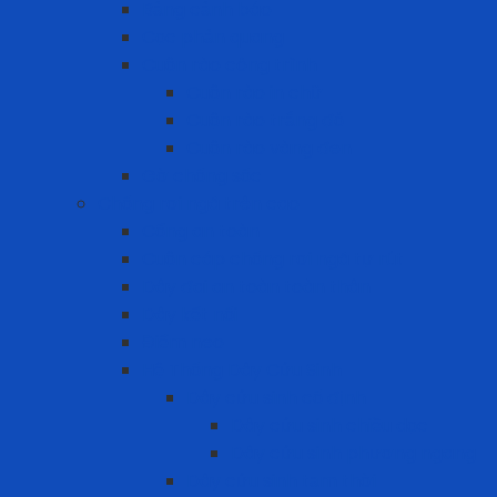
Bảng cảnh báo
Cọc phản quang
Cuộn rào công trình
Cuộn rào in chữ
Cuộn rào trắng đỏ
Cuộn rào vàng đen
Gờ chống sốc
Chống rơi ngã trên cao
Cổng an toàn
Cuộn cáp chống rơi ngã tự rút
Dây đai an toàn toàn thân
Dây kết nối
Điểm neo
Hệ Thống Dây Cứu Sinh
Dây cứu sinh cố định
Dây cứu sinh chiều dọc
Dây cứu sinh phương ngang
Dây cứu sinh tạm thời