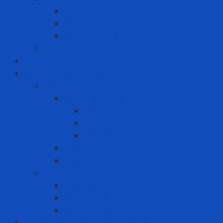
Dell
HP
Máy tính Asus
Thiết bị ghi hình - hình ảnh - âm thanh
Máy in nhãn và thiết bị cảnh báo
MRO - NĂNG LƯỢNG
MRO
Bao bì đóng gói
Màng co
Màng FE
Máy đóng thùng
Pallet
Thùng Carton
NĂNG LƯỢNG
Than đá
Viên nén gỗ
Viên nén trấu
Phòng cháy chữa cháy - cứu hộ