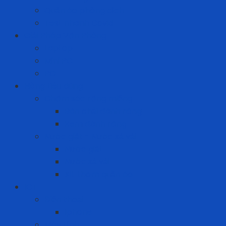
Quần áo phòng dịch
Test nhanh Covid
Giải Pháp Văn Phòng
Laptop
Mini PC
PC
Hàng tiêu dùng
Chăm sóc răng miệng
Bàn chải đánh răng
Kem đánh răng
Nước giặt - Nước xả vải
Nước giặt
Nước xả vải
Xịt thơm quần áo
ICT
Điện thoại
Iphone
Máy tính