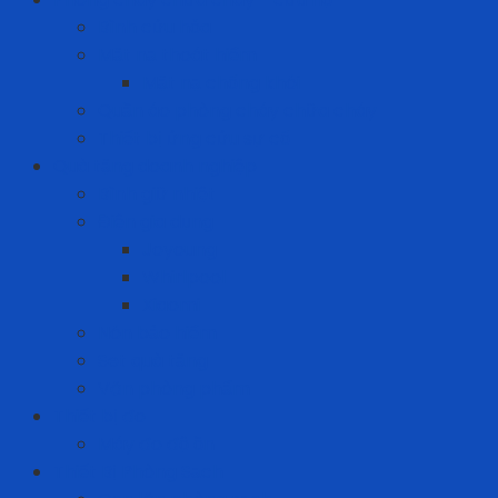
Bình cứu hỏa
Mặt nạ thoát hiểm
Mặt nạ chống khói
Quần áo phòng cháy chữa cháy
Thiết bị ứng cứu sự cố
Quà tặng doanh nghiệp
Bình giữ nhiệt
Điện gia dụng
Joyoung
Whirlpool
Xiaomi
Nón bảo hiểm
Set quà tặng
Văn phòng phẩm
Thiết bị đo
Máy đo độ ồn
Thiết Bị Phòng Sạch