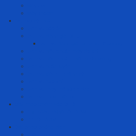
Máy cưa
Máy khoan
Dịch vụ kỹ thuật
Dịch vụ bảo ôn
Dịch vụ đánh giá rủi ro
Dịch vụ đánh giá rủi ro tia hồ quang
Dịch vụ hiệu chuẩn máy đo khí
Dịch vụ hiệu chuẩn thiết bị đo lường
Dịch vụ huấn luyện
Dịch vụ kiểm tra định kỳ
Dịch vụ nạp khí
Dịch vụ thay thế sửa chữa
Dịch vụ thuê thiết bị
Giải Pháp Chăm Sóc Ô Tô
Phim Cách Nhiệt Ô Tô 3M
PPF Ô Tô 3M
Giải pháp phòng dịch
Khẩu trang N95