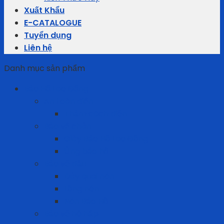
Xuất Khẩu
E-CATALOGUE
Tuyển dụng
Liên hệ
Danh mục sản phẩm
Bảo Hộ Lao Động
An toàn điện
Thảm cách điện
Bảo vệ chân
Giày Bảo Hộ Lao Động
Ủng bảo hộ
Bảo vệ đầu
Dây quai nón
Lồng nón
Nón Bảo Hộ
Bảo vệ hô hấp