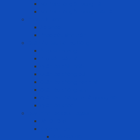
Nút tai chống ồn dùng 1 lần
Nút tai chống ồn dùng nhiều lần
Phao cứu sinh
Áo phao
Phao cứu sinh tròn
Quần Áo Bảo Hộ Lao Động
Áo phản quang
Phụ kiện bảo hộ
Quần áo chịu nhiệt
Quần áo chống bụi
Quần áo chống hóa chất
Quần áo chống lạnh
Quần áo chống tia hồ quang điện
Quần áo khác
Quy trình Lockout Tagout
Bộ LOTO kit
Khóa an toàn
Khóa CB điện