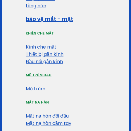
Lồng nón
bảo vệ mắt - mặt
KHIÊN CHE MẶT
Kính che mặt
Thiết bị gắn kính
Đầu nối gắn kính
MŨ TRÙM ĐẦU
Mũ trùm
MẶT NẠ HÀN
Mặt nạ hàn đội đầu
Mặt nạ hàn cầm tay