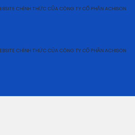
E CHÍNH THỨC CỦA CÔNG TY CỔ PHẦN ACHISON
E CHÍNH THỨC CỦA CÔNG TY CỔ PHẦN ACHISON