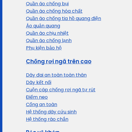
Quần áo chống bụi
Quần áo chống hóa chất
Quần áo chống tia hồ quang điện
Áo quản quang
Quần áo chịu nhiệt
Quần áo chống lạnh
Phụ kiện bảo hộ
Chống rơi ngã trên cao
Dây đai an toàn toàn thân
Dây kết nối
Cuộn cáp chống rơi ngã tự rút
Điểm neo
Cổng an toàn
Hệ thống dây cứu sinh
Hệ thống rào chắn