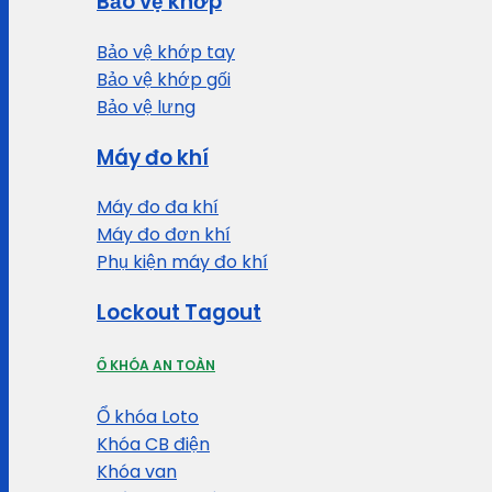
Bảo vệ khớp
Bảo vệ khớp tay
Bảo vệ khớp gối
Bảo vệ lưng
Máy đo khí
Máy đo đa khí
Máy đo đơn khí
Phụ kiện máy đo khí
Lockout Tagout
Ổ KHÓA AN TOÀN
Ổ khóa Loto
Khóa CB điện
Khóa van