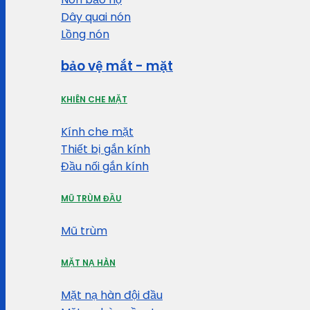
Dây quai nón
Lồng nón
bảo vệ mắt - mặt
KHIÊN CHE MẶT
Kính che mặt
Thiết bị gắn kính
Đầu nối gắn kính
MŨ TRÙM ĐẦU
Mũ trùm
MẶT NẠ HÀN
Mặt nạ hàn đội đầu