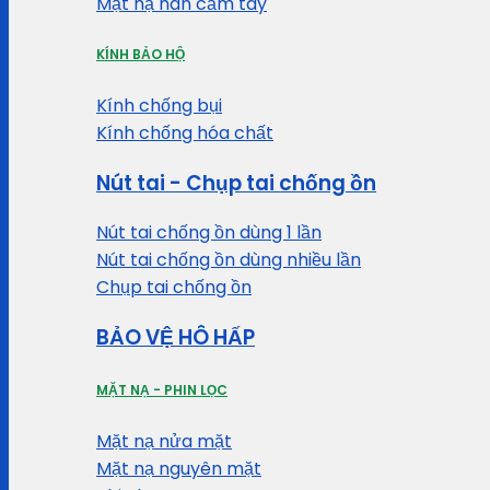
Mặt nạ hàn cầm tay
KÍNH BẢO HỘ
Kính chống bụi
Kính chống hóa chất
Nút tai - Chụp tai chống ồn
Nút tai chống ồn dùng 1 lần
Nút tai chống ồn dùng nhiều lần
Chụp tai chống ồn
BẢO VỆ HÔ HẤP
MẶT NẠ - PHIN LỌC
Mặt nạ nửa mặt
Mặt nạ nguyên mặt