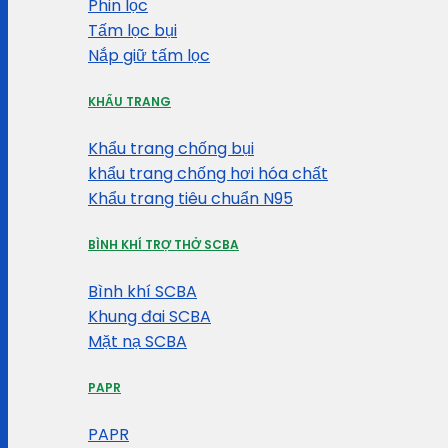
Phin lọc
Tấm lọc bụi
Nắp giữ tấm lọc
KHẨU TRANG
Khẩu trang chống bụi
khẩu trang chống hơi hóa chất
Khẩu trang tiêu chuẩn N95
BÌNH KHÍ TRỢ THỞ SCBA
Bình khí SCBA
Khung đai SCBA
Mặt nạ SCBA
PAPR
PAPR