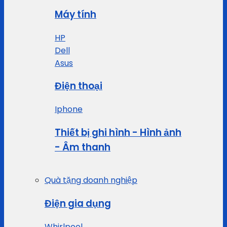
Máy tính
HP
Dell
Asus
Điện thoại
Iphone
Thiết bị ghi hình - Hình ảnh
- Âm thanh
Quà tặng doanh nghiệp
Điện gia dụng
Whirlpool