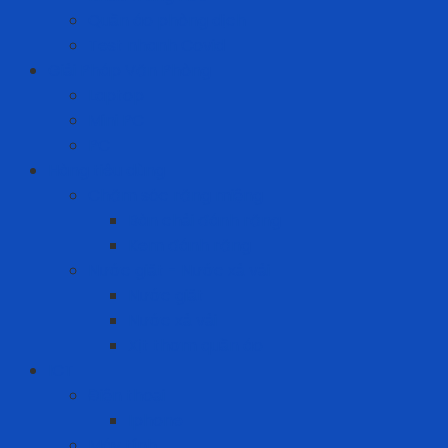
Quần áo phòng dịch
Test nhanh Covid
Giải Pháp Văn Phòng
Laptop
Mini PC
PC
Hàng tiêu dùng
Chăm sóc răng miệng
Bàn chải đánh răng
Kem đánh răng
Nước giặt - Nước xả vải
Nước giặt
Nước xả vải
Xịt thơm quần áo
ICT
Điện thoại
Iphone
Máy tính