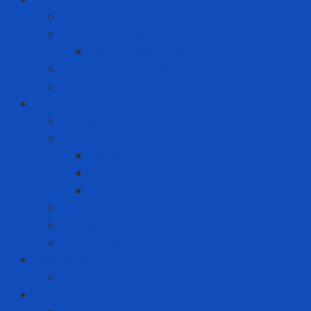
Bình cứu hỏa
Mặt nạ thoát hiểm
Mặt nạ chống khói
Quần áo phòng cháy chữa cháy
Thiết bị ứng cứu sự cố
Quà tặng doanh nghiệp
Bình giữ nhiệt
Điện gia dụng
Joyoung
Whirlpool
Xiaomi
Nón bảo hiểm
Set quà tặng
Văn phòng phẩm
Thiết bị đo
Máy đo độ ồn
Thiết Bị Phòng Sạch