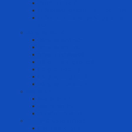
Hệ thống rào chắn
Thiết bị cứu hộ – cứu nạn – thoát hiểm
Thiết bị làm việc trong không gian hạn
chế
Găng tay bảo hộ
Găng tay cách điện
Găng tay chịu nhiệt
Găng Tay Chống Cắt
Găng tay chống hóa chất
Găng tay đa dụng
Găng tay dùng một lần
Găng tay thực phẩm
Máy đo khí
Máy đo đa khí
Máy đo đơn khí
Phụ kiện máy đo khí
Nút tai - Chụp tai chống ồn
Chụp tai chống ồn