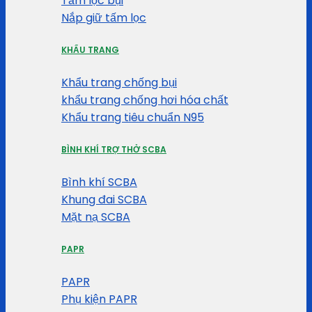
Tấm lọc bụi
Nắp giữ tấm lọc
KHẨU TRANG
Khẩu trang chống bụi
khẩu trang chống hơi hóa chất
Khẩu trang tiêu chuẩn N95
BÌNH KHÍ TRỢ THỞ SCBA
Bình khí SCBA
Khung đai SCBA
Mặt nạ SCBA
PAPR
PAPR
Phụ kiện PAPR