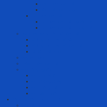
Can chứa hóa chất
Hộp nhấn pit-tong
Tủ chứa hóa chất
Tủ chứa hóa chất ngoài trời
Tủ chứa hóa chất trong nhà
Giải pháp xử lý tràn đổ hóa chất
Bộ ứng cứu tràn đổ dầu
Bộ ứng cứu tràn đổ hóa chất
Vật liệu thấm hút
Máy lọc nước
Pallet chứa hóa chất
Sơn công nghiệp
Sơn Chịu Nhiệt
Sơn Chống Cháy
Sơn chống thấm
Sơn giảm nhiệt
Công cụ điện - Dụng cụ cầm tay
Máy bắn vít