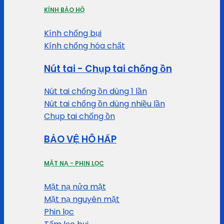
KÍNH BẢO HỘ
Kính chống bụi
Kính chống hóa chất
Nút tai - Chụp tai chống ồn
Nút tai chống ồn dùng 1 lần
Nút tai chống ồn dùng nhiều lần
Chụp tai chống ồn
BẢO VỆ HÔ HẤP
MẶT NẠ - PHIN LỌC
Mặt nạ nửa mặt
Mặt nạ nguyên mặt
Phin lọc