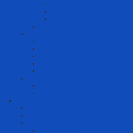
Khóa Loto khác
Khóa van
Ổ khóa Loto
Thẻ cảnh báo
Sản phẩm may mặc
Áo blouse
Áo mưa
Quần áo đồng phục
Quần áo thủy sản
Tạp dề
Sản phẩm y tế
Găng tay y tế
Khẩu trang y tế
Bảo vệ cơ sở hạ tầng và môi trường
Bảo Ôn Công Nghiệp
Giải Pháp An Toàn Máy Móc
Giải pháp chứa hóa chất
Hộp chứa hóa chất