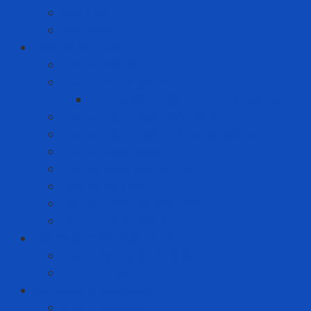
Máy cưa
Máy khoan
Dịch vụ kỹ thuật
Dịch vụ bảo ôn
Dịch vụ đánh giá rủi ro
Dịch vụ đánh giá rủi ro tia hồ quang
Dịch vụ hiệu chuẩn máy đo khí
Dịch vụ hiệu chuẩn thiết bị đo lường
Dịch vụ huấn luyện
Dịch vụ kiểm tra định kỳ
Dịch vụ nạp khí
Dịch vụ thay thế sửa chữa
Dịch vụ thuê thiết bị
Giải Pháp Chăm Sóc Ô Tô
Phim Cách Nhiệt Ô Tô 3M
PPF Ô Tô 3M
Giải pháp phòng dịch
Khẩu trang N95