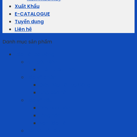
Xuất Khẩu
E-CATALOGUE
Tuyển dụng
Liên hệ
Danh mục sản phẩm
Bảo Hộ Lao Động
An toàn điện
Thảm cách điện
Bảo vệ chân
Giày Bảo Hộ Lao Động
Ủng bảo hộ
Bảo vệ đầu
Dây quai nón
Lồng nón
Nón Bảo Hộ
Bảo vệ hô hấp