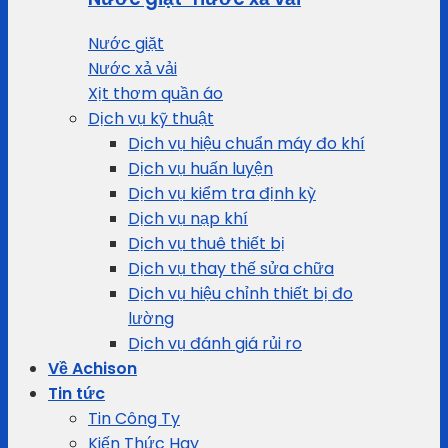
Nước giặt
Nước xả vải
Xịt thơm quần áo
Dịch vụ kỹ thuật
Dịch vụ hiệu chuẩn máy đo khí
Dịch vụ huấn luyện
Dịch vụ kiểm tra định kỳ
Dịch vụ nạp khí
Dịch vụ thuê thiết bị
Dịch vụ thay thế sửa chữa
Dịch vụ hiệu chỉnh thiết bị đo
lường
Dịch vụ đánh giá rủi ro
Về Achison
Tin tức
Tin Công Ty
Kiến Thức Hay