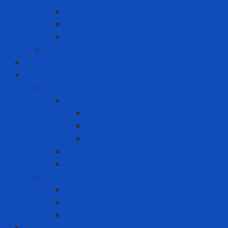
Dell
HP
Máy tính Asus
Thiết bị ghi hình - hình ảnh - âm thanh
Máy in nhãn và thiết bị cảnh báo
MRO - NĂNG LƯỢNG
MRO
Bao bì đóng gói
Màng co
Màng FE
Máy đóng thùng
Pallet
Thùng Carton
NĂNG LƯỢNG
Than đá
Viên nén gỗ
Viên nén trấu
Phòng cháy chữa cháy - cứu hộ