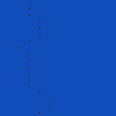
Bảng cảnh báo
Cọc phản quang
Cuộn rào công trình
Cuộn rào in chữ
Cuộn rào trắng đỏ
Cuộn rào vàng đen
Gờ chống sốc
Chống rơi ngã trên cao
Cổng an toàn
Cuộn cáp chống rơi ngã tự rút
Dây đai an toàn toàn thân
Dây kết nối
Điểm neo
Hệ Thống Dây Cứu Sinh
Dây cứu sinh cố định
Dây cứu sinh chiều dọc
Dây cứu sinh phương ngang
Dây cứu sinh tạm thời