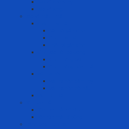
Bảo vệ khớp tay
Bảo vệ lưng
Bảo vệ mắt - mặt
Khiên che mặt
Đầu nối gắn kính
Kính che mặt
Thiết bị gắn kính
Kính Bảo Hộ Lao Động
Kính chống bụi
Kính chống hóa chất
Mặt nạ hàn
Mặt nạ hàn cầm tay
Mặt nạ hàn đội đầu
Mũ trùm đầu
Bồn rửa mắt
Bồn rửa mắt cố định
Bồn rửa mắt di dộng
Cảnh báo - Chỉ dẫn