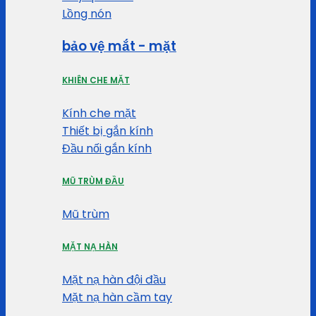
Lồng nón
bảo vệ mắt - mặt
KHIÊN CHE MẶT
Kính che mặt
Thiết bị gắn kính
Đầu nối gắn kính
MŨ TRÙM ĐẦU
Mũ trùm
MẶT NẠ HÀN
Mặt nạ hàn đội đầu
Mặt nạ hàn cầm tay