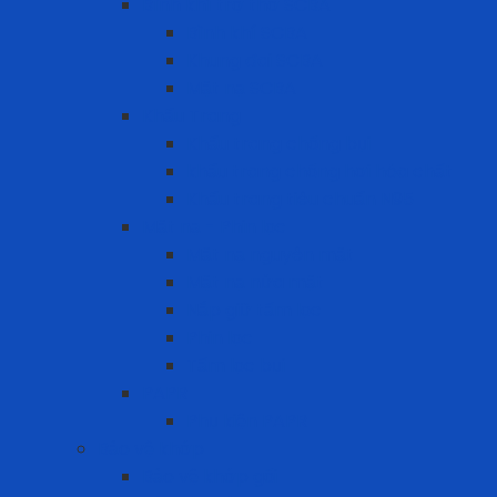
Bình khí trợ thở SCBA
Bình khí SCBA
Khung đai SCBA
Mặt nạ SCBA
Khẩu Trang
Khẩu trang chống bụi
khẩu trang chống hơi hóa chất
Khẩu trang tiêu chuẩn N95
Mặt nạ - Phin lọc
Mặt nạ nguyên mặt
Mặt nạ nửa mặt
Nắp giữ tấm lọc
Phin lọc
Tấm lọc bụi
PAPR
Phụ kiện PAPR
Bảo vệ khớp
Bảo vệ khớp gối