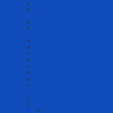
Nút tai chống ồn dùng 1 lần
Nút tai chống ồn dùng nhiều lần
Phao cứu sinh
Áo phao
Phao cứu sinh tròn
Quần Áo Bảo Hộ Lao Động
Áo phản quang
Phụ kiện bảo hộ
Quần áo chịu nhiệt
Quần áo chống bụi
Quần áo chống hóa chất
Quần áo chống lạnh
Quần áo chống tia hồ quang điện
Quần áo khác
Quy trình Lockout Tagout
Bộ LOTO kit
Khóa an toàn
Khóa CB điện