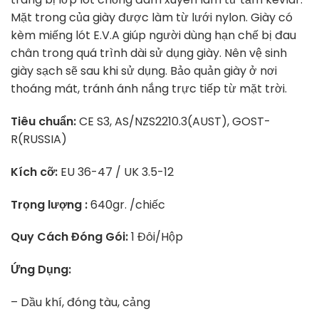
Mặt trong của giày được làm từ lưới nylon. Giày có
kèm miếng lót E.V.A giúp người dùng hạn chế bị đau
chân trong quá trình dài sử dụng giày. Nên vệ sinh
giày sạch sẽ sau khi sử dụng. Bảo quản giày ở nơi
thoáng mát, tránh ánh nắng trực tiếp từ mặt trời.
Tiêu chuẩn:
CE S3, AS/NZS2210.3(AUST), GOST-
R(RUSSIA)
Kích cỡ:
EU 36-47 / UK 3.5-12
Trọng lượng :
640gr. /chiếc
Quy Cách Đóng Gói:
1 Đôi/Hộp
Ứng Dụng:
– Dầu khí, đóng tàu, cảng