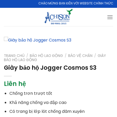
Skip
CHÀO MỪNG BẠN ĐẾN VỚI WEBSITE CHÍNH THỨC CỦA CÔ
to
content
TRANG CHỦ
/
BẢO HỘ LAO ĐỘNG
/
BẢO VỆ CHÂN
/
GIÀY
BẢO HỘ LAO ĐỘNG
Giày bảo hộ Jogger Cosmos S3
Liên hệ
Chống trơn trượt tốt
Khả năng chống va đập cao
Có trang bị lớp lót chống đâm xuyên