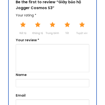
Be the first to review “Giày bảo hộ
Jogger Cosmos S3”
Your rating
*
Rất tệ
Không tệ
Trung bình
Tốt
Tuyệt vời
Your review
*
Name
Email