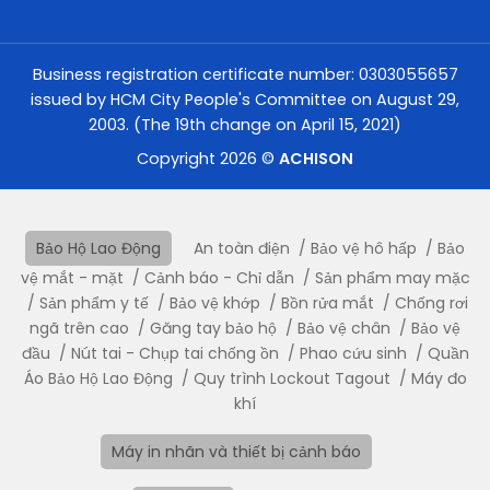
Business registration certificate number: 0303055657
issued by HCM City People's Committee on August 29,
2003. (The 19th change on April 15, 2021)
Copyright 2026 ©
ACHISON
Bảo Hộ Lao Động
An toàn điện
Bảo vệ hô hấp
Bảo
vệ mắt - mặt
Cảnh báo - Chỉ dẫn
Sản phẩm may mặc
Sản phẩm y tế
Bảo vệ khớp
Bồn rửa mắt
Chống rơi
ngã trên cao
Găng tay bảo hộ
Bảo vệ chân
Bảo vệ
đầu
Nút tai - Chụp tai chống ồn
Phao cứu sinh
Quần
Áo Bảo Hộ Lao Động
Quy trình Lockout Tagout
Máy đo
khí
Máy in nhãn và thiết bị cảnh báo