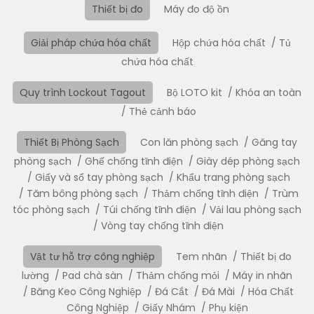
Thiết bị đo
Máy đo độ ồn
Giải pháp chứa hóa chất
Hộp chứa hóa chất
Tủ
chứa hóa chất
Quy trình Lockout Tagout
Bộ LOTO kit
Khóa an toàn
Thẻ cảnh báo
Thiết Bị Phòng Sạch
Con lăn phòng sạch
Găng tay
phòng sạch
Ghế chống tĩnh điện
Giày dép phòng sạch
Giấy và sổ tay phòng sạch
Khẩu trang phòng sạch
Tăm bông phòng sạch
Thảm chống tĩnh điện
Trùm
tóc phòng sạch
Túi chống tĩnh điện
Vải lau phòng sạch
Vòng tay chống tĩnh điện
Vật tư hỗ trợ công nghiệp
Tem nhãn
Thiết bị đo
lường
Pad chà sàn
Thảm chống mỏi
Máy in nhãn
Băng Keo Công Nghiệp
Đá Cắt
Đá Mài
Hóa Chất
Công Nghiệp
Giấy Nhám
Phụ kiện